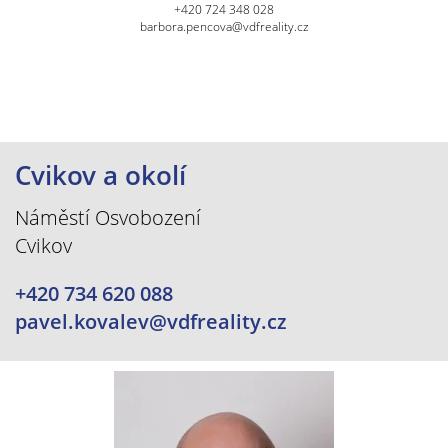
+420 724 348 028
barbora.pencova@vdfreality.cz
Cvikov a okolí
Náměstí Osvobození
Cvikov
+420 734 620 088
pavel.kovalev@vdfreality.cz