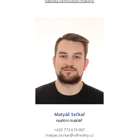
Nabídka nemovitostí makléře
Matyáš Sečkař
realitní makléř
+420 773 674 907
matyas.seckar@vdfreality.cz