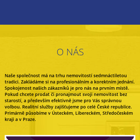
O NÁS
Naše společnost má na trhu nemovitostí sedmnáctiletou
tradici. Zakládáme si na profesionálním a korektním jednání.
Spokojenost našich zákazníků je pro nás na prvním místě.
Pokud chcete prodat či pronajmout svoji nemovitost bez
starostí, a především efektivně jsme pro Vás správnou
volbou. Realitní služby zajišťujeme po celé České republice.
Primárně působíme v Ústeckém, Libereckém, Středočeském
kraji a v Praze.