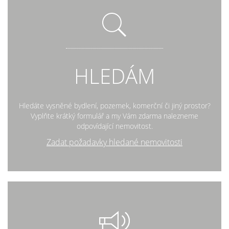
HLEDÁM
Hledáte vysněné bydlení, pozemek, komerční či jiný prostor?
Vyplňte krátký formulář a my Vám zdarma nalezneme
odpovídající nemovitost.
Zadat požadavky hledané nemovitosti