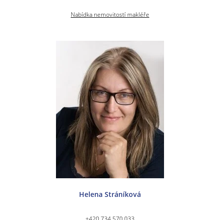
Nabídka nemovitostí makléře
Helena Stráníková
+420 734 570 033