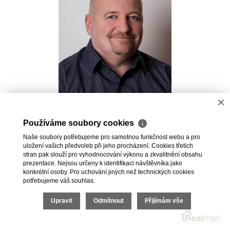
×
Pavel Kovalev
Používáme soubory cookies
ℹ
Realitní makléř
Naše soubory potřebujeme pro samotnou funkčnost webu a pro
+420 723 491 625
uložení vašich předvoleb při jeho procházení. Cookies třetích
pavel.kovalev@vdfreality.cz
stran pak slouží pro vyhodnocování výkonu a zkvalitnění obsahu
prezentace. Nejsou určeny k identifikaci návštěvníka jako
konkrétní osoby. Pro uchování jiných než technických cookies
potřebujeme váš souhlas.
Upravit
Odmítnout
Přijímám vše