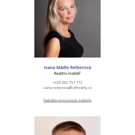
Ivana Mádle Reiberová
Realitní makléř
+420 602 757 772
ivana.reiberova@vdfreality.cz
Nabídka nemovitostí makléře