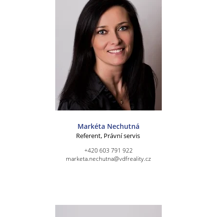
Markéta Nechutná
Referent, Právní servis
+420 603 791 922
marketa.nechutna@vdfreality.cz