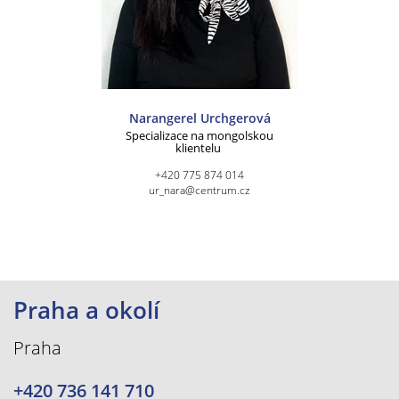
Narangerel Urchgerová
Specializace na mongolskou
klientelu
+420 775 874 014
ur_nara@centrum.cz
Praha a okolí
Praha
+420 736 141 710