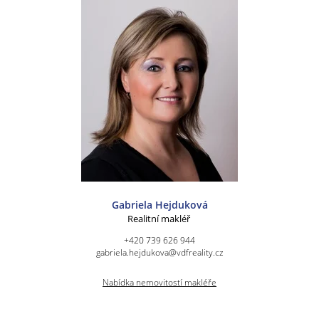
Gabriela Hejduková
Realitní makléř
+420 739 626 944
gabriela.hejdukova@vdfreality.cz
Nabídka nemovitostí makléře