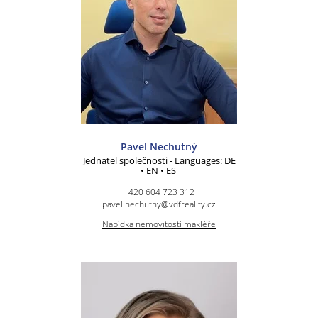
Pavel Nechutný
Jednatel společnosti - Languages: DE
• EN • ES
+420 604 723 312
pavel.nechutny@vdfreality.cz
Nabídka nemovitostí makléře