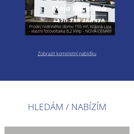
Prodej rodinného domu 155 m², Krásná Lípa
- vlastní fotovoltaika 8,2 kWp - NOVÁ CENA!!!!
Zobrazit kompletní nabídku
HLEDÁM / NABÍZÍM