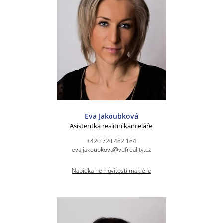
Eva Jakoubková
Asistentka realitní kanceláře
+420 720 482 184
eva.jakoubkova@vdfreality.cz
Nabídka nemovitostí makléře