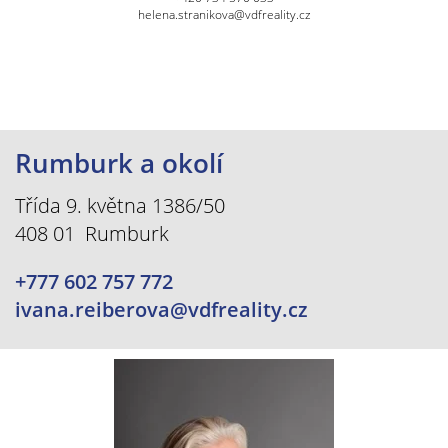
helena.stranikova@vdfreality.cz
Rumburk a okolí
Třída 9. května 1386/50
408 01 Rumburk
+777 602 757 772
ivana.reiberova@vdfreality.cz