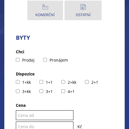
KOMERČNÍ
OSTATNÍ
BYTY
Chci
Prodej
Pronájem
Dispozice
1+kk
1+1
2+kk
2+1
3+kk
3+1
4+1
Cena
Kč