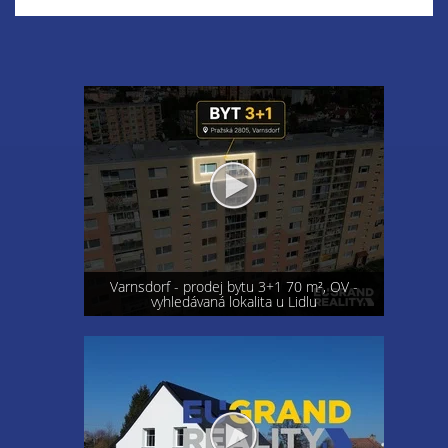
Varnsdorf - prodej bytu 3+1 70 m², OV -
vyhledávaná lokalita u Lidlu