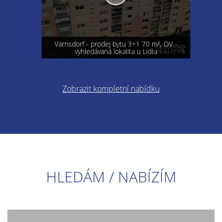
Varnsdorf - prodej bytu 3+1 70 m², OV -
vyhledávaná lokalita u Lidlu
Zobrazit kompletní nabídku
HLEDÁM / NABÍZÍM