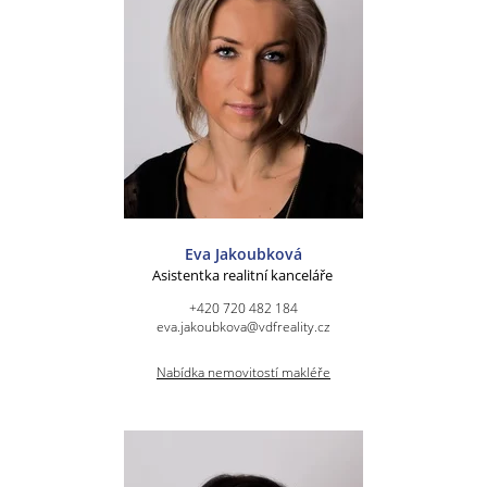
Eva Jakoubková
Asistentka realitní kanceláře
+420 720 482 184
eva.jakoubkova@vdfreality.cz
Nabídka nemovitostí makléře