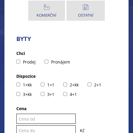
KOMERČNÍ
OSTATNÍ
BYTY
Chci
Prodej
Pronájem
Dispozice
1+kk
1+1
2+kk
2+1
3+kk
3+1
4+1
Cena
Kč