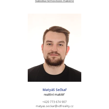
Nabídka nemovitostí makléře
Matyáš Sečkař
realitní makléř
+420 773 674 907
matyas.seckar@vdfreality.cz