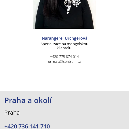
Narangerel Urchgerová
Specializace na mongolskou
klientelu
+420 775 874 014
ur_nara@centrum.cz
Praha a okolí
Praha
+420 736 141 710