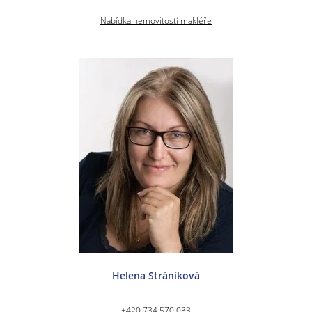
Nabídka nemovitostí makléře
Helena Stráníková
+420 734 570 033