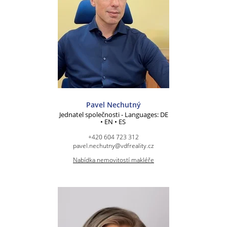
Pavel Nechutný
Jednatel společnosti - Languages: DE
• EN • ES
+420 604 723 312
pavel.nechutny@vdfreality.cz
Nabídka nemovitostí makléře