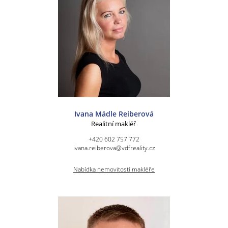
Ivana Mádle Reiberová
Realitní makléř
+420 602 757 772
ivana.reiberova@vdfreality.cz
Nabídka nemovitostí makléře