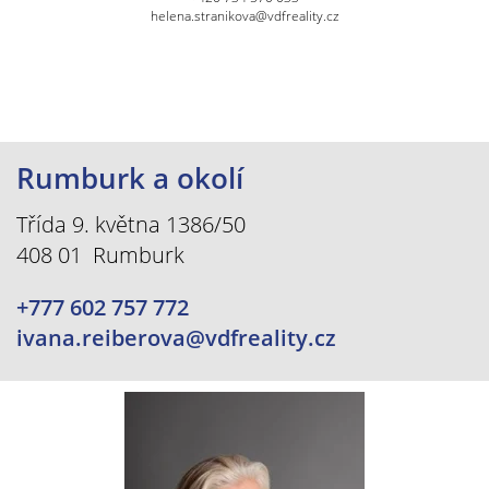
helena.stranikova@vdfreality.cz
Rumburk a okolí
Třída 9. května 1386/50
408 01 Rumburk
+777 602 757 772
ivana.reiberova@vdfreality.cz