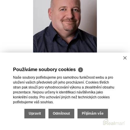
×
Pavel Kovalev
Používáme soubory cookies
ℹ
Realitní makléř
Naše soubory potřebujeme pro samotnou funkčnost webu a pro
+420 723 491 625
uložení vašich předvoleb při jeho procházení. Cookies třetích
pavel.kovalev@vdfreality.cz
stran pak slouží pro vyhodnocování výkonu a zkvalitnění obsahu
prezentace. Nejsou určeny k identifikaci návštěvníka jako
konkrétní osoby. Pro uchování jiných než technických cookies
potřebujeme váš souhlas.
Upravit
Odmítnout
Přijímám vše