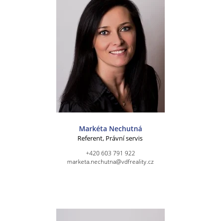
Markéta Nechutná
Referent, Právní servis
+420 603 791 922
marketa.nechutna@vdfreality.cz