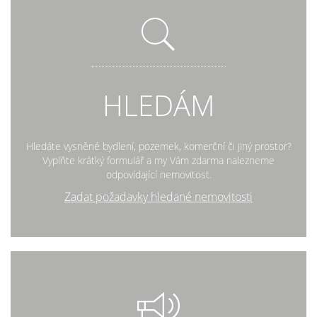
HLEDÁM
Hledáte vysněné bydlení, pozemek, komerční či jiný prostor?
Vyplňte krátký formulář a my Vám zdarma nalezneme
odpovídající nemovitost.
Zadat požadavky hledané nemovitosti