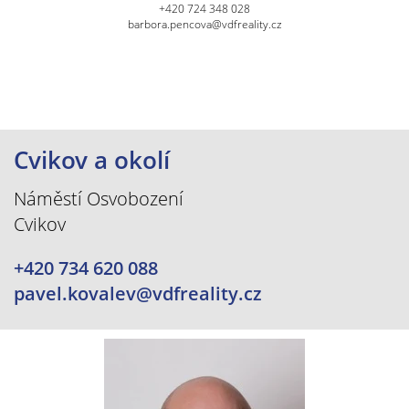
+420 724 348 028
barbora.pencova@vdfreality.cz
Cvikov a okolí
Náměstí Osvobození
Cvikov
+420 734 620 088
pavel.kovalev@vdfreality.cz