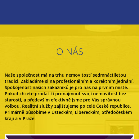
O NÁS
Naše společnost má na trhu nemovitostí sedmnáctiletou
tradici. Zakládáme si na profesionálním a korektním jednání.
Spokojenost našich zákazníků je pro nás na prvním místě.
Pokud chcete prodat či pronajmout svoji nemovitost bez
starostí, a především efektivně jsme pro Vás správnou
volbou. Realitní služby zajišťujeme po celé České republice.
Primárně působíme v Ústeckém, Libereckém, Středočeském
kraji a v Praze.