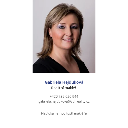
Gabriela Hejduková
Realitní makléř
+420 739 626 944
gabriela.hejdukova@vdfreality.cz
Nabídka nemovitostí makléře