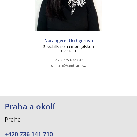
Narangerel Urchgerová
Specializace na mongolskou
klientelu
+420 775 874 014
ur_nara@centrum.cz
Praha a okolí
Praha
+420 736 141 710