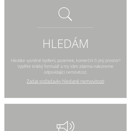
HLEDÁM
Hledáte vysněné bydlení, pozemek, komerční či jiný prostor?
Vyplňte krátký formulář a my Vám zdarma nalezneme
odpovídající nemovitost.
Zadat požadavky hledané nemovitosti