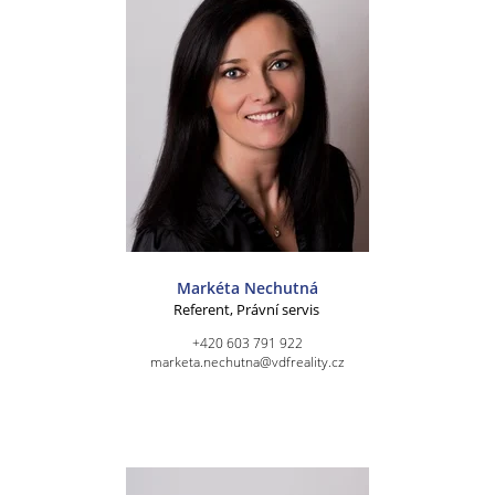
Markéta Nechutná
Referent, Právní servis
+420 603 791 922
marketa.nechutna@vdfreality.cz