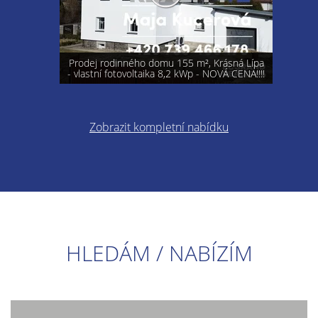
Prodej rodinného domu 155 m², Krásná Lípa
- vlastní fotovoltaika 8,2 kWp - NOVÁ CENA!!!!
Zobrazit kompletní nabídku
HLEDÁM / NABÍZÍM