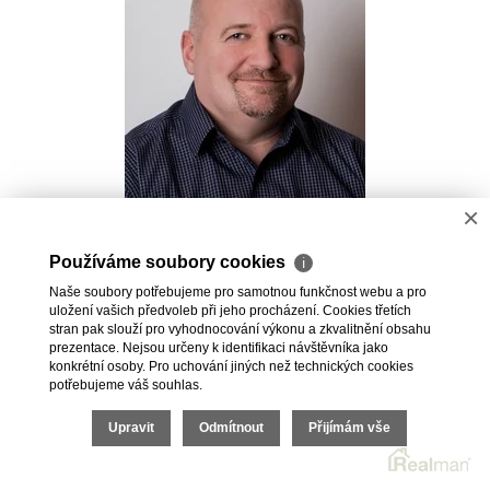
×
Pavel Kovalev
Používáme soubory cookies
ℹ
Realitní makléř
Naše soubory potřebujeme pro samotnou funkčnost webu a pro
+420 723 491 625
uložení vašich předvoleb při jeho procházení. Cookies třetích
pavel.kovalev@vdfreality.cz
stran pak slouží pro vyhodnocování výkonu a zkvalitnění obsahu
prezentace. Nejsou určeny k identifikaci návštěvníka jako
konkrétní osoby. Pro uchování jiných než technických cookies
potřebujeme váš souhlas.
Upravit
Odmítnout
Přijímám vše