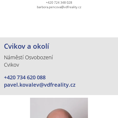
+420 724 348 028
barbora.pencova@vdfreality.cz
Cvikov a okolí
Náměstí Osvobození
Cvikov
+420 734 620 088
pavel.kovalev@vdfreality.cz