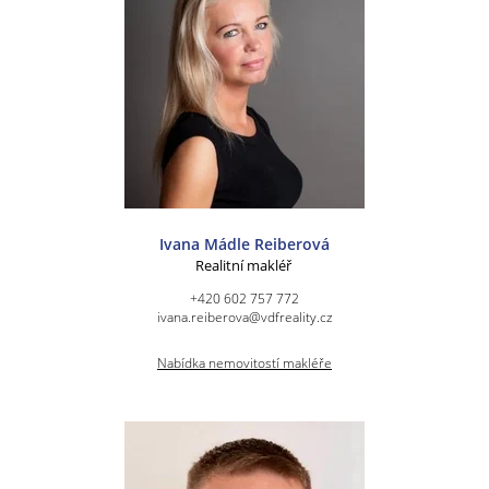
Ivana Mádle Reiberová
Realitní makléř
+420 602 757 772
ivana.reiberova@vdfreality.cz
Nabídka nemovitostí makléře