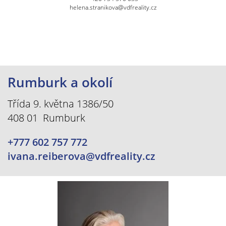
helena.stranikova@vdfreality.cz
Rumburk a okolí
Třída 9. května 1386/50
408 01 Rumburk
+777 602 757 772
ivana.reiberova@vdfreality.cz