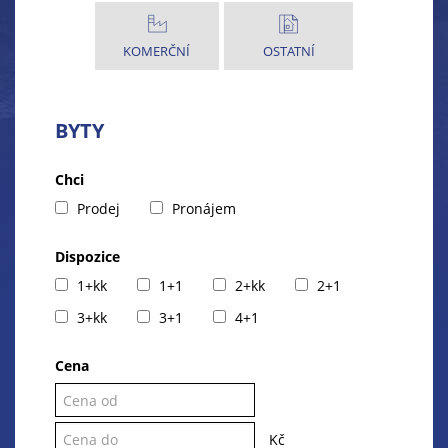
KOMERČNÍ
OSTATNÍ
BYTY
Chci
Prodej
Pronájem
Dispozice
1+kk
1+1
2+kk
2+1
3+kk
3+1
4+1
Cena
Kč