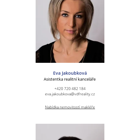
Eva Jakoubková
Asistentka realitní kanceláře
+420 720 482 184
eva.jakoubkova@vdfreality.cz
Nabídka nemovitostí makléře