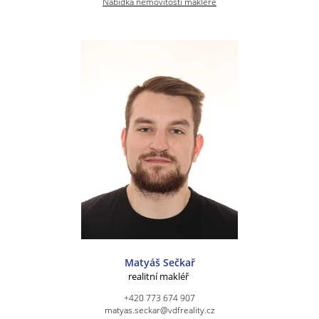
Nabídka nemovitostí makléře
Matyáš Sečkař
realitní makléř
+420 773 674 907
matyas.seckar@vdfreality.cz