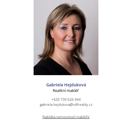
Gabriela Hejduková
Realitní makléř
+420 739 626 944
gabriela.hejdukova@vdfreality.cz
Nabídka nemovitostí makléře