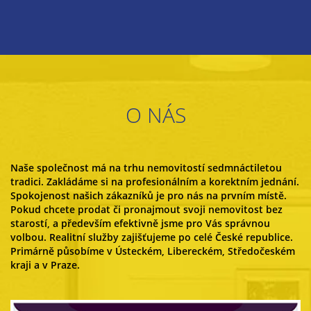
O NÁS
Naše společnost má na trhu nemovitostí sedmnáctiletou
tradici. Zakládáme si na profesionálním a korektním jednání.
Spokojenost našich zákazníků je pro nás na prvním místě.
Pokud chcete prodat či pronajmout svoji nemovitost bez
starostí, a především efektivně jsme pro Vás správnou
volbou. Realitní služby zajišťujeme po celé České republice.
Primárně působíme v Ústeckém, Libereckém, Středočeském
kraji a v Praze.