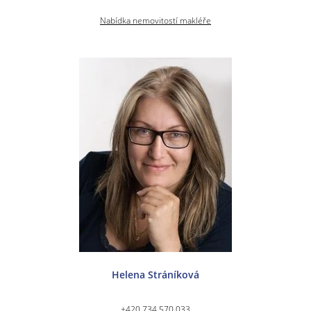
Nabídka nemovitostí makléře
Helena Stráníková
+420 734 570 033