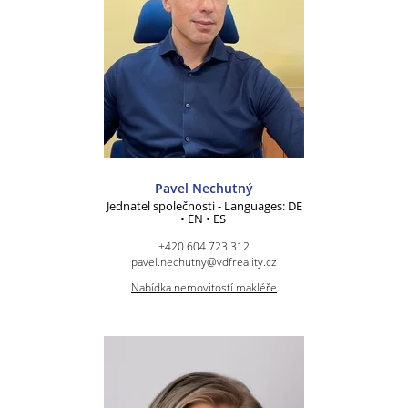
Pavel Nechutný
Jednatel společnosti - Languages: DE
• EN • ES
+420 604 723 312
pavel.nechutny@vdfreality.cz
Nabídka nemovitostí makléře