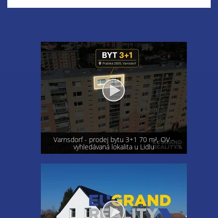
Varnsdorf - prodej bytu 3+1 70 m², OV -
vyhledávaná lokalita u Lidlu