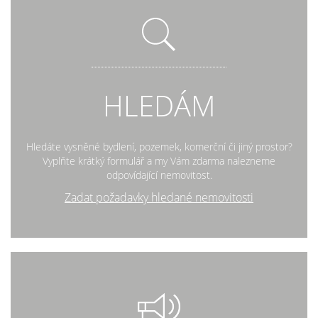
HLEDÁM
Hledáte vysněné bydlení, pozemek, komerční či jiný prostor?
Vyplňte krátký formulář a my Vám zdarma nalezneme
odpovídající nemovitost.
Zadat požadavky hledané nemovitosti