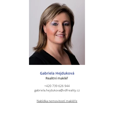
Gabriela Hejduková
Realitní makléř
+420 739 626 944
gabriela.hejdukova@vdfreality.cz
Nabídka nemovitostí makléře