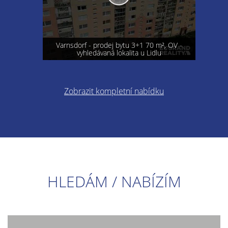
Varnsdorf - prodej bytu 3+1 70 m², OV -
vyhledávaná lokalita u Lidlu
Zobrazit kompletní nabídku
HLEDÁM / NABÍZÍM