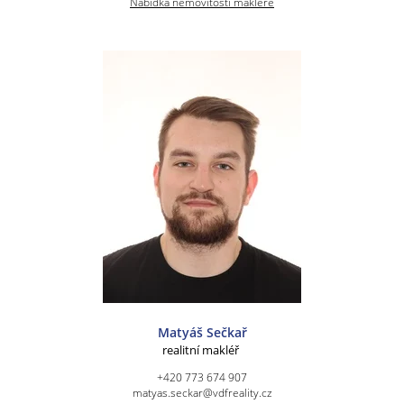
Nabídka nemovitostí makléře
Matyáš Sečkař
realitní makléř
+420 773 674 907
matyas.seckar@vdfreality.cz