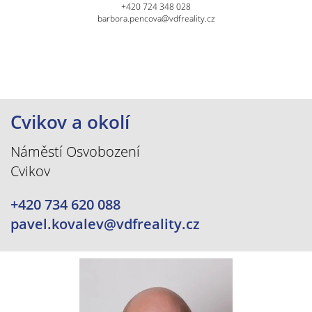
+420 724 348 028
barbora.pencova@vdfreality.cz
Cvikov a okolí
Náměstí Osvobození
Cvikov
+420 734 620 088
pavel.kovalev@vdfreality.cz