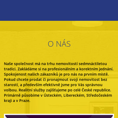
O NÁS
Naše společnost má na trhu nemovitostí sedmnáctiletou
tradici. Zakládáme si na profesionálním a korektním jednání.
Spokojenost našich zákazníků je pro nás na prvním místě.
Pokud chcete prodat či pronajmout svoji nemovitost bez
starostí, a především efektivně jsme pro Vás správnou
volbou. Realitní služby zajišťujeme po celé České republice.
Primárně působíme v Ústeckém, Libereckém, Středočeském
kraji a v Praze.