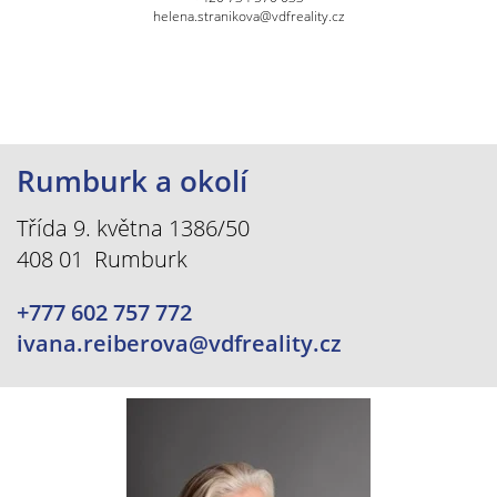
helena.stranikova@vdfreality.cz
Rumburk a okolí
Třída 9. května 1386/50
408 01 Rumburk
+777 602 757 772
ivana.reiberova@vdfreality.cz