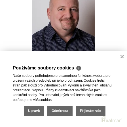
×
Pavel Kovalev
Používáme soubory cookies
ℹ
Realitní makléř
Naše soubory potřebujeme pro samotnou funkčnost webu a pro
+420 723 491 625
uložení vašich předvoleb při jeho procházení. Cookies třetích
pavel.kovalev@vdfreality.cz
stran pak slouží pro vyhodnocování výkonu a zkvalitnění obsahu
prezentace. Nejsou určeny k identifikaci návštěvníka jako
konkrétní osoby. Pro uchování jiných než technických cookies
potřebujeme váš souhlas.
Upravit
Odmítnout
Přijímám vše