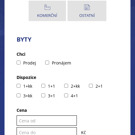
KOMERČNÍ
OSTATNÍ
BYTY
Chci
Prodej
Pronájem
Dispozice
1+kk
1+1
2+kk
2+1
3+kk
3+1
4+1
Cena
Kč