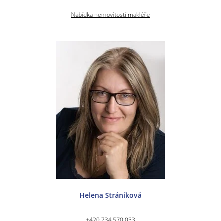
Nabídka nemovitostí makléře
Helena Stráníková
+420 734 570 033