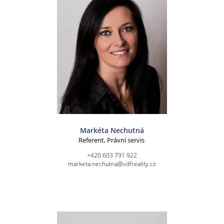
Markéta Nechutná
Referent, Právní servis
+420 603 791 922
marketa.nechutna@vdfreality.cz