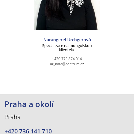
Narangerel Urchgerová
Specializace na mongolskou
klientelu
+420 775 874 014
ur_nara@centrum.cz
Praha a okolí
Praha
+420 736 141 710