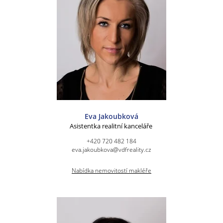
Eva Jakoubková
Asistentka realitní kanceláře
+420 720 482 184
eva.jakoubkova@vdfreality.cz
Nabídka nemovitostí makléře