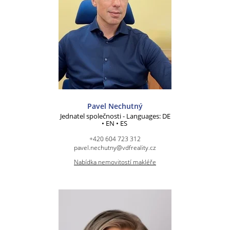
Pavel Nechutný
Jednatel společnosti - Languages: DE
• EN • ES
+420 604 723 312
pavel.nechutny@vdfreality.cz
Nabídka nemovitostí makléře