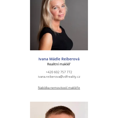
Ivana Mádle Reiberová
Realitní makléř
+420 602 757 772
ivana.reiberova@vdfreality.cz
Nabídka nemovitostí makléře