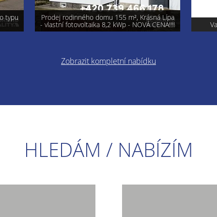
á Lípa
ENA!!!!
Varnsdorf - prodej pozemku 740 m²
Pro
Zobrazit kompletní nabídku
HLEDÁM / NABÍZÍM