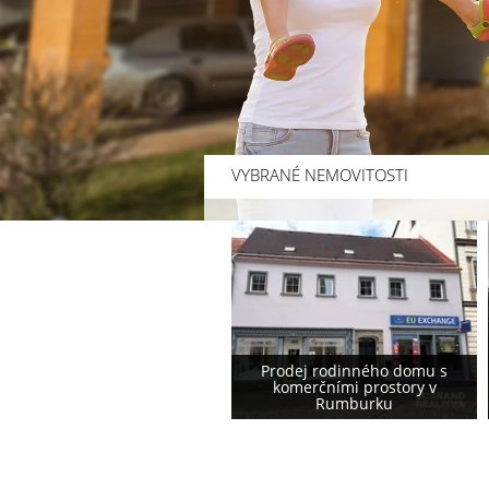
VYBRANÉ NEMOVITOSTI
Prodej rodinného domu s
Prodej rodinného domu
komerčními prostory v
podstávkového typu ve
Rumburku
Varnsdorfu