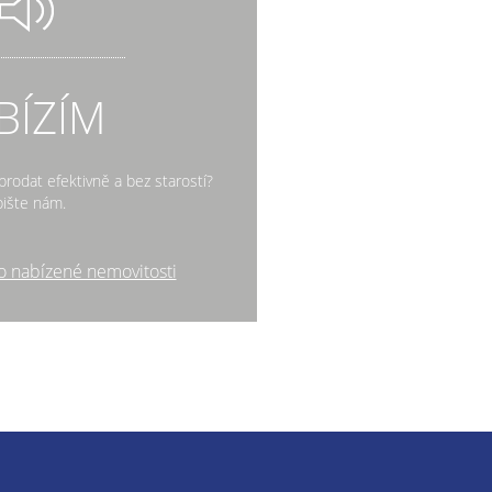
BÍZÍM
rodat efektivně a bez starostí?
ište nám.
o nabízené nemovitosti