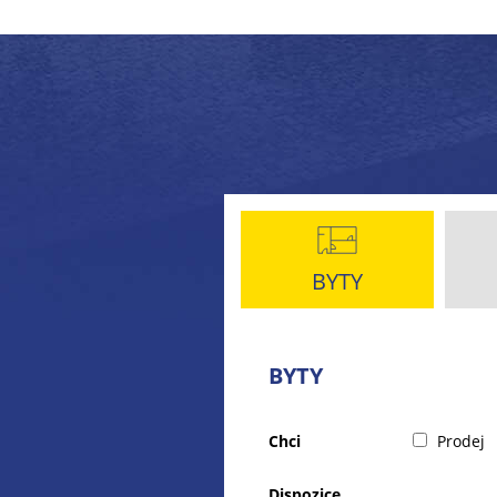
BYTY
BYTY
Chci
Prodej
Dispozice