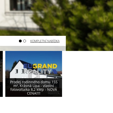
KOMPLETNÍ NABÍDKA
Varnsdorf - prodej pozemku
Varnsdorf - prodej poze
800 m²
740 m²