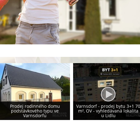
Prodej rodinného domu 155
Varnsdorf - prodej bytu 3+1 70
m², Krásná Lípa - vlastní
m², OV - vyhledávaná lokalita
fotovoltaika 8,2 kWp - NOVÁ
u Lidlu
CENA!!!!