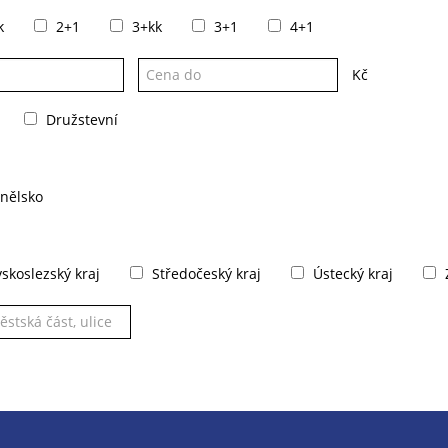
k
2+1
3+kk
3+1
4+1
Kč
Družstevní
nělsko
koslezský kraj
Středočeský kraj
Ústecký kraj
Z