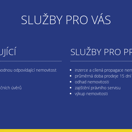
SLUŽBY PRO VÁS
JÍCÍ
SLUŽBY PRO P
hodnou odpovídající nemovitost
inzerce a cílená propagace nem
průměrná doba prodeje 15 dní
odhad nemovitosti
ečních úvěrů
zajištění právního servisu
výkup nemovitosti