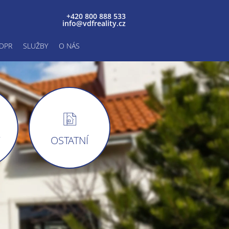
+420 800 888 533
info@vdfreality.cz
DPR
SLUŽBY
O NÁS
Y
OSTATNÍ