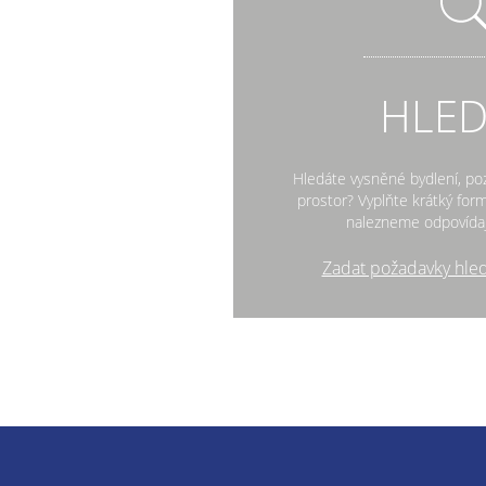
HLE
Hledáte vysněné bydlení, po
prostor? Vyplňte krátký fo
nalezneme odpovídaj
Zadat požadavky hle