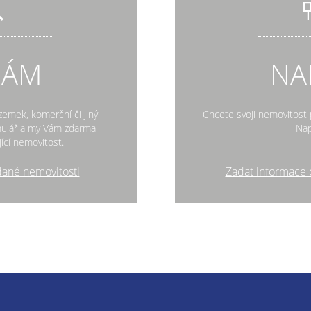
DÁM
NA
zemek, komerční či jiný
Chcete svoji nemovitost p
rmulář a my Vám zdarma
Nap
ící nemovitost.
dané nemovitosti
Zadat informace 