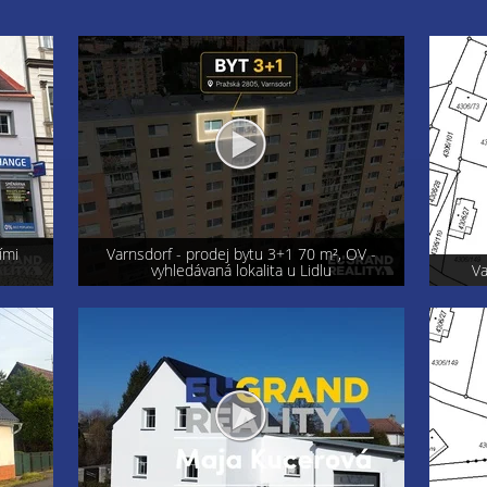
OV -
Exkluzi
Varnsdorf - prodej pozemku 800 m²