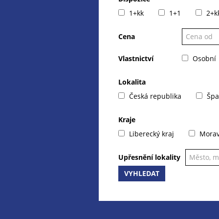
1+kk
1+1
2+k
Cena
Vlastnictví
Osobní
Lokalita
Česká republika
Špa
Kraje
Liberecký kraj
Moravs
Upřesnění lokality
VYHLEDAT