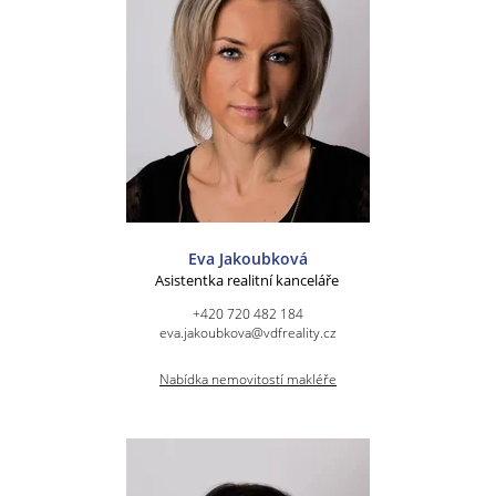
Eva Jakoubková
Asistentka realitní kanceláře
+420 720 482 184
eva.jakoubkova@vdfreality.cz
Nabídka nemovitostí makléře