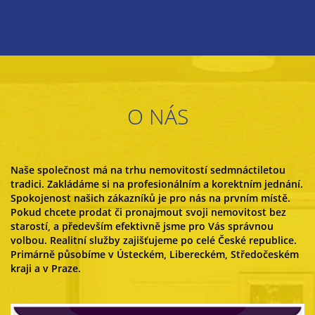
O NÁS
Naše společnost má na trhu nemovitostí sedmnáctiletou
tradici. Zakládáme si na profesionálním a korektním jednání.
Spokojenost našich zákazníků je pro nás na prvním místě.
Pokud chcete prodat či pronajmout svoji nemovitost bez
starostí, a především efektivně jsme pro Vás správnou
volbou. Realitní služby zajišťujeme po celé České republice.
Primárně působíme v Ústeckém, Libereckém, Středočeském
kraji a v Praze.