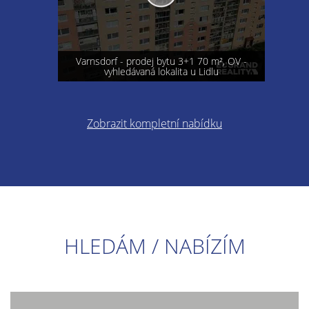
Varnsdorf - prodej bytu 3+1 70 m², OV -
vyhledávaná lokalita u Lidlu
Zobrazit kompletní nabídku
HLEDÁM / NABÍZÍM