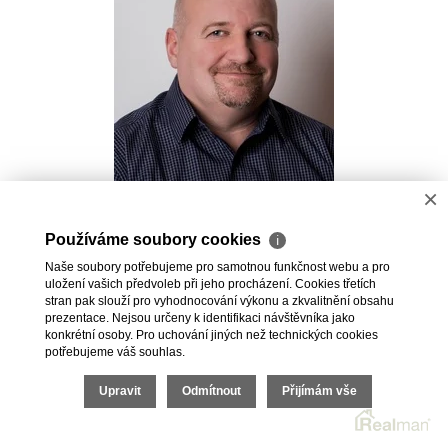
×
Pavel Kovalev
Používáme soubory cookies
ℹ
Realitní makléř
Naše soubory potřebujeme pro samotnou funkčnost webu a pro
+420 723 491 625
uložení vašich předvoleb při jeho procházení. Cookies třetích
pavel.kovalev@vdfreality.cz
stran pak slouží pro vyhodnocování výkonu a zkvalitnění obsahu
prezentace. Nejsou určeny k identifikaci návštěvníka jako
konkrétní osoby. Pro uchování jiných než technických cookies
potřebujeme váš souhlas.
Upravit
Odmítnout
Přijímám vše