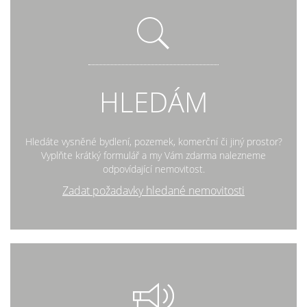
HLEDÁM
Hledáte vysněné bydlení, pozemek, komerční či jiný prostor?
Vyplňte krátký formulář a my Vám zdarma nalezneme
odpovídající nemovitost.
Zadat požadavky hledané nemovitosti