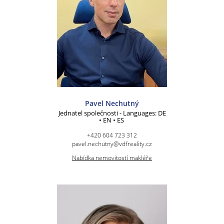
Pavel Nechutný
Jednatel společnosti - Languages: DE
• EN • ES
+420 604 723 312
pavel.nechutny@vdfreality.cz
Nabídka nemovitostí makléře