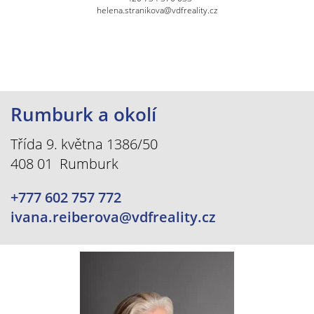
helena.stranikova@vdfreality.cz
Rumburk a okolí
Třída 9. května 1386/50
408 01 Rumburk
+777 602 757 772
ivana.reiberova@vdfreality.cz