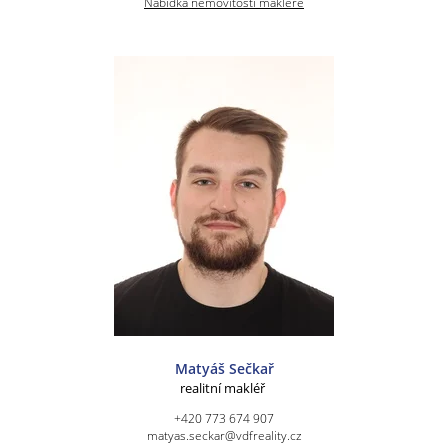
Nabídka nemovitostí makléře
Matyáš Sečkař
realitní makléř
+420 773 674 907
matyas.seckar@vdfreality.cz