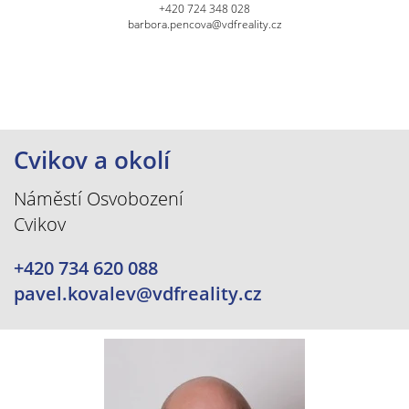
+420 724 348 028
barbora.pencova@vdfreality.cz
Cvikov a okolí
Náměstí Osvobození
Cvikov
+420 734 620 088
pavel.kovalev@vdfreality.cz