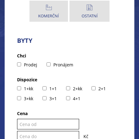
KOMERČNÍ
OSTATNÍ
BYTY
Chci
Prodej
Pronájem
Dispozice
1+kk
1+1
2+kk
2+1
3+kk
3+1
4+1
Cena
Kč