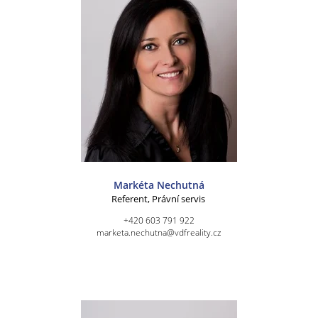
Markéta Nechutná
Referent, Právní servis
+420 603 791 922
marketa.nechutna@vdfreality.cz