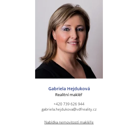
Gabriela Hejduková
Realitní makléř
+420 739 626 944
gabriela.hejdukova@vdfreality.cz
Nabídka nemovitostí makléře