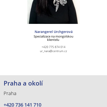
Narangerel Urchgerová
Specializace na mongolskou
klientelu
+420 775 874 014
ur_nara@centrum.cz
Praha a okolí
Praha
+420 736 141 710