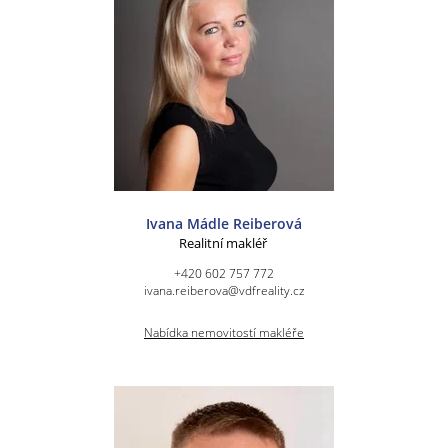
Ivana Mádle Reiberová
Realitní makléř
+420 602 757 772
ivana.reiberova@vdfreality.cz
Nabídka nemovitostí makléře