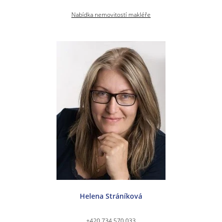
Nabídka nemovitostí makléře
Helena Stráníková
+420 734 570 033