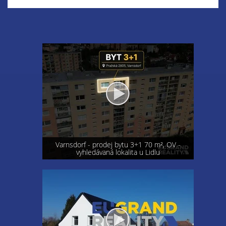
Varnsdorf - prodej bytu 3+1 70 m², OV -
vyhledávaná lokalita u Lidlu