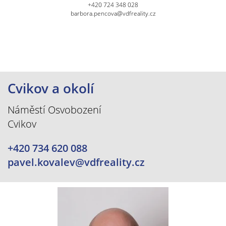
+420 724 348 028
barbora.pencova@vdfreality.cz
Cvikov a okolí
Náměstí Osvobození
Cvikov
+420 734 620 088
pavel.kovalev@vdfreality.cz