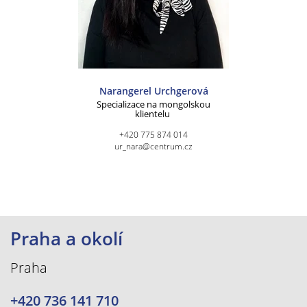
Narangerel Urchgerová
Specializace na mongolskou
klientelu
+420 775 874 014
ur_nara@centrum.cz
Praha a okolí
Praha
+420 736 141 710