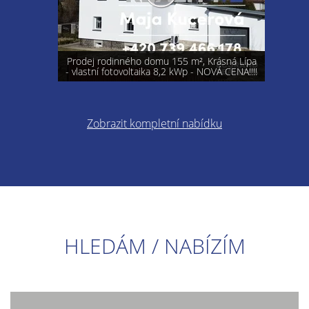
Prodej rodinného domu 155 m², Krásná Lípa
- vlastní fotovoltaika 8,2 kWp - NOVÁ CENA!!!!
Zobrazit kompletní nabídku
HLEDÁM / NABÍZÍM