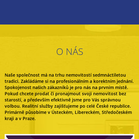
O NÁS
Naše společnost má na trhu nemovitostí sedmnáctiletou
tradici. Zakládáme si na profesionálním a korektním jednání.
Spokojenost našich zákazníků je pro nás na prvním místě.
Pokud chcete prodat či pronajmout svoji nemovitost bez
starostí, a především efektivně jsme pro Vás správnou
volbou. Realitní služby zajišťujeme po celé České republice.
Primárně působíme v Ústeckém, Libereckém, Středočeském
kraji a v Praze.