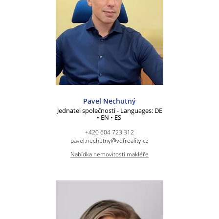
Pavel Nechutný
Jednatel společnosti - Languages: DE
• EN • ES
+420 604 723 312
pavel.nechutny@vdfreality.cz
Nabídka nemovitostí makléře