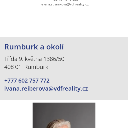
helena.stranikova@vdfreality.cz
Rumburk a okolí
Třída 9. května 1386/50
408 01 Rumburk
+777 602 757 772
ivana.reiberova@vdfreality.cz