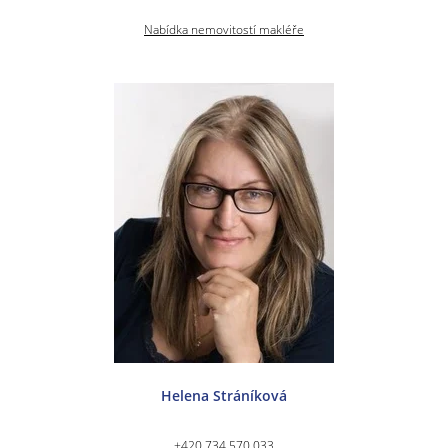
Nabídka nemovitostí makléře
Helena Stráníková
+420 734 570 033