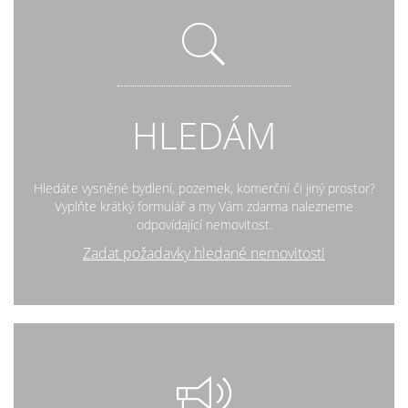
HLEDÁM
Hledáte vysněné bydlení, pozemek, komerční či jiný prostor?
Vyplňte krátký formulář a my Vám zdarma nalezneme
odpovídající nemovitost.
Zadat požadavky hledané nemovitosti