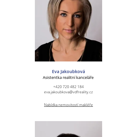
Eva Jakoubková
Asistentka realitní kanceláře
+420 720 482 184
eva.jakoubkova@vdfreality.cz
Nabídka nemovitostí makléře