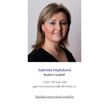
Gabriela Hejduková
Realitní makléř
+420 739 626 944
gabriela.hejdukova@vdfreality.cz
Nabídka nemovitostí makléře