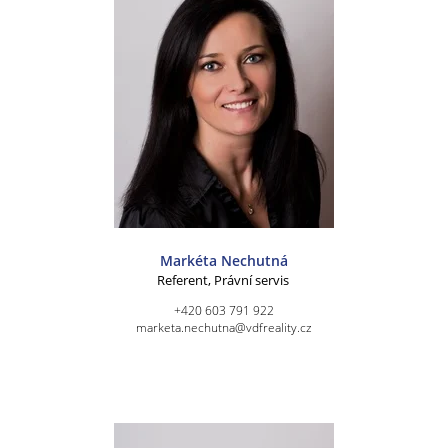
Markéta Nechutná
Referent, Právní servis
+420 603 791 922
marketa.nechutna@vdfreality.cz