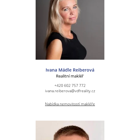
Ivana Mádle Reiberová
Realitní makléř
+420 602 757 772
ivana.reiberova@vdfreality.cz
Nabídka nemovitostí makléře