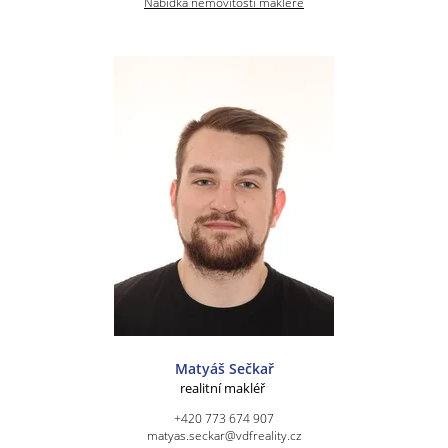
Nabídka nemovitostí makléře
Matyáš Sečkař
realitní makléř
+420 773 674 907
matyas.seckar@vdfreality.cz