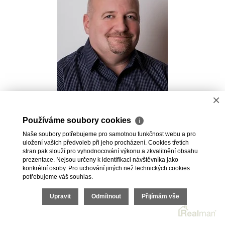
×
Pavel Kovalev
Používáme soubory cookies
ℹ
Realitní makléř
Naše soubory potřebujeme pro samotnou funkčnost webu a pro
+420 723 491 625
uložení vašich předvoleb při jeho procházení. Cookies třetích
pavel.kovalev@vdfreality.cz
stran pak slouží pro vyhodnocování výkonu a zkvalitnění obsahu
prezentace. Nejsou určeny k identifikaci návštěvníka jako
konkrétní osoby. Pro uchování jiných než technických cookies
potřebujeme váš souhlas.
Upravit
Odmítnout
Přijímám vše