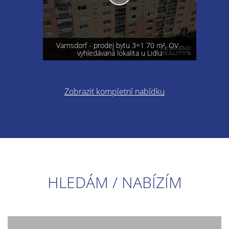
Varnsdorf - prodej bytu 3+1 70 m², OV -
vyhledávaná lokalita u Lidlu
Zobrazit kompletní nabídku
HLEDÁM / NABÍZÍM