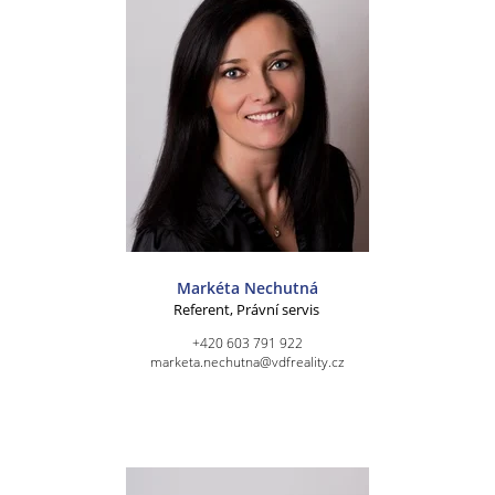
Markéta Nechutná
Referent, Právní servis
+420 603 791 922
marketa.nechutna@vdfreality.cz