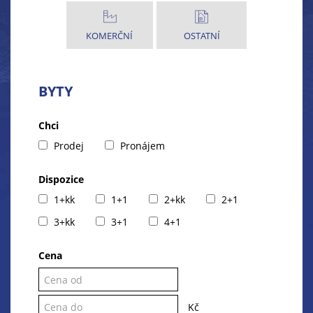
KOMERČNÍ
OSTATNÍ
BYTY
Chci
Prodej
Pronájem
Dispozice
1+kk
1+1
2+kk
2+1
3+kk
3+1
4+1
Cena
Kč