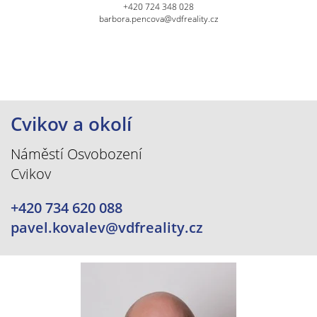
+420 724 348 028
barbora.pencova@vdfreality.cz
Cvikov a okolí
Náměstí Osvobození
Cvikov
+420 734 620 088
pavel.kovalev@vdfreality.cz