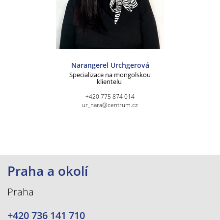
Narangerel Urchgerová
Specializace na mongolskou
klientelu
+420 775 874 014
ur_nara@centrum.cz
Praha a okolí
Praha
+420 736 141 710