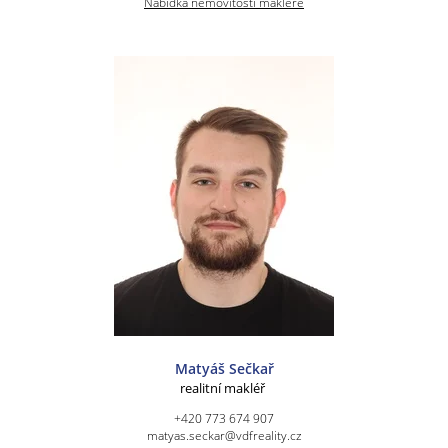
Nabídka nemovitostí makléře
Matyáš Sečkař
realitní makléř
+420 773 674 907
matyas.seckar@vdfreality.cz