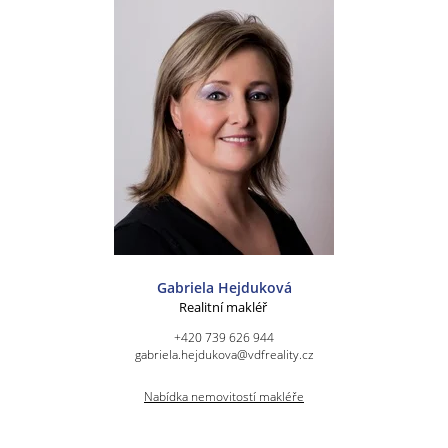
Gabriela Hejduková
Realitní makléř
+420 739 626 944
gabriela.hejdukova@vdfreality.cz
Nabídka nemovitostí makléře