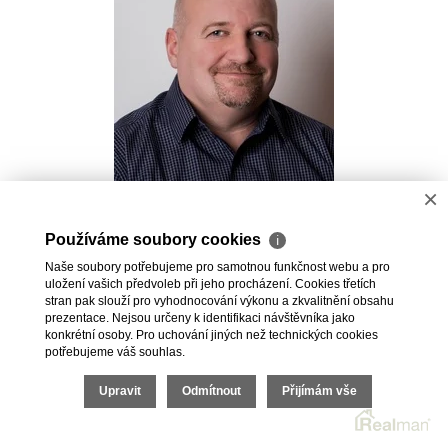
×
Pavel Kovalev
Používáme soubory cookies
ℹ
Realitní makléř
Naše soubory potřebujeme pro samotnou funkčnost webu a pro
+420 723 491 625
uložení vašich předvoleb při jeho procházení. Cookies třetích
pavel.kovalev@vdfreality.cz
stran pak slouží pro vyhodnocování výkonu a zkvalitnění obsahu
prezentace. Nejsou určeny k identifikaci návštěvníka jako
konkrétní osoby. Pro uchování jiných než technických cookies
potřebujeme váš souhlas.
Upravit
Odmítnout
Přijímám vše