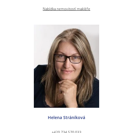
Nabídka nemovitostí makléře
Helena Stráníková
+420 734 570 033