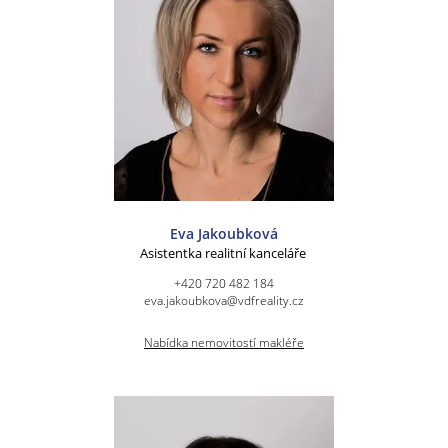
Eva Jakoubková
Asistentka realitní kanceláře
+420 720 482 184
eva.jakoubkova@vdfreality.cz
Nabídka nemovitostí makléře