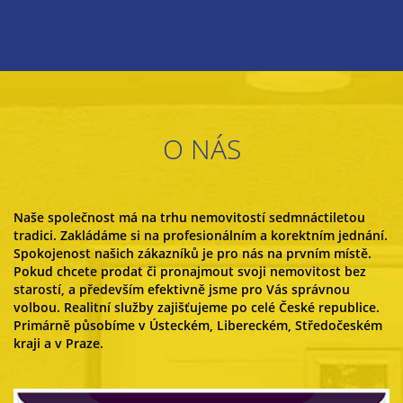
O NÁS
Naše společnost má na trhu nemovitostí sedmnáctiletou
tradici. Zakládáme si na profesionálním a korektním jednání.
Spokojenost našich zákazníků je pro nás na prvním místě.
Pokud chcete prodat či pronajmout svoji nemovitost bez
starostí, a především efektivně jsme pro Vás správnou
volbou. Realitní služby zajišťujeme po celé České republice.
Primárně působíme v Ústeckém, Libereckém, Středočeském
kraji a v Praze.