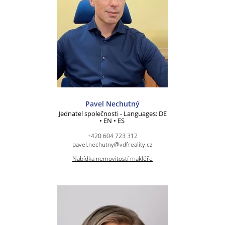
Pavel Nechutný
Jednatel společnosti - Languages: DE
• EN • ES
+420 604 723 312
pavel.nechutny@vdfreality.cz
Nabídka nemovitostí makléře