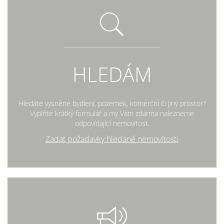
HLEDÁM
Hledáte vysněné bydlení, pozemek, komerční či jiný prostor?
Vyplňte krátký formulář a my Vám zdarma nalezneme
odpovídající nemovitost.
Zadat požadavky hledané nemovitosti