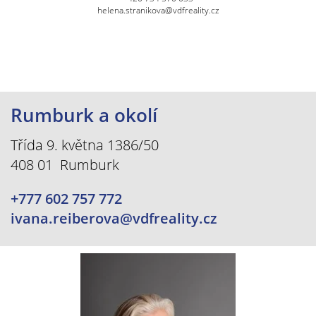
helena.stranikova@vdfreality.cz
Rumburk a okolí
Třída 9. května 1386/50
408 01 Rumburk
+777 602 757 772
ivana.reiberova@vdfreality.cz