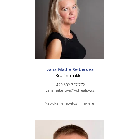
Ivana Mádle Reiberová
Realitní makléř
+420 602 757 772
ivana.reiberova@vdfreality.cz
Nabídka nemovitostí makléře