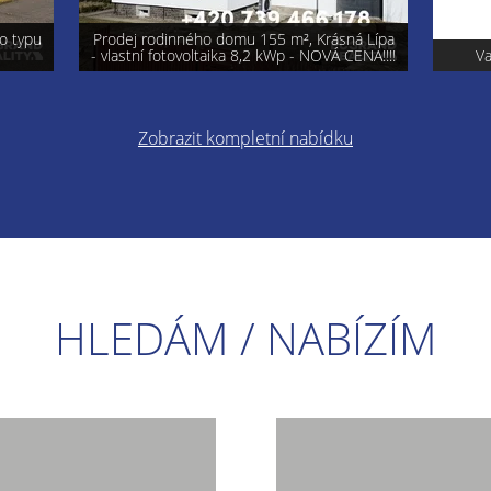
á Lípa
ENA!!!!
Varnsdorf - prodej pozemku 740 m²
Pro
Zobrazit kompletní nabídku
HLEDÁM / NABÍZÍM