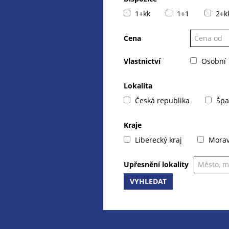
1+kk
1+1
2+k
Cena
Vlastnictví
Osobní
Lokalita
Česká republika
Špa
Kraje
Liberecký kraj
Moravs
Upřesnění lokality
VYHLEDAT