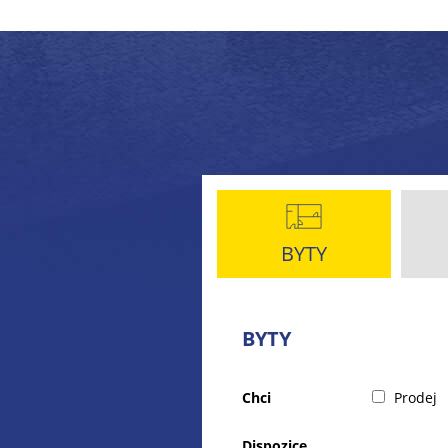
BYTY
BYTY
Chci
Prodej
Dispozice