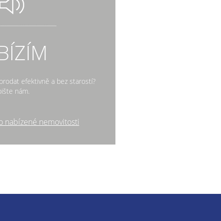
BÍZÍM
rodat efektivně a bez starostí?
ište nám.
o nabízené nemovitosti