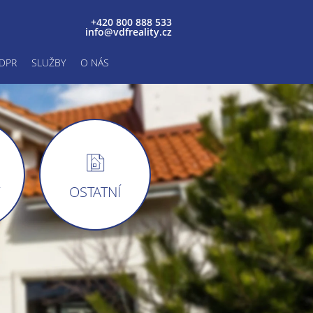
+420 800 888 533
info@vdfreality.cz
DPR
SLUŽBY
O NÁS
Y
OSTATNÍ