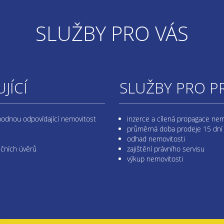
SLUŽBY PRO VÁS
JÍCÍ
SLUŽBY PRO P
hodnou odpovídající nemovitost
inzerce a cílená propagace nem
průměrná doba prodeje 15 dní
odhad nemovitosti
ečních úvěrů
zajištění právního servisu
výkup nemovitosti