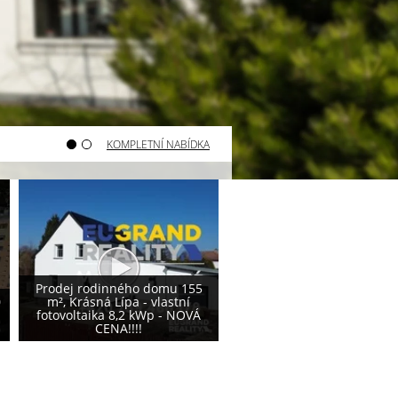
KOMPLETNÍ NABÍDKA
Varnsdorf - prodej pozemku
Varnsdorf - prodej poze
800 m²
740 m²