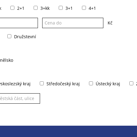
k
2+1
3+kk
3+1
4+1
Kč
Družstevní
nělsko
koslezský kraj
Středočeský kraj
Ústecký kraj
Z