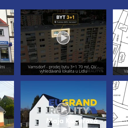
OV -
Exkluzi
Varnsdorf - prodej pozemku 800 m²