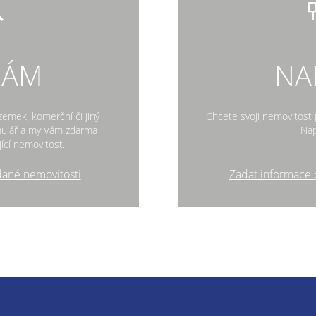
DÁM
NA
zemek, komerční či jiný
Chcete svoji nemovitost p
rmulář a my Vám zdarma
Nap
ící nemovitost.
dané nemovitosti
Zadat informace 