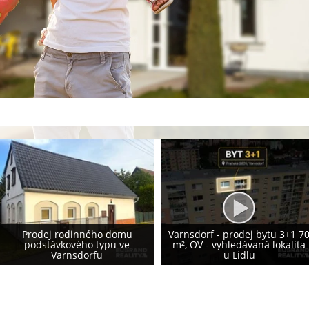
Prodej rodinného domu 155
Varnsdorf - prodej bytu 3+1 70
m², Krásná Lípa - vlastní
m², OV - vyhledávaná lokalita
fotovoltaika 8,2 kWp - NOVÁ
u Lidlu
CENA!!!!