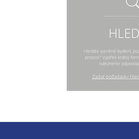
HLE
Hledáte vysněné bydlení, po
prostor? Vyplňte krátký fo
nalezneme odpovídaj
Zadat požadavky hle