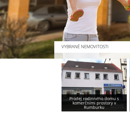
VYBRANÉ NEMOVITOSTI
Prodej rodinného domu s
Prodej rodinného domu
komerčními prostory v
podstávkového typu ve
Rumburku
Varnsdorfu