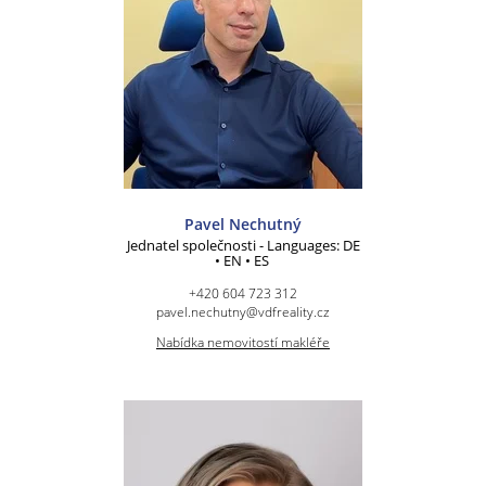
Pavel Nechutný
Jednatel společnosti - Languages: DE
• EN • ES
+420 604 723 312
pavel.nechutny@vdfreality.cz
Nabídka nemovitostí makléře