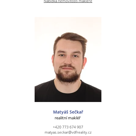
Nabídka nemovitostí makléře
Matyáš Sečkař
realitní makléř
+420 773 674 907
matyas.seckar@vdfreality.cz