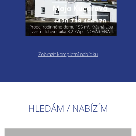
Prodej rodinného domu 155 m², Krásná Lípa
- vlastní fotovoltaika 8,2 kWp - NOVÁ CENA!!!!
Zobrazit kompletní nabídku
HLEDÁM / NABÍZÍM