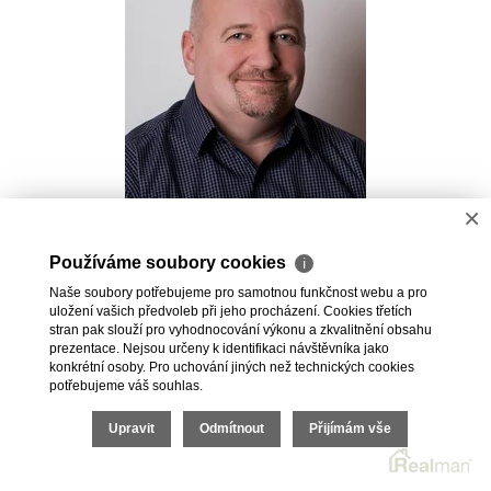
×
Pavel Kovalev
Používáme soubory cookies
ℹ
Realitní makléř
Naše soubory potřebujeme pro samotnou funkčnost webu a pro
+420 723 491 625
uložení vašich předvoleb při jeho procházení. Cookies třetích
pavel.kovalev@vdfreality.cz
stran pak slouží pro vyhodnocování výkonu a zkvalitnění obsahu
prezentace. Nejsou určeny k identifikaci návštěvníka jako
konkrétní osoby. Pro uchování jiných než technických cookies
potřebujeme váš souhlas.
Upravit
Odmítnout
Přijímám vše