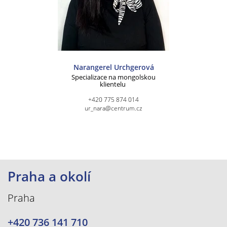
Narangerel Urchgerová
Specializace na mongolskou
klientelu
+420 775 874 014
ur_nara@centrum.cz
Praha a okolí
Praha
+420 736 141 710