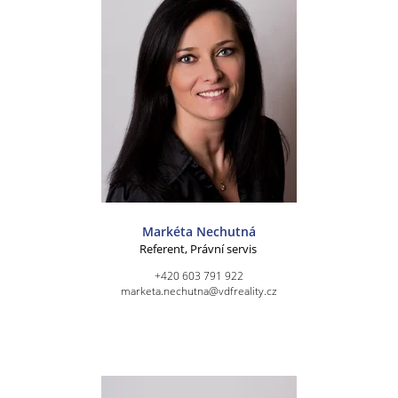
Markéta Nechutná
Referent, Právní servis
+420 603 791 922
marketa.nechutna@vdfreality.cz