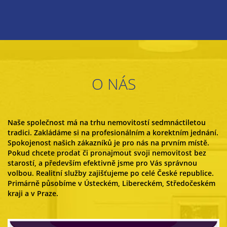
O NÁS
Naše společnost má na trhu nemovitostí sedmnáctiletou
tradici. Zakládáme si na profesionálním a korektním jednání.
Spokojenost našich zákazníků je pro nás na prvním místě.
Pokud chcete prodat či pronajmout svoji nemovitost bez
starostí, a především efektivně jsme pro Vás správnou
volbou. Realitní služby zajišťujeme po celé České republice.
Primárně působíme v Ústeckém, Libereckém, Středočeském
kraji a v Praze.