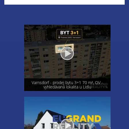
Varnsdorf - prodej bytu 3+1 70 m², OV -
vyhledávaná lokalita u Lidlu