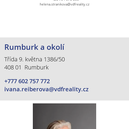
helena.stranikova@vdfreality.cz
Rumburk a okolí
Třída 9. května 1386/50
408 01 Rumburk
+777 602 757 772
ivana.reiberova@vdfreality.cz