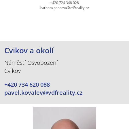
+420 724 348 028
barbora.pencova@vdfreality.cz
Cvikov a okolí
Náměstí Osvobození
Cvikov
+420 734 620 088
pavel.kovalev@vdfreality.cz