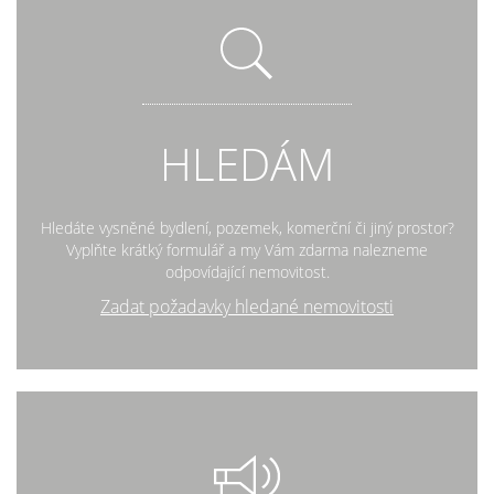
HLEDÁM
Hledáte vysněné bydlení, pozemek, komerční či jiný prostor?
Vyplňte krátký formulář a my Vám zdarma nalezneme
odpovídající nemovitost.
Zadat požadavky hledané nemovitosti