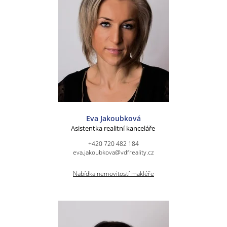
Eva Jakoubková
Asistentka realitní kanceláře
+420 720 482 184
eva.jakoubkova@vdfreality.cz
Nabídka nemovitostí makléře