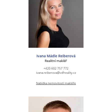
Ivana Mádle Reiberová
Realitní makléř
+420 602 757 772
ivana.reiberova@vdfreality.cz
Nabídka nemovitostí makléře