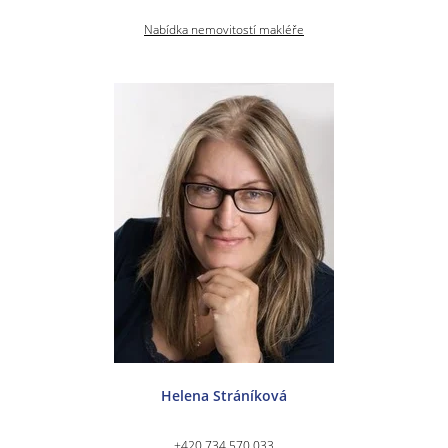
Nabídka nemovitostí makléře
Helena Stráníková
+420 734 570 033