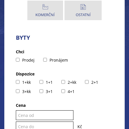
KOMERČNÍ
OSTATNÍ
BYTY
Chci
Prodej
Pronájem
Dispozice
1+kk
1+1
2+kk
2+1
3+kk
3+1
4+1
Cena
Kč