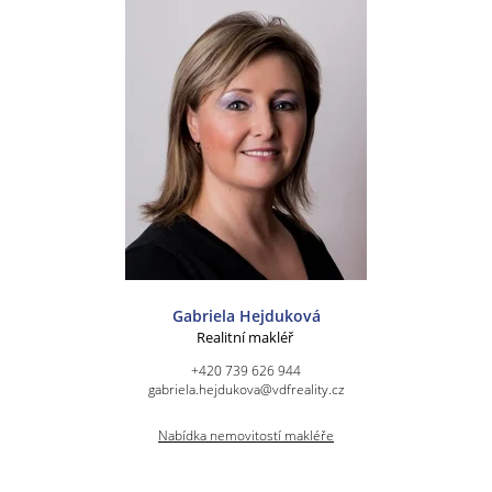
Gabriela Hejduková
Realitní makléř
+420 739 626 944
gabriela.hejdukova@vdfreality.cz
Nabídka nemovitostí makléře