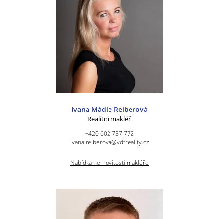
Ivana Mádle Reiberová
Realitní makléř
+420 602 757 772
ivana.reiberova@vdfreality.cz
Nabídka nemovitostí makléře