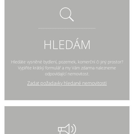
HLEDÁM
Hledáte vysněné bydlení, pozemek, komerční či jiný prostor?
Vyplňte krátký formulář a my Vám zdarma nalezneme
odpovídající nemovitost.
Zadat požadavky hledané nemovitosti