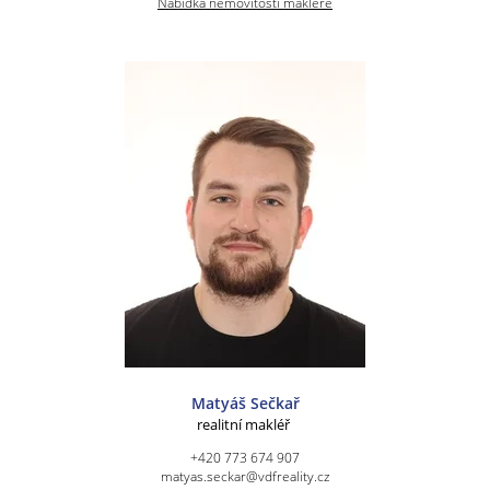
Nabídka nemovitostí makléře
Matyáš Sečkař
realitní makléř
+420 773 674 907
matyas.seckar@vdfreality.cz