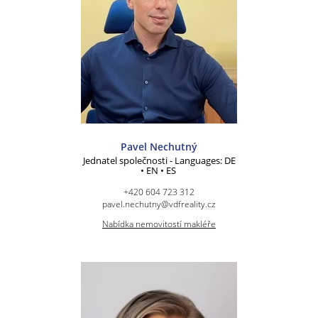
Pavel Nechutný
Jednatel společnosti - Languages: DE
• EN • ES
+420 604 723 312
pavel.nechutny@vdfreality.cz
Nabídka nemovitostí makléře