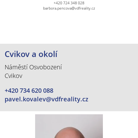
+420 724 348 028
barbora.pencova@vdfreality.cz
Cvikov a okolí
Náměstí Osvobození
Cvikov
+420 734 620 088
pavel.kovalev@vdfreality.cz