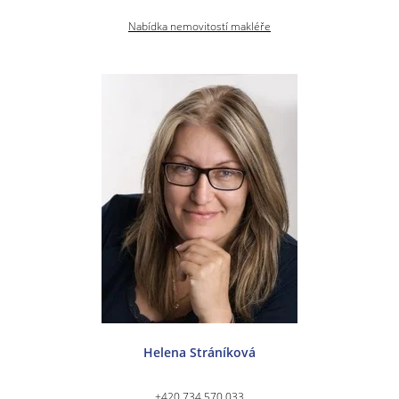
Nabídka nemovitostí makléře
Helena Stráníková
+420 734 570 033