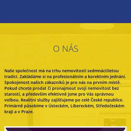
O NÁS
Naše společnost má na trhu nemovitostí sedmnáctiletou
tradici. Zakládáme si na profesionálním a korektním jednání.
Spokojenost našich zákazníků je pro nás na prvním místě.
Pokud chcete prodat či pronajmout svoji nemovitost bez
starostí, a především efektivně jsme pro Vás správnou
volbou. Realitní služby zajišťujeme po celé České republice.
Primárně působíme v Ústeckém, Libereckém, Středočeském
kraji a v Praze.