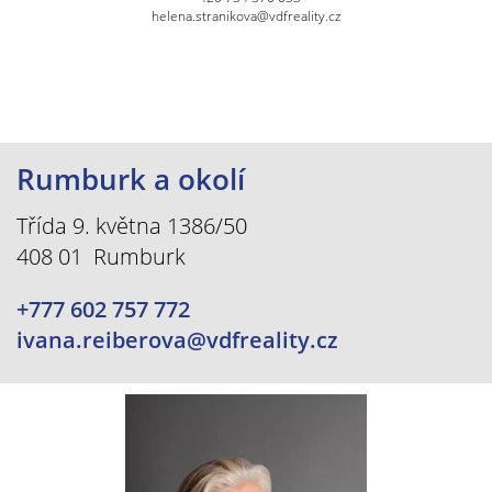
helena.stranikova@vdfreality.cz
Rumburk a okolí
Třída 9. května 1386/50
408 01 Rumburk
+777 602 757 772
ivana.reiberova@vdfreality.cz