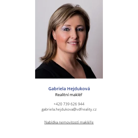
Gabriela Hejduková
Realitní makléř
+420 739 626 944
gabriela.hejdukova@vdfreality.cz
Nabídka nemovitostí makléře