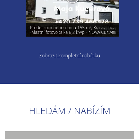
Prodej rodinného domu 155 m², Krásná Lípa
- vlastní fotovoltaika 8,2 kWp - NOVÁ CENA!!!!
Zobrazit kompletní nabídku
HLEDÁM / NABÍZÍM