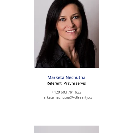
Markéta Nechutná
Referent, Právní servis
+420 603 791 922
marketa.nechutna@vdfreality.cz