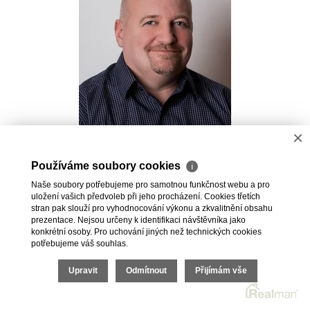
×
Pavel Kovalev
Používáme soubory cookies
ℹ
Realitní makléř
Naše soubory potřebujeme pro samotnou funkčnost webu a pro
+420 723 491 625
uložení vašich předvoleb při jeho procházení. Cookies třetích
pavel.kovalev@vdfreality.cz
stran pak slouží pro vyhodnocování výkonu a zkvalitnění obsahu
prezentace. Nejsou určeny k identifikaci návštěvníka jako
konkrétní osoby. Pro uchování jiných než technických cookies
potřebujeme váš souhlas.
Upravit
Odmítnout
Přijímám vše