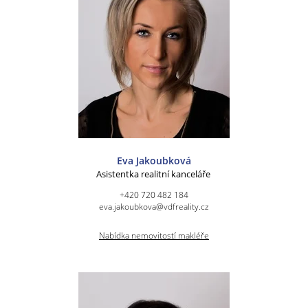
Eva Jakoubková
Asistentka realitní kanceláře
+420 720 482 184
eva.jakoubkova@vdfreality.cz
Nabídka nemovitostí makléře