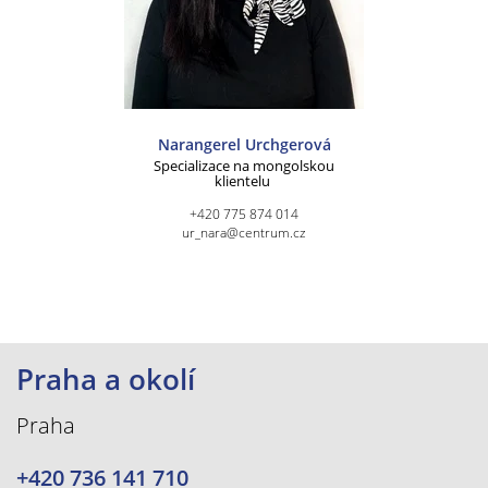
Narangerel Urchgerová
Specializace na mongolskou
klientelu
+420 775 874 014
ur_nara@centrum.cz
Praha a okolí
Praha
+420 736 141 710