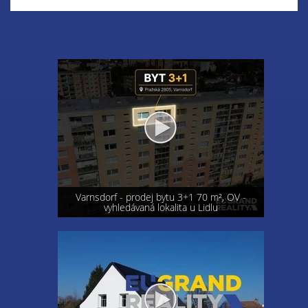
Varnsdorf - prodej bytu 3+1 70 m², OV -
vyhledávaná lokalita u Lidlu