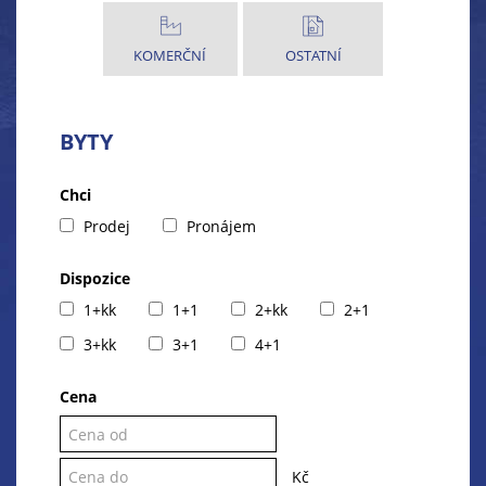
KOMERČNÍ
OSTATNÍ
BYTY
Chci
Prodej
Pronájem
Dispozice
1+kk
1+1
2+kk
2+1
3+kk
3+1
4+1
Cena
Kč