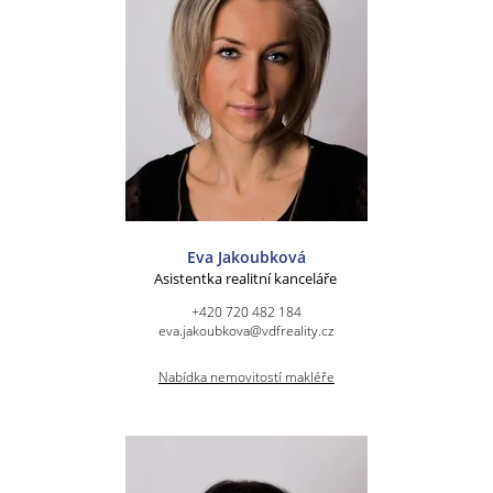
Eva Jakoubková
Asistentka realitní kanceláře
+420 720 482 184
eva.jakoubkova@vdfreality.cz
Nabídka nemovitostí makléře