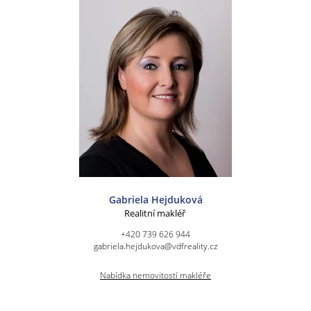
Gabriela Hejduková
Realitní makléř
+420 739 626 944
gabriela.hejdukova@vdfreality.cz
Nabídka nemovitostí makléře