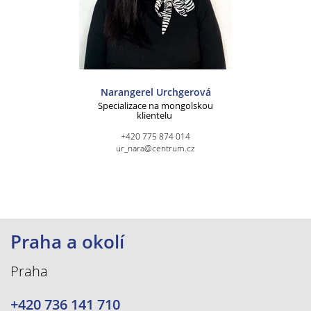
Narangerel Urchgerová
Specializace na mongolskou
klientelu
+420 775 874 014
ur_nara@centrum.cz
Praha a okolí
Praha
+420 736 141 710