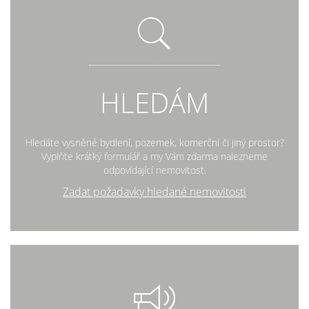
HLEDÁM
Hledáte vysněné bydlení, pozemek, komerční či jiný prostor?
Vyplňte krátký formulář a my Vám zdarma nalezneme
odpovídající nemovitost.
Zadat požadavky hledané nemovitosti