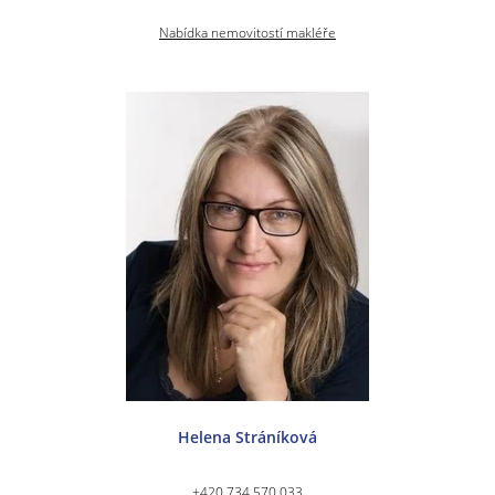
Nabídka nemovitostí makléře
Helena Stráníková
+420 734 570 033