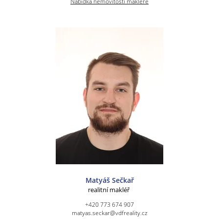
Nabídka nemovitostí makléře
Matyáš Sečkař
realitní makléř
+420 773 674 907
matyas.seckar@vdfreality.cz