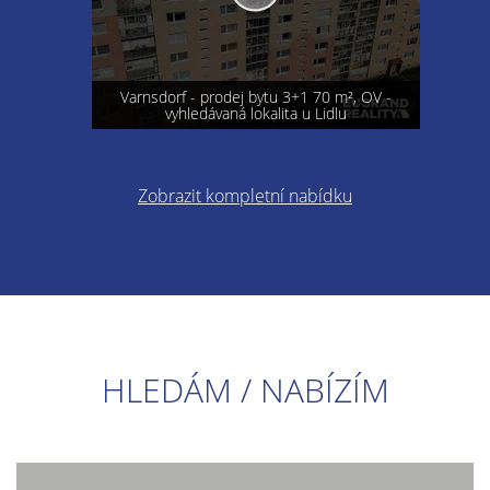
Varnsdorf - prodej bytu 3+1 70 m², OV -
vyhledávaná lokalita u Lidlu
Zobrazit kompletní nabídku
HLEDÁM / NABÍZÍM