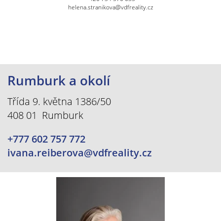
helena.stranikova@vdfreality.cz
Rumburk a okolí
Třída 9. května 1386/50
408 01 Rumburk
+777 602 757 772
ivana.reiberova@vdfreality.cz