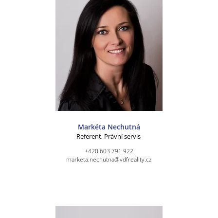
Markéta Nechutná
Referent, Právní servis
+420 603 791 922
marketa.nechutna@vdfreality.cz