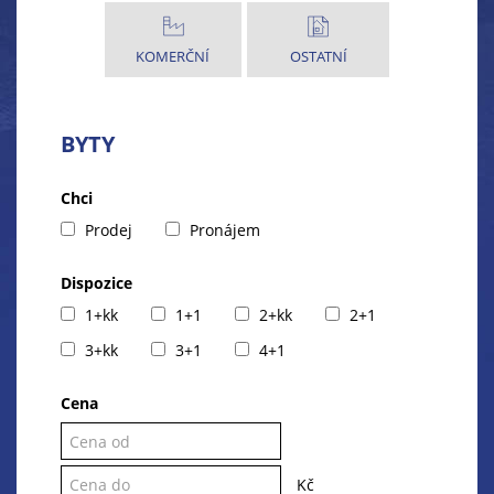
KOMERČNÍ
OSTATNÍ
BYTY
Chci
Prodej
Pronájem
Dispozice
1+kk
1+1
2+kk
2+1
3+kk
3+1
4+1
Cena
Kč