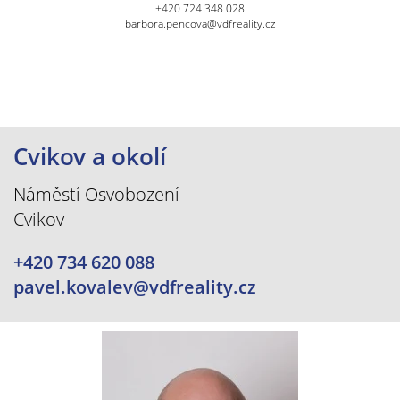
+420 724 348 028
barbora.pencova@vdfreality.cz
Cvikov a okolí
Náměstí Osvobození
Cvikov
+420 734 620 088
pavel.kovalev@vdfreality.cz