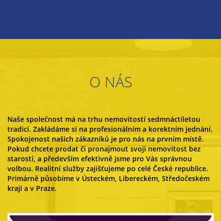
O NÁS
Naše společnost má na trhu nemovitostí sedmnáctiletou
tradici. Zakládáme si na profesionálním a korektním jednání.
Spokojenost našich zákazníků je pro nás na prvním místě.
Pokud chcete prodat či pronajmout svoji nemovitost bez
starostí, a především efektivně jsme pro Vás správnou
volbou. Realitní služby zajišťujeme po celé České republice.
Primárně působíme v Ústeckém, Libereckém, Středočeském
kraji a v Praze.