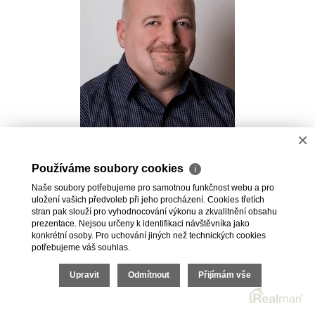
×
Pavel Kovalev
Používáme soubory cookies
ℹ
Realitní makléř
Naše soubory potřebujeme pro samotnou funkčnost webu a pro
+420 723 491 625
uložení vašich předvoleb při jeho procházení. Cookies třetích
pavel.kovalev@vdfreality.cz
stran pak slouží pro vyhodnocování výkonu a zkvalitnění obsahu
prezentace. Nejsou určeny k identifikaci návštěvníka jako
konkrétní osoby. Pro uchování jiných než technických cookies
potřebujeme váš souhlas.
Upravit
Odmítnout
Přijímám vše