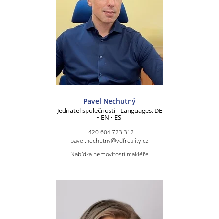
Pavel Nechutný
Jednatel společnosti - Languages: DE
• EN • ES
+420 604 723 312
pavel.nechutny@vdfreality.cz
Nabídka nemovitostí makléře