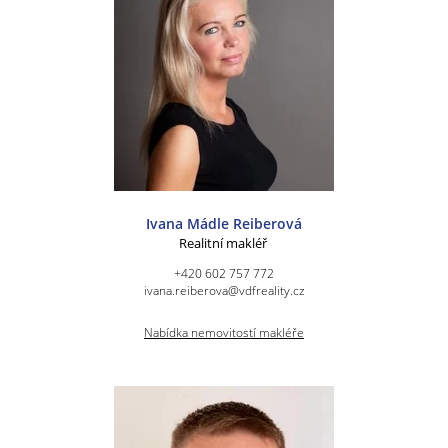
Ivana Mádle Reiberová
Realitní makléř
+420 602 757 772
ivana.reiberova@vdfreality.cz
Nabídka nemovitostí makléře