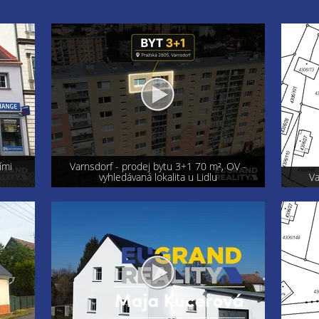
OV -
Exkluzi
Varnsdorf - prodej pozemku 800 m²