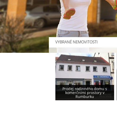
VYBRANÉ NEMOVITOSTI
Prodej rodinného domu s
Prodej rodinného domu
komerčními prostory v
podstávkového typu ve
Rumburku
Varnsdorfu