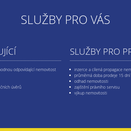
SLUŽBY PRO VÁS
JÍCÍ
SLUŽBY PRO P
hodnou odpovídající nemovitost
inzerce a cílená propagace nem
průměrná doba prodeje 15 dní
odhad nemovitosti
ečních úvěrů
zajištění právního servisu
výkup nemovitosti