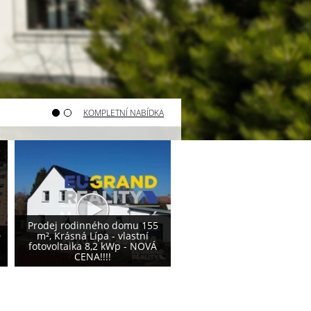
KOMPLETNÍ NABÍDKA
Varnsdorf - prodej pozemku
Varnsdorf - prodej poze
800 m²
740 m²