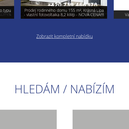
á Lípa
ENA!!!!
Varnsdorf - prodej pozemku 740 m²
Pro
Zobrazit kompletní nabídku
HLEDÁM / NABÍZÍM