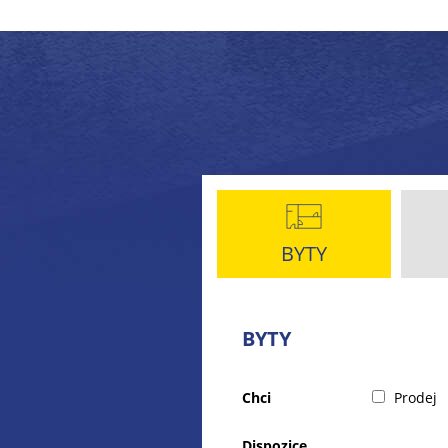
BYTY
BYTY
Chci
Prodej
Dispozice