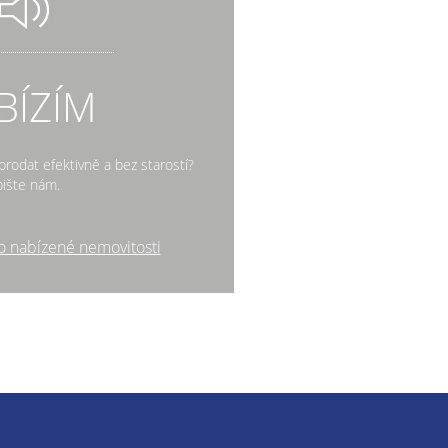
BÍZÍM
rodat efektivně a bez starostí?
ište nám.
o nabízené nemovitosti