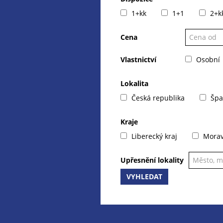
1+kk
1+1
2+k
Cena
Vlastnictví
Osobní
Lokalita
Česká republika
Špa
Kraje
Liberecký kraj
Moravs
Upřesnění lokality
VYHLEDAT