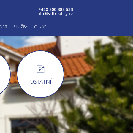
+420 800 888 533
info@vdfreality.cz
DPR
SLUŽBY
O NÁS
Y
OSTATNÍ