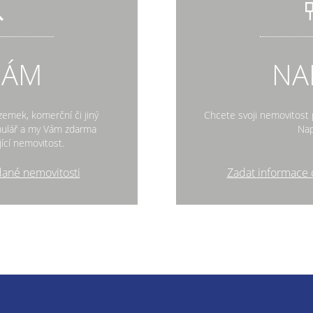
DÁM
NA
zemek, komerční či jiný
Chcete svoji nemovitost p
rmulář a my Vám zdarma
Nap
ící nemovitost.
dané nemovitosti
Zadat informace 