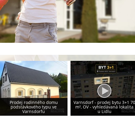
Prodej rodinného domu 155
Varnsdorf - prodej bytu 3+1 70
m², Krásná Lípa - vlastní
m², OV - vyhledávaná lokalita
fotovoltaika 8,2 kWp - NOVÁ
u Lidlu
CENA!!!!