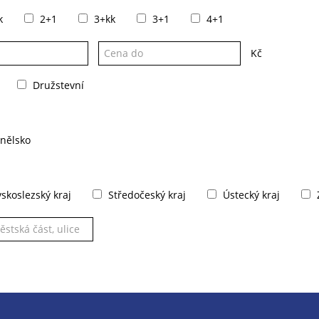
k
2+1
3+kk
3+1
4+1
Kč
Družstevní
nělsko
koslezský kraj
Středočeský kraj
Ústecký kraj
Z