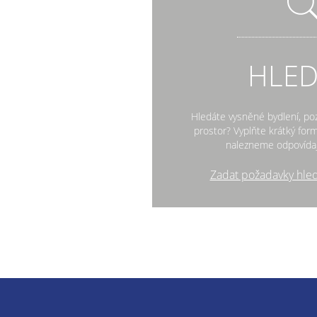
HLE
Hledáte vysněné bydlení, po
prostor? Vyplňte krátký fo
nalezneme odpovídaj
Zadat požadavky hle