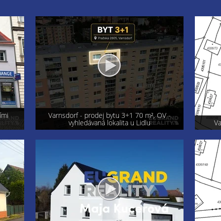
OV -
Exkluzi
Varnsdorf - prodej pozemku 800 m²