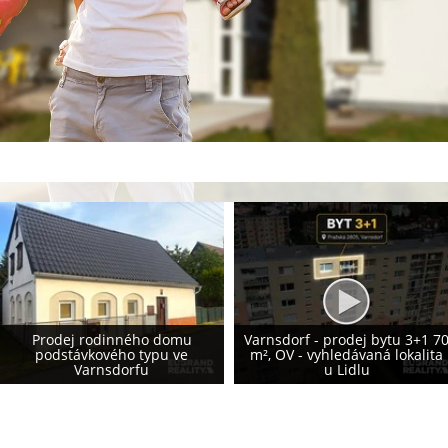
Prodej rodinného domu 155
Varnsdorf - prodej bytu 3+1 70
m², Krásná Lípa - vlastní
m², OV - vyhledávaná lokalita
fotovoltaika 8,2 kWp - NOVÁ
u Lidlu
CENA!!!!