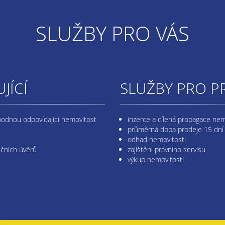
SLUŽBY PRO VÁS
JÍCÍ
SLUŽBY PRO P
hodnou odpovídající nemovitost
inzerce a cílená propagace nem
průměrná doba prodeje 15 dní
odhad nemovitosti
ečních úvěrů
zajištění právního servisu
výkup nemovitosti