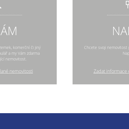
DÁM
NA
zemek, komerční či jiný
Chcete svoji nemovitost p
rmulář a my Vám zdarma
Nap
ící nemovitost.
dané nemovitosti
Zadat informace 