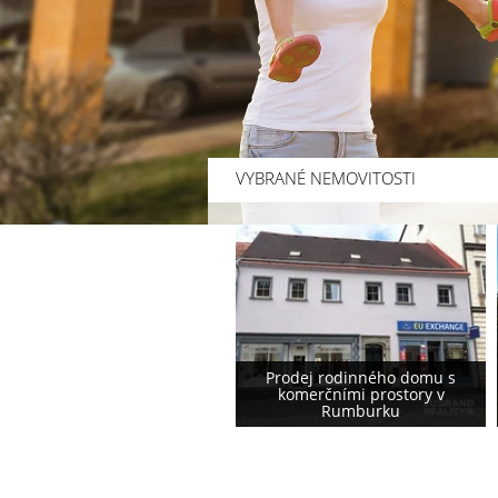
VYBRANÉ NEMOVITOSTI
Prodej rodinného domu s
Prodej rodinného domu
komerčními prostory v
podstávkového typu ve
Rumburku
Varnsdorfu