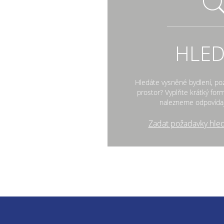
HLE
Hledáte vysněné bydlení, po
prostor? Vyplňte krátký fo
nalezneme odpovídaj
Zadat požadavky hle