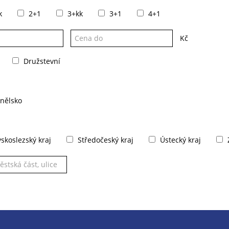
k
2+1
3+kk
3+1
4+1
Kč
Družstevní
nělsko
koslezský kraj
Středočeský kraj
Ústecký kraj
Z