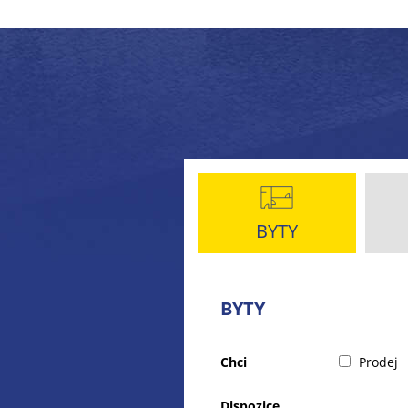
BYTY
BYTY
Chci
Prodej
Dispozice