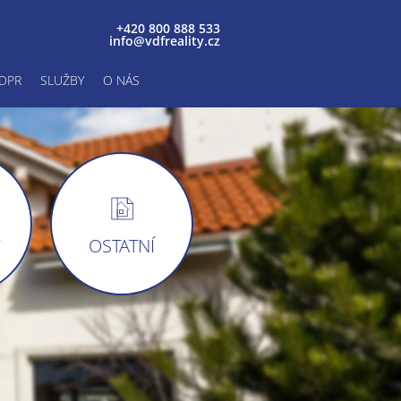
+420 800 888 533
info@vdfreality.cz
DPR
SLUŽBY
O NÁS
Y
OSTATNÍ