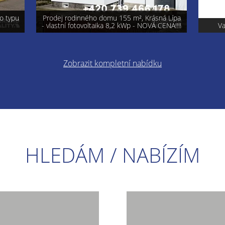
á Lípa
ENA!!!!
Varnsdorf - prodej pozemku 740 m²
Pro
Zobrazit kompletní nabídku
HLEDÁM / NABÍZÍM