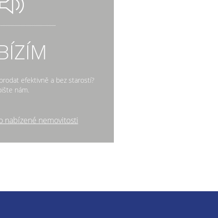
BÍZÍM
rodat efektivně a bez starostí?
ište nám.
o nabízené nemovitosti