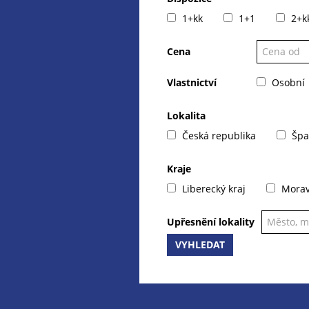
1+kk
1+1
2+k
Cena
Vlastnictví
Osobní
Lokalita
Česká republika
Špa
Kraje
Liberecký kraj
Moravs
Upřesnění lokality
VYHLEDAT