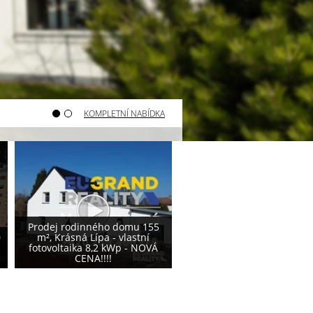
KOMPLETNÍ NABÍDKA
Varnsdorf - prodej pozemku
Varnsdorf - prodej poze
800 m²
740 m²