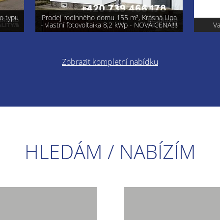
á Lípa
ENA!!!!
Varnsdorf - prodej pozemku 740 m²
Pro
Zobrazit kompletní nabídku
HLEDÁM / NABÍZÍM