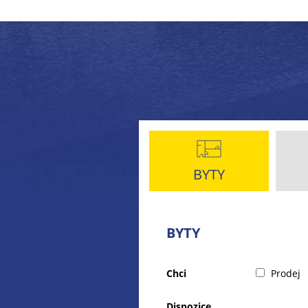
BYTY
BYTY
Chci
Prodej
Dispozice