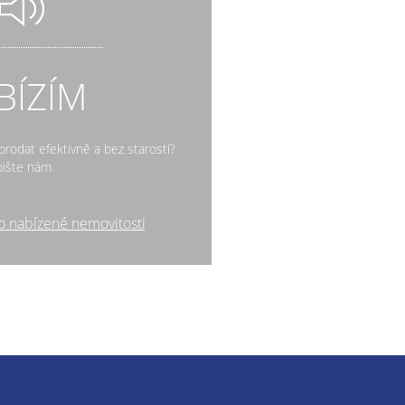
BÍZÍM
rodat efektivně a bez starostí?
ište nám.
o nabízené nemovitosti