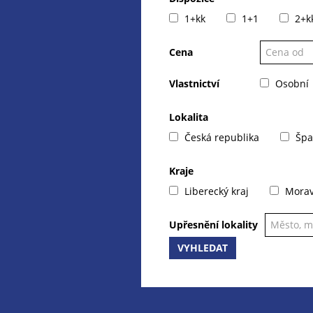
1+kk
1+1
2+k
Cena
Vlastnictví
Osobní
Lokalita
Česká republika
Špa
Kraje
Liberecký kraj
Moravs
Upřesnění lokality
VYHLEDAT