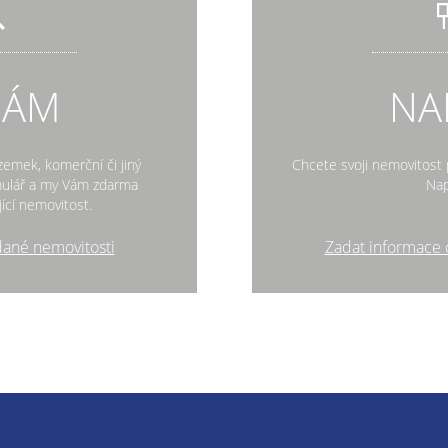
DÁM
NA
zemek, komerční či jiný
Chcete svoji nemovitost p
rmulář a my Vám zdarma
Nap
ící nemovitost.
dané nemovitosti
Zadat informace 