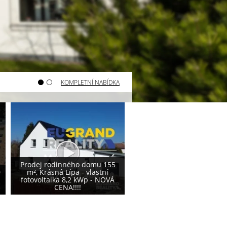
KOMPLETNÍ NABÍDKA
Varnsdorf - prodej pozemku
Varnsdorf - prodej poze
800 m²
740 m²