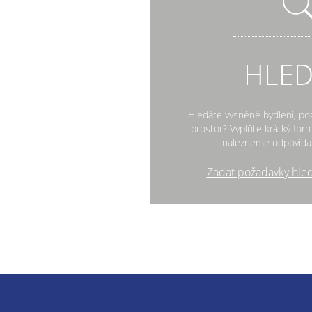
HLE
Hledáte vysněné bydlení, po
prostor? Vyplňte krátký fo
nalezneme odpovídaj
Zadat požadavky hle