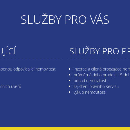
SLUŽBY PRO VÁS
JÍCÍ
SLUŽBY PRO P
hodnou odpovídající nemovitost
inzerce a cílená propagace nem
průměrná doba prodeje 15 dní
odhad nemovitosti
ečních úvěrů
zajištění právního servisu
výkup nemovitosti