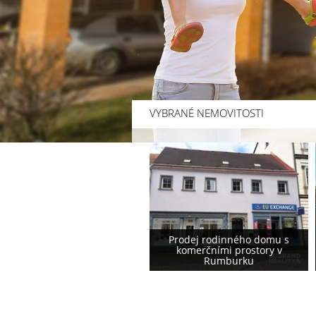
VYBRANÉ NEMOVITOSTI
Prodej rodinného domu s
Prodej rodinného domu
komerčními prostory v
podstávkového typu ve
Rumburku
Varnsdorfu