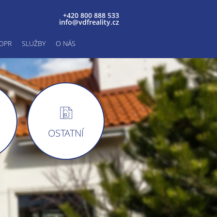
+420 800 888 533
info@vdfreality.cz
DPR
SLUŽBY
O NÁS
Y
OSTATNÍ