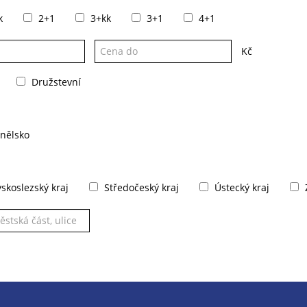
k
2+1
3+kk
3+1
4+1
Kč
Družstevní
nělsko
koslezský kraj
Středočeský kraj
Ústecký kraj
Z