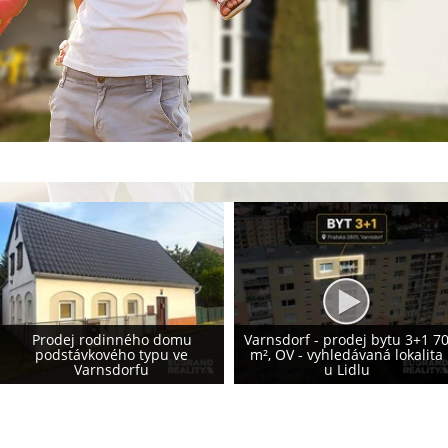
Prodej rodinného domu 155
Varnsdorf - prodej bytu 3+1 70
m², Krásná Lípa - vlastní
m², OV - vyhledávaná lokalita
fotovoltaika 8,2 kWp - NOVÁ
u Lidlu
CENA!!!!