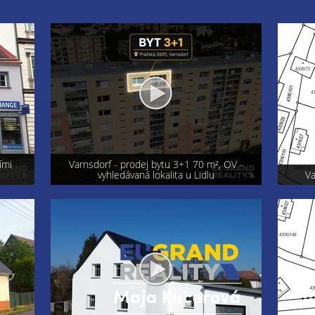
OV -
Exkluzi
Varnsdorf - prodej pozemku 800 m²