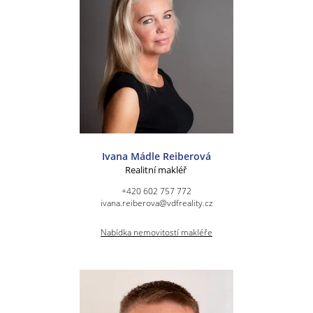
Ivana Mádle Reiberová
Realitní makléř
+420 602 757 772
ivana.reiberova@vdfreality.cz
Nabídka nemovitostí makléře