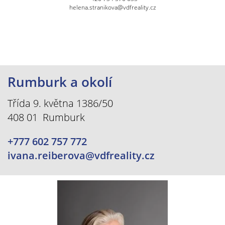
helena.stranikova@vdfreality.cz
Rumburk a okolí
Třída 9. května 1386/50
408 01 Rumburk
+777 602 757 772
ivana.reiberova@vdfreality.cz