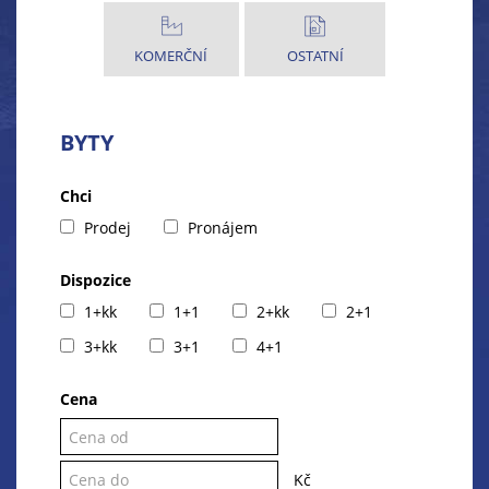
KOMERČNÍ
OSTATNÍ
BYTY
Chci
Prodej
Pronájem
Dispozice
1+kk
1+1
2+kk
2+1
3+kk
3+1
4+1
Cena
Kč