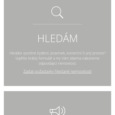
HLEDÁM
Hledáte vysněné bydlení, pozemek, komerční či jiný prostor?
Vyplňte krátký formulář a my Vám zdarma nalezneme
odpovídající nemovitost.
Zadat požadavky hledané nemovitosti