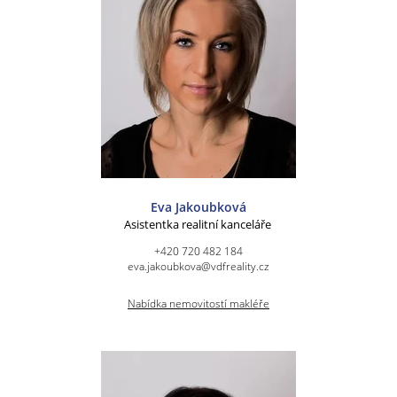
Eva Jakoubková
Asistentka realitní kanceláře
+420 720 482 184
eva.jakoubkova@vdfreality.cz
Nabídka nemovitostí makléře