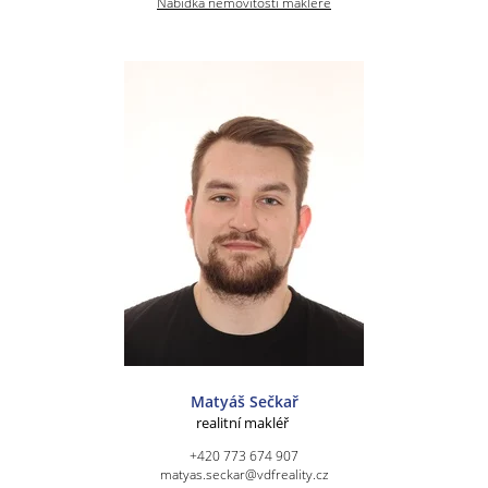
Nabídka nemovitostí makléře
Matyáš Sečkař
realitní makléř
+420 773 674 907
matyas.seckar@vdfreality.cz