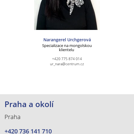
Narangerel Urchgerová
Specializace na mongolskou
klientelu
+420 775 874 014
ur_nara@centrum.cz
Praha a okolí
Praha
+420 736 141 710