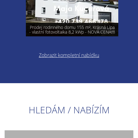
Prodej rodinného domu 155 m², Krásná Lípa
- vlastní fotovoltaika 8,2 kWp - NOVÁ CENA!!!!
Zobrazit kompletní nabídku
HLEDÁM / NABÍZÍM