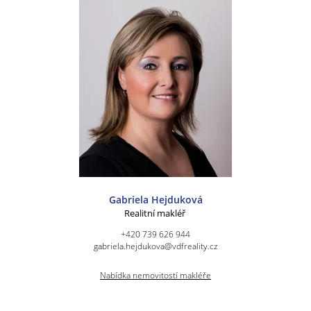
Gabriela Hejduková
Realitní makléř
+420 739 626 944
gabriela.hejdukova@vdfreality.cz
Nabídka nemovitostí makléře