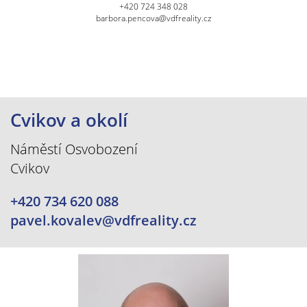
+420 724 348 028
barbora.pencova@vdfreality.cz
Cvikov a okolí
Náměstí Osvobození
Cvikov
+420 734 620 088
pavel.kovalev@vdfreality.cz