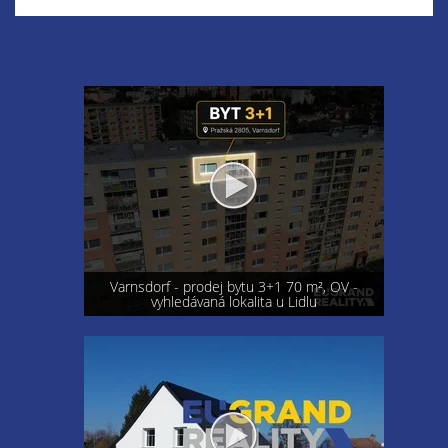
Varnsdorf - prodej bytu 3+1 70 m², OV -
vyhledávaná lokalita u Lidlu