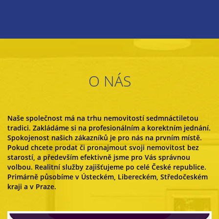
O NÁS
Naše společnost má na trhu nemovitostí sedmnáctiletou
tradici. Zakládáme si na profesionálním a korektním jednání.
Spokojenost našich zákazníků je pro nás na prvním místě.
Pokud chcete prodat či pronajmout svoji nemovitost bez
starostí, a především efektivně jsme pro Vás správnou
volbou. Realitní služby zajišťujeme po celé České republice.
Primárně působíme v Ústeckém, Libereckém, Středočeském
kraji a v Praze.