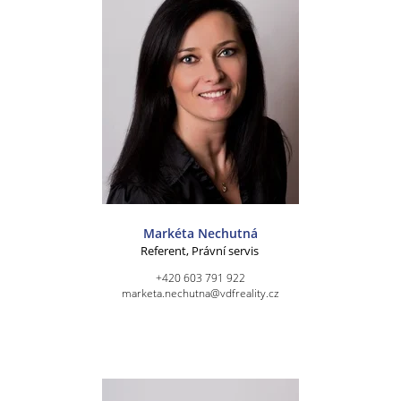
Markéta Nechutná
Referent, Právní servis
+420 603 791 922
marketa.nechutna@vdfreality.cz