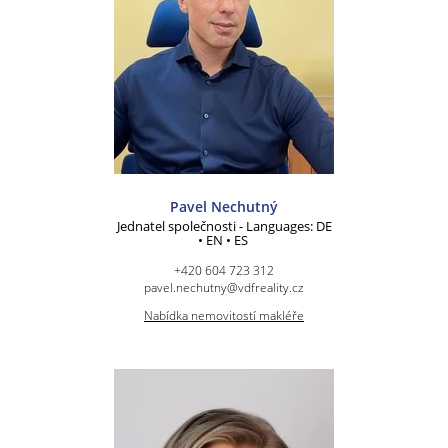
Pavel Nechutný
Jednatel společnosti - Languages: DE
• EN • ES
+420 604 723 312
pavel.nechutny@vdfreality.cz
Nabídka nemovitostí makléře