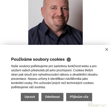
×
Pavel Kovalev
Používáme soubory cookies
ℹ
Realitní makléř
Naše soubory potřebujeme pro samotnou funkčnost webu a pro
+420 723 491 625
uložení vašich předvoleb při jeho procházení. Cookies třetích
pavel.kovalev@vdfreality.cz
stran pak slouží pro vyhodnocování výkonu a zkvalitnění obsahu
prezentace. Nejsou určeny k identifikaci návštěvníka jako
konkrétní osoby. Pro uchování jiných než technických cookies
potřebujeme váš souhlas.
Upravit
Odmítnout
Přijímám vše