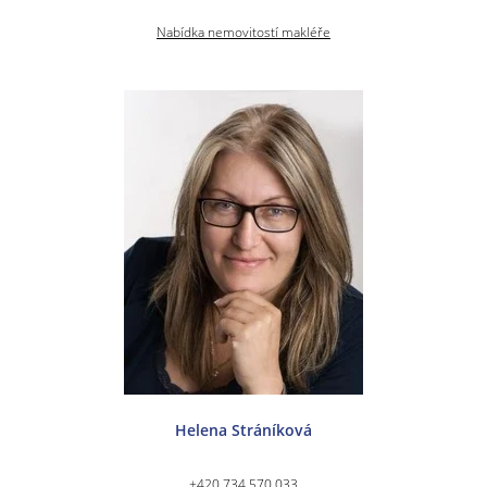
Nabídka nemovitostí makléře
Helena Stráníková
+420 734 570 033