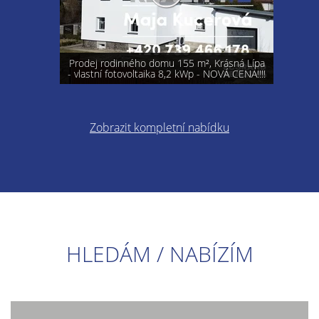
Prodej rodinného domu 155 m², Krásná Lípa
- vlastní fotovoltaika 8,2 kWp - NOVÁ CENA!!!!
Zobrazit kompletní nabídku
HLEDÁM / NABÍZÍM