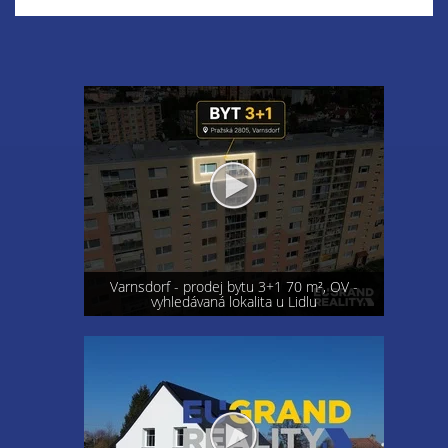
Varnsdorf - prodej bytu 3+1 70 m², OV -
vyhledávaná lokalita u Lidlu