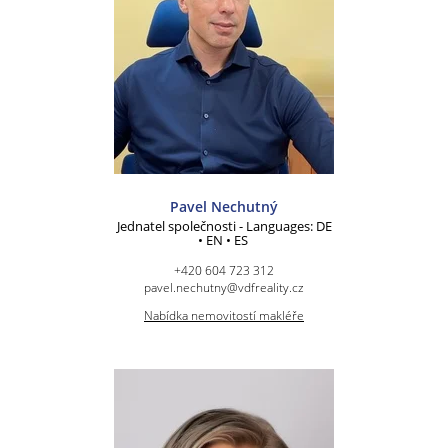
Pavel Nechutný
Jednatel společnosti - Languages: DE
• EN • ES
+420 604 723 312
pavel.nechutny@vdfreality.cz
Nabídka nemovitostí makléře