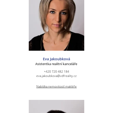
Eva Jakoubková
Asistentka realitní kanceláře
+420 720 482 184
eva.jakoubkova@vdfreality.cz
Nabídka nemovitostí makléře