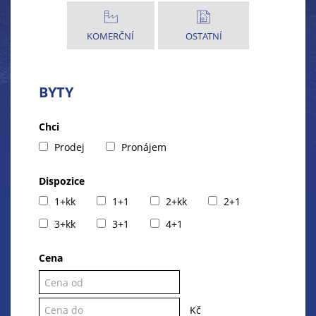
KOMERČNÍ
OSTATNÍ
BYTY
Chci
Prodej
Pronájem
Dispozice
1+kk
1+1
2+kk
2+1
3+kk
3+1
4+1
Cena
Kč