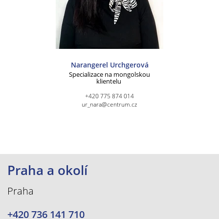
Narangerel Urchgerová
Specializace na mongolskou
klientelu
+420 775 874 014
ur_nara@centrum.cz
Praha a okolí
Praha
+420 736 141 710