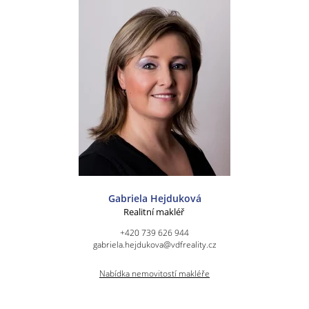
Gabriela Hejduková
Realitní makléř
+420 739 626 944
gabriela.hejdukova@vdfreality.cz
Nabídka nemovitostí makléře