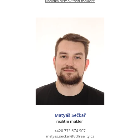
Nabídka nemovitostí makléře
Matyáš Sečkař
realitní makléř
+420 773 674 907
matyas.seckar@vdfreality.cz