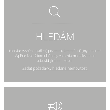
HLEDÁM
Hledáte vysněné bydlení, pozemek, komerční či jiný prostor?
Vyplňte krátký formulář a my Vám zdarma nalezneme
odpovídající nemovitost.
Zadat požadavky hledané nemovitosti