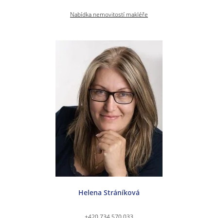
Nabídka nemovitostí makléře
Helena Stráníková
+420 734 570 033