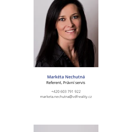
Markéta Nechutná
Referent, Právní servis
+420 603 791 922
marketa.nechutna@vdfreality.cz