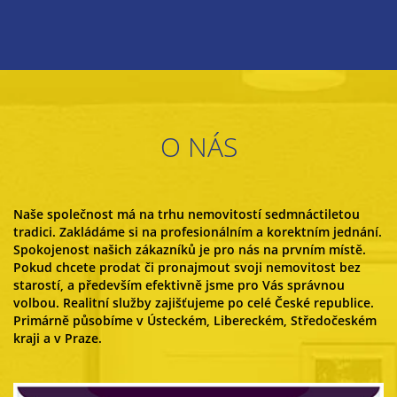
O NÁS
Naše společnost má na trhu nemovitostí sedmnáctiletou
tradici. Zakládáme si na profesionálním a korektním jednání.
Spokojenost našich zákazníků je pro nás na prvním místě.
Pokud chcete prodat či pronajmout svoji nemovitost bez
starostí, a především efektivně jsme pro Vás správnou
volbou. Realitní služby zajišťujeme po celé České republice.
Primárně působíme v Ústeckém, Libereckém, Středočeském
kraji a v Praze.