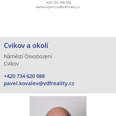
+420 724 348 028
barbora.pencova@vdfreality.cz
Cvikov a okolí
Náměstí Osvobození
Cvikov
+420 734 620 088
pavel.kovalev@vdfreality.cz