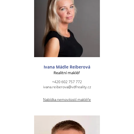
Ivana Mádle Reiberová
Realitní makléř
+420 602 757 772
ivana.reiberova@vdfreality.cz
Nabídka nemovitostí makléře