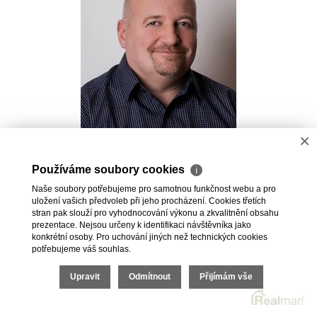
×
Pavel Kovalev
Používáme soubory cookies
ℹ
Realitní makléř
Naše soubory potřebujeme pro samotnou funkčnost webu a pro
+420 723 491 625
uložení vašich předvoleb při jeho procházení. Cookies třetích
pavel.kovalev@vdfreality.cz
stran pak slouží pro vyhodnocování výkonu a zkvalitnění obsahu
prezentace. Nejsou určeny k identifikaci návštěvníka jako
konkrétní osoby. Pro uchování jiných než technických cookies
potřebujeme váš souhlas.
Upravit
Odmítnout
Přijímám vše