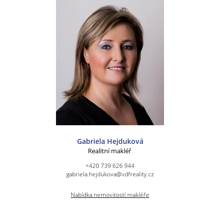
Gabriela Hejduková
Realitní makléř
+420 739 626 944
gabriela.hejdukova@vdfreality.cz
Nabídka nemovitostí makléře