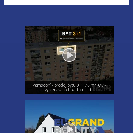
Varnsdorf - prodej bytu 3+1 70 m², OV -
vyhledávaná lokalita u Lidlu