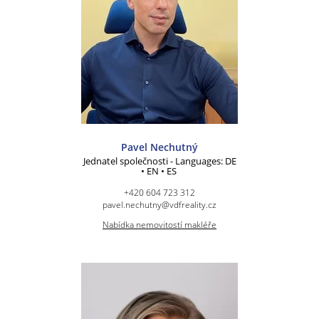
Pavel Nechutný
Jednatel společnosti - Languages: DE
• EN • ES
+420 604 723 312
pavel.nechutny@vdfreality.cz
Nabídka nemovitostí makléře