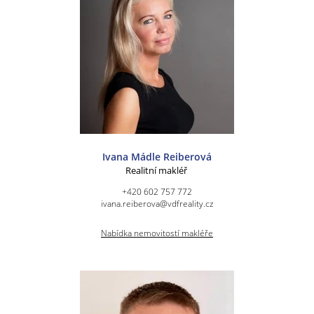
Ivana Mádle Reiberová
Realitní makléř
+420 602 757 772
ivana.reiberova@vdfreality.cz
Nabídka nemovitostí makléře