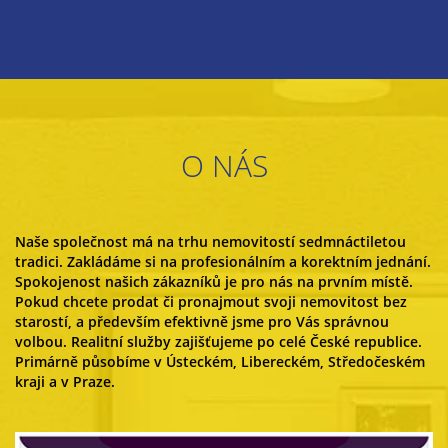
O NÁS
Naše společnost má na trhu nemovitostí sedmnáctiletou
tradici. Zakládáme si na profesionálním a korektním jednání.
Spokojenost našich zákazníků je pro nás na prvním místě.
Pokud chcete prodat či pronajmout svoji nemovitost bez
starostí, a především efektivně jsme pro Vás správnou
volbou. Realitní služby zajišťujeme po celé České republice.
Primárně působíme v Ústeckém, Libereckém, Středočeském
kraji a v Praze.