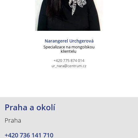
Narangerel Urchgerová
Specializace na mongolskou
klientelu
+420 775 874 014
ur_nara@centrum.cz
Praha a okolí
Praha
+420 736 141 710