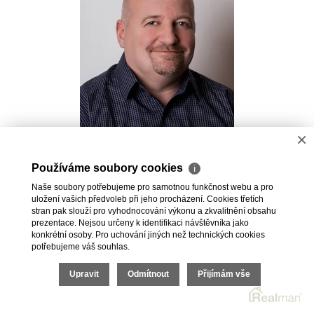
×
Pavel Kovalev
Používáme soubory cookies
ℹ
Realitní makléř
Naše soubory potřebujeme pro samotnou funkčnost webu a pro
+420 723 491 625
uložení vašich předvoleb při jeho procházení. Cookies třetích
pavel.kovalev@vdfreality.cz
stran pak slouží pro vyhodnocování výkonu a zkvalitnění obsahu
prezentace. Nejsou určeny k identifikaci návštěvníka jako
konkrétní osoby. Pro uchování jiných než technických cookies
potřebujeme váš souhlas.
Upravit
Odmítnout
Přijímám vše