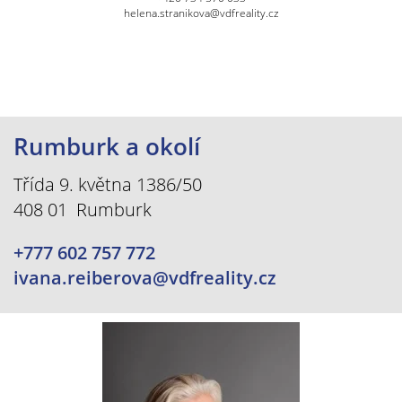
helena.stranikova@vdfreality.cz
Rumburk a okolí
Třída 9. května 1386/50
408 01 Rumburk
+777 602 757 772
ivana.reiberova@vdfreality.cz