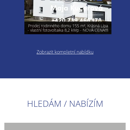
Prodej rodinného domu 155 m², Krásná Lípa
- vlastní fotovoltaika 8,2 kWp - NOVÁ CENA!!!!
Zobrazit kompletní nabídku
HLEDÁM / NABÍZÍM