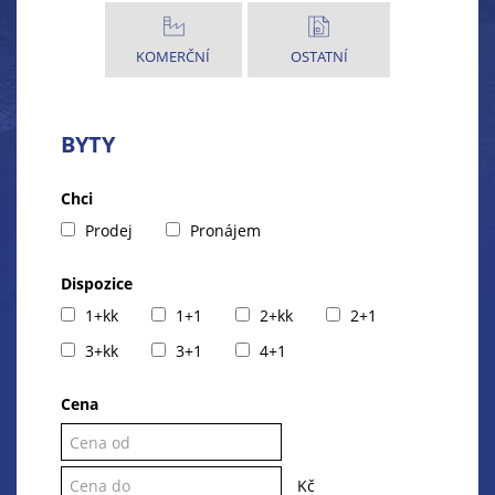
KOMERČNÍ
OSTATNÍ
BYTY
Chci
Prodej
Pronájem
Dispozice
1+kk
1+1
2+kk
2+1
3+kk
3+1
4+1
Cena
Kč