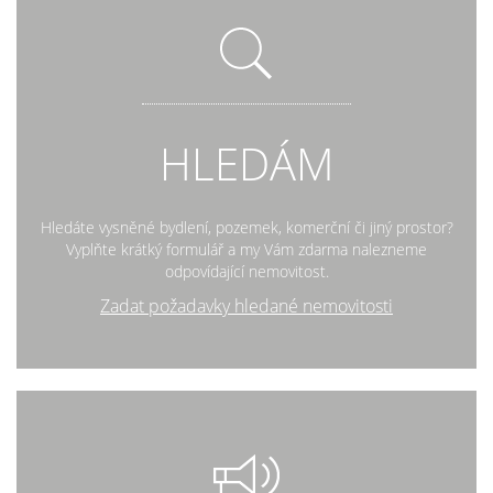
HLEDÁM
Hledáte vysněné bydlení, pozemek, komerční či jiný prostor?
Vyplňte krátký formulář a my Vám zdarma nalezneme
odpovídající nemovitost.
Zadat požadavky hledané nemovitosti