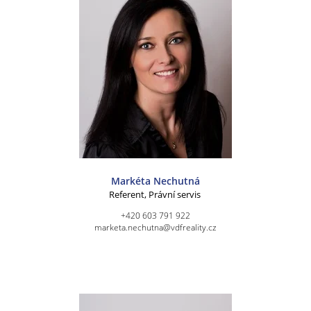
Markéta Nechutná
Referent, Právní servis
+420 603 791 922
marketa.nechutna@vdfreality.cz