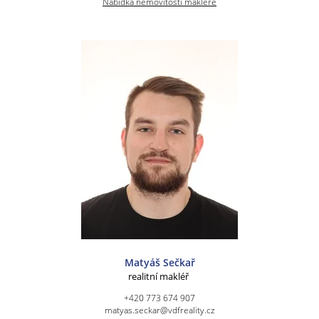
Nabídka nemovitostí makléře
Matyáš Sečkař
realitní makléř
+420 773 674 907
matyas.seckar@vdfreality.cz