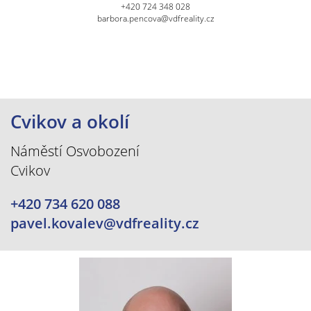
+420 724 348 028
barbora.pencova@vdfreality.cz
Cvikov a okolí
Náměstí Osvobození
Cvikov
+420 734 620 088
pavel.kovalev@vdfreality.cz