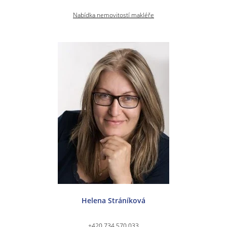
Nabídka nemovitostí makléře
Helena Stráníková
+420 734 570 033