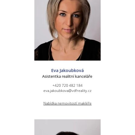
Eva Jakoubková
Asistentka realitní kanceláře
+420 720 482 184
eva.jakoubkova@vdfreality.cz
Nabídka nemovitostí makléře