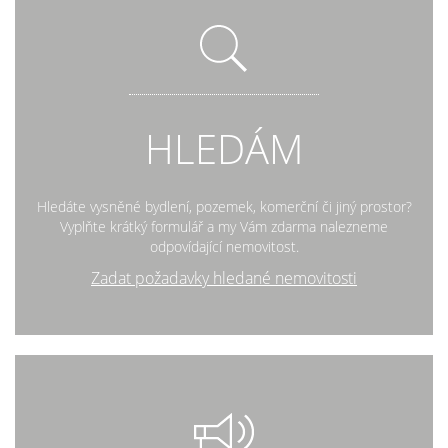
HLEDÁM
Hledáte vysněné bydlení, pozemek, komerční či jiný prostor?
Vyplňte krátký formulář a my Vám zdarma nalezneme
odpovídající nemovitost.
Zadat požadavky hledané nemovitosti