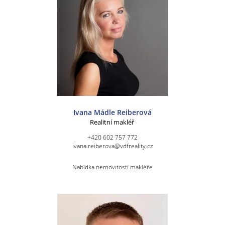
Ivana Mádle Reiberová
Realitní makléř
+420 602 757 772
ivana.reiberova@vdfreality.cz
Nabídka nemovitostí makléře