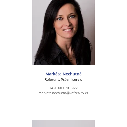
Markéta Nechutná
Referent, Právní servis
+420 603 791 922
marketa.nechutna@vdfreality.cz