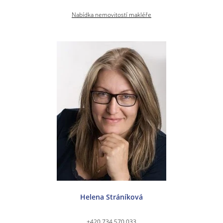
Nabídka nemovitostí makléře
Helena Stráníková
+420 734 570 033