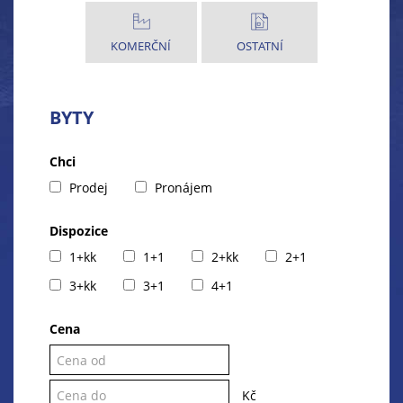
KOMERČNÍ
OSTATNÍ
BYTY
Chci
Prodej
Pronájem
Dispozice
1+kk
1+1
2+kk
2+1
3+kk
3+1
4+1
Cena
Kč