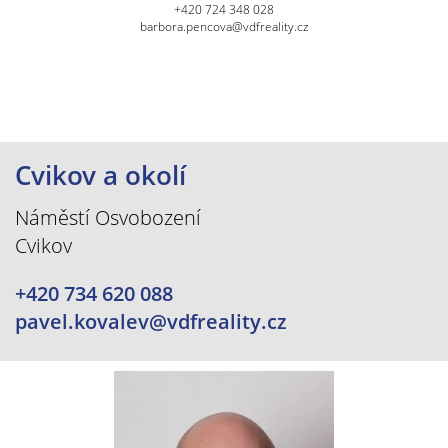
+420 724 348 028
barbora.pencova@vdfreality.cz
Cvikov a okolí
Náměstí Osvobození
Cvikov
+420 734 620 088
pavel.kovalev@vdfreality.cz