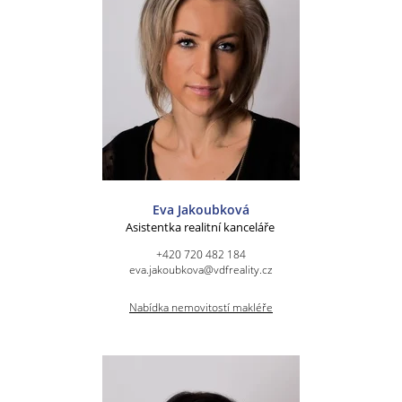
Eva Jakoubková
Asistentka realitní kanceláře
+420 720 482 184
eva.jakoubkova@vdfreality.cz
Nabídka nemovitostí makléře