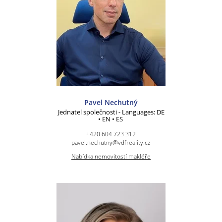
Pavel Nechutný
Jednatel společnosti - Languages: DE
• EN • ES
+420 604 723 312
pavel.nechutny@vdfreality.cz
Nabídka nemovitostí makléře