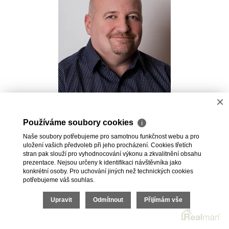
×
Pavel Kovalev
Používáme soubory cookies
ℹ
Realitní makléř
Naše soubory potřebujeme pro samotnou funkčnost webu a pro
+420 723 491 625
uložení vašich předvoleb při jeho procházení. Cookies třetích
pavel.kovalev@vdfreality.cz
stran pak slouží pro vyhodnocování výkonu a zkvalitnění obsahu
prezentace. Nejsou určeny k identifikaci návštěvníka jako
konkrétní osoby. Pro uchování jiných než technických cookies
potřebujeme váš souhlas.
Upravit
Odmítnout
Přijímám vše