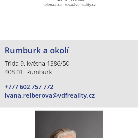
helena.stranikova@vdfreality.cz
Rumburk a okolí
Třída 9. května 1386/50
408 01 Rumburk
+777 602 757 772
ivana.reiberova@vdfreality.cz