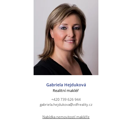
Gabriela Hejduková
Realitní makléř
+420 739 626 944
gabriela.hejdukova@vdfreality.cz
Nabídka nemovitostí makléře