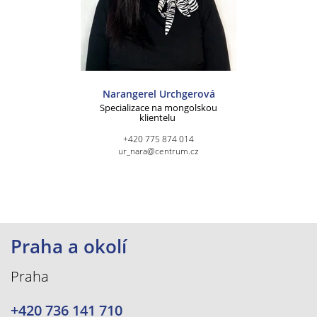
Narangerel Urchgerová
Specializace na mongolskou
klientelu
+420 775 874 014
ur_nara@centrum.cz
Praha a okolí
Praha
+420 736 141 710