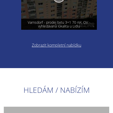
Varnsdorf - prodej bytu 3+1 70 m², OV -
vyhledávaná lokalita u Lidlu
Zobrazit kompletní nabídku
HLEDÁM / NABÍZÍM