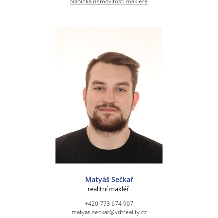
Nabídka nemovitostí makléře
Matyáš Sečkař
realitní makléř
+420 773 674 907
matyas.seckar@vdfreality.cz