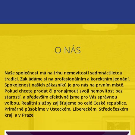
O NÁS
Naše společnost má na trhu nemovitostí sedmnáctiletou
tradici. Zakládáme si na profesionálním a korektním jednání.
Spokojenost našich zákazníků je pro nás na prvním místě.
Pokud chcete prodat či pronajmout svoji nemovitost bez
starostí, a především efektivně jsme pro Vás správnou
volbou. Realitní služby zajišťujeme po celé České republice.
Primárně působíme v Ústeckém, Libereckém, Středočeském
kraji a v Praze.