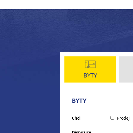
BYTY
BYTY
Chci
Prodej
Dispozice