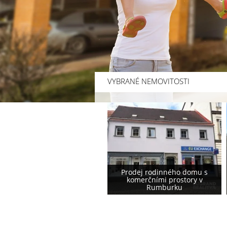
VYBRANÉ NEMOVITOSTI
Prodej rodinného domu s
Prodej rodinného domu
komerčními prostory v
podstávkového typu ve
Rumburku
Varnsdorfu