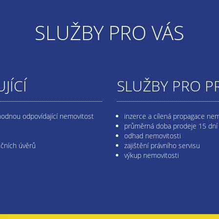
SLUŽBY PRO VÁS
JÍCÍ
SLUŽBY PRO P
hodnou odpovídající nemovitost
inzerce a cílená propagace nem
průměrná doba prodeje 15 dní
odhad nemovitosti
ečních úvěrů
zajištění právního servisu
výkup nemovitosti