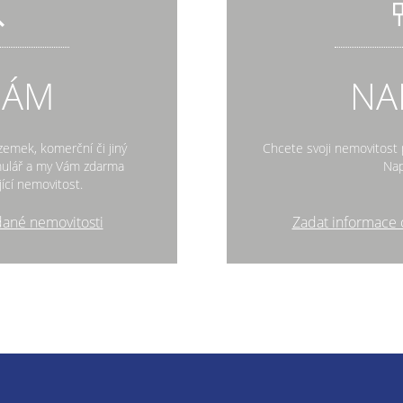
DÁM
NA
zemek, komerční či jiný
Chcete svoji nemovitost p
rmulář a my Vám zdarma
Nap
ící nemovitost.
dané nemovitosti
Zadat informace 