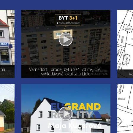
OV -
Exkluzi
Varnsdorf - prodej pozemku 800 m²