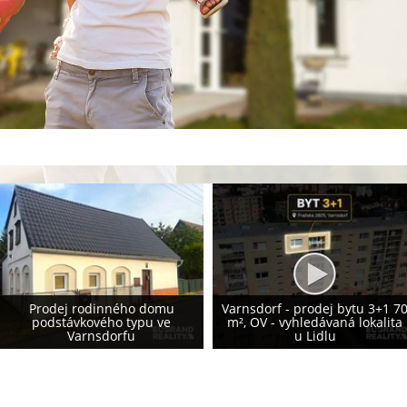
Prodej rodinného domu 155
Varnsdorf - prodej bytu 3+1 70
m², Krásná Lípa - vlastní
m², OV - vyhledávaná lokalita
fotovoltaika 8,2 kWp - NOVÁ
u Lidlu
CENA!!!!