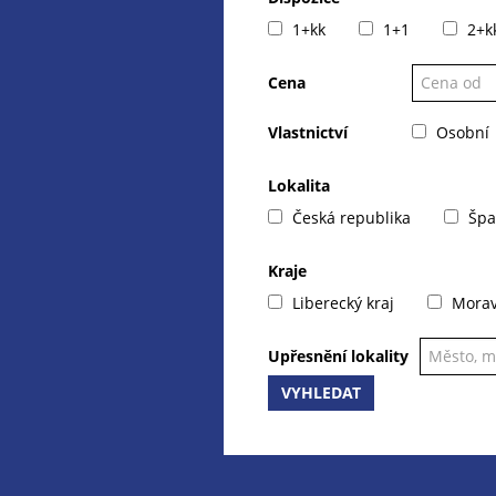
1+kk
1+1
2+k
Cena
Vlastnictví
Osobní
Lokalita
Česká republika
Špa
Kraje
Liberecký kraj
Moravs
Upřesnění lokality
VYHLEDAT