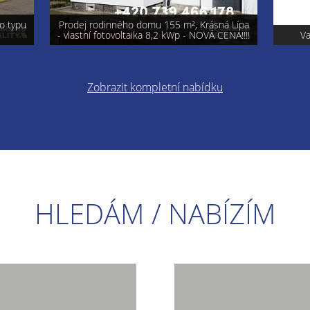
á Lípa
ENA!!!!
Varnsdorf - prodej pozemku 740 m²
Pro
Zobrazit kompletní nabídku
HLEDÁM / NABÍZÍM