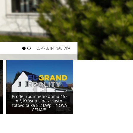
KOMPLETNÍ NABÍDKA
Varnsdorf - prodej pozemku
Varnsdorf - prodej poze
800 m²
740 m²