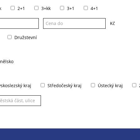
k
2+1
3+kk
3+1
4+1
Kč
Družstevní
nělsko
koslezský kraj
Středočeský kraj
Ústecký kraj
Z