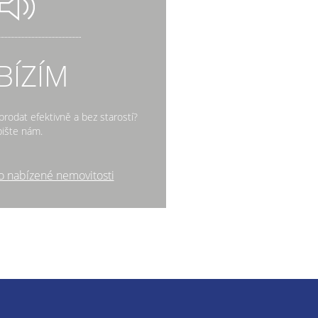
BÍZÍM
rodat efektivně a bez starostí?
ište nám.
o nabízené nemovitosti