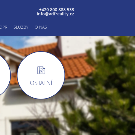
+420 800 888 533
info@vdfreality.cz
DPR
SLUŽBY
O NÁS
Y
OSTATNÍ