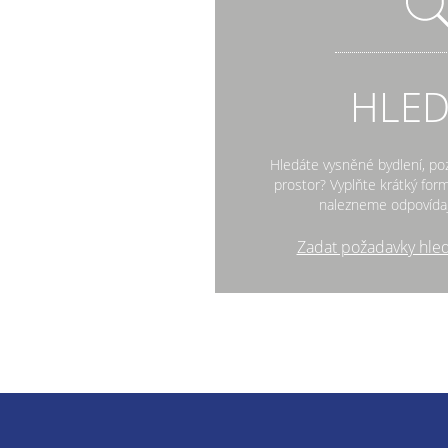
HLE
Hledáte vysněné bydlení, po
prostor? Vyplňte krátký fo
nalezneme odpovídaj
Zadat požadavky hle