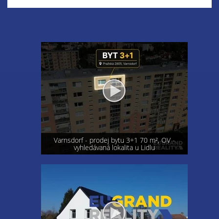
Varnsdorf - prodej bytu 3+1 70 m², OV -
vyhledávaná lokalita u Lidlu