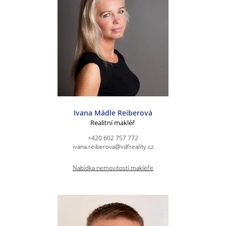
Ivana Mádle Reiberová
Realitní makléř
+420 602 757 772
ivana.reiberova@vdfreality.cz
Nabídka nemovitostí makléře