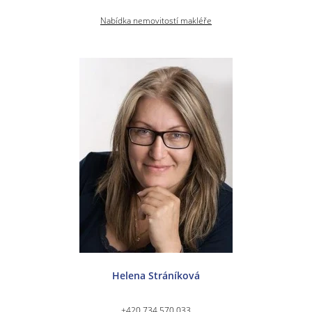
Nabídka nemovitostí makléře
Helena Stráníková
+420 734 570 033