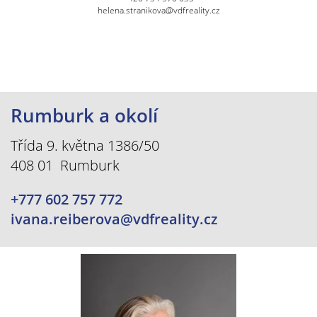
helena.stranikova@vdfreality.cz
Rumburk a okolí
Třída 9. května 1386/50
408 01 Rumburk
+777 602 757 772
ivana.reiberova@vdfreality.cz