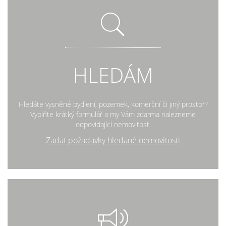
HLEDÁM
Hledáte vysněné bydlení, pozemek, komerční či jiný prostor?
Vyplňte krátký formulář a my Vám zdarma nalezneme
odpovídající nemovitost.
Zadat požadavky hledané nemovitosti