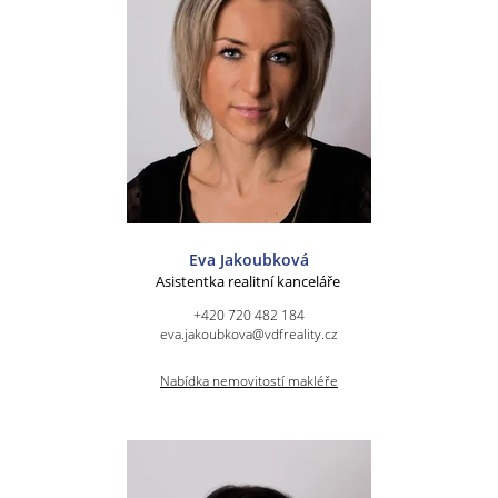
Eva Jakoubková
Asistentka realitní kanceláře
+420 720 482 184
eva.jakoubkova@vdfreality.cz
Nabídka nemovitostí makléře