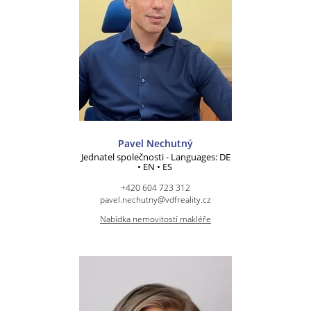
Pavel Nechutný
Jednatel společnosti - Languages: DE
• EN • ES
+420 604 723 312
pavel.nechutny@vdfreality.cz
Nabídka nemovitostí makléře