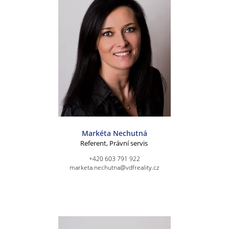
Markéta Nechutná
Referent, Právní servis
+420 603 791 922
marketa.nechutna@vdfreality.cz