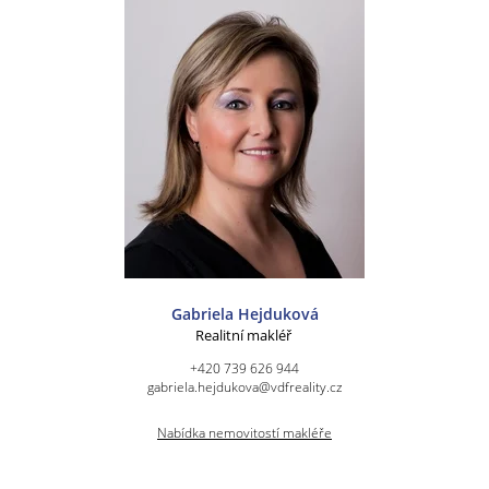
Gabriela Hejduková
Realitní makléř
+420 739 626 944
gabriela.hejdukova@vdfreality.cz
Nabídka nemovitostí makléře