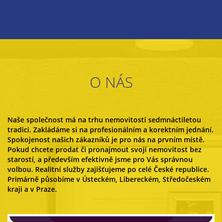
O NÁS
Naše společnost má na trhu nemovitostí sedmnáctiletou
tradici. Zakládáme si na profesionálním a korektním jednání.
Spokojenost našich zákazníků je pro nás na prvním místě.
Pokud chcete prodat či pronajmout svoji nemovitost bez
starostí, a především efektivně jsme pro Vás správnou
volbou. Realitní služby zajišťujeme po celé České republice.
Primárně působíme v Ústeckém, Libereckém, Středočeském
kraji a v Praze.