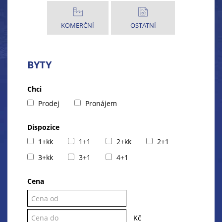
KOMERČNÍ
OSTATNÍ
BYTY
Chci
Prodej
Pronájem
Dispozice
1+kk
1+1
2+kk
2+1
3+kk
3+1
4+1
Cena
Kč