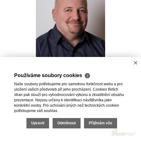
×
Pavel Kovalev
Používáme soubory cookies
ℹ
Realitní makléř
Naše soubory potřebujeme pro samotnou funkčnost webu a pro
+420 723 491 625
uložení vašich předvoleb při jeho procházení. Cookies třetích
pavel.kovalev@vdfreality.cz
stran pak slouží pro vyhodnocování výkonu a zkvalitnění obsahu
prezentace. Nejsou určeny k identifikaci návštěvníka jako
konkrétní osoby. Pro uchování jiných než technických cookies
potřebujeme váš souhlas.
Upravit
Odmítnout
Přijímám vše