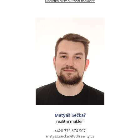
Nabídka nemovitostí makléře
Matyáš Sečkař
realitní makléř
+420 773 674 907
matyas.seckar@vdfreality.cz