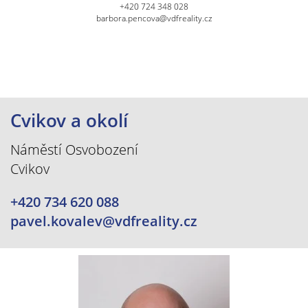
+420 724 348 028
barbora.pencova@vdfreality.cz
Cvikov a okolí
Náměstí Osvobození
Cvikov
+420 734 620 088
pavel.kovalev@vdfreality.cz