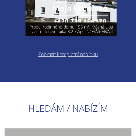
Prodej rodinného domu 155 m², Krásná Lípa
- vlastní fotovoltaika 8,2 kWp - NOVÁ CENA!!!!
Zobrazit kompletní nabídku
HLEDÁM / NABÍZÍM