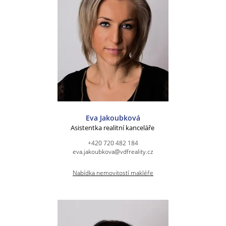
Eva Jakoubková
Asistentka realitní kanceláře
+420 720 482 184
eva.jakoubkova@vdfreality.cz
Nabídka nemovitostí makléře