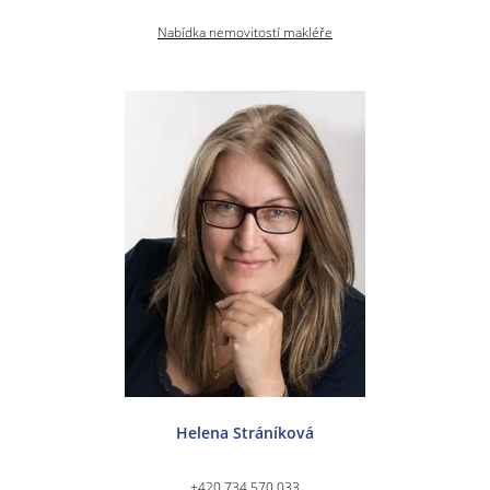
Nabídka nemovitostí makléře
Helena Stráníková
+420 734 570 033