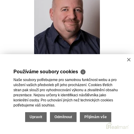
×
Pavel Kovalev
Používáme soubory cookies
ℹ
Realitní makléř
Naše soubory potřebujeme pro samotnou funkčnost webu a pro
+420 723 491 625
uložení vašich předvoleb při jeho procházení. Cookies třetích
pavel.kovalev@vdfreality.cz
stran pak slouží pro vyhodnocování výkonu a zkvalitnění obsahu
prezentace. Nejsou určeny k identifikaci návštěvníka jako
konkrétní osoby. Pro uchování jiných než technických cookies
potřebujeme váš souhlas.
Upravit
Odmítnout
Přijímám vše