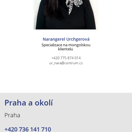
Narangerel Urchgerová
Specializace na mongolskou
klientelu
+420 775 874 014
ur_nara@centrum.cz
Praha a okolí
Praha
+420 736 141 710