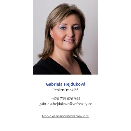
Gabriela Hejduková
Realitní makléř
+420 739 626 944
gabriela.hejdukova@vdfreality.cz
Nabídka nemovitostí makléře