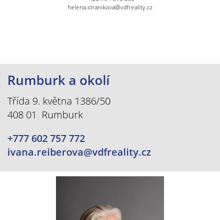
helena.stranikova@vdfreality.cz
Rumburk a okolí
Třída 9. května 1386/50
408 01 Rumburk
+777 602 757 772
ivana.reiberova@vdfreality.cz