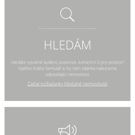
HLEDÁM
Hledáte vysněné bydlení, pozemek, komerční či jiný prostor?
Vyplňte krátký formulář a my Vám zdarma nalezneme
odpovídající nemovitost.
Zadat požadavky hledané nemovitosti