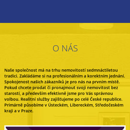
O NÁS
Naše společnost má na trhu nemovitostí sedmnáctiletou
tradici. Zakládáme si na profesionálním a korektním jednání.
Spokojenost našich zákazníků je pro nás na prvním místě.
Pokud chcete prodat či pronajmout svoji nemovitost bez
starostí, a především efektivně jsme pro Vás správnou
volbou. Realitní služby zajišťujeme po celé České republice.
Primárně působíme v Ústeckém, Libereckém, Středočeském
kraji a v Praze.