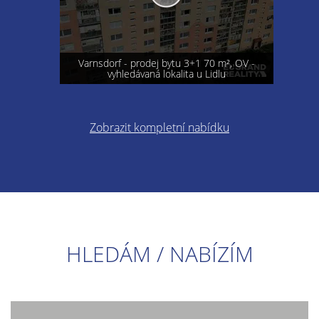
Varnsdorf - prodej bytu 3+1 70 m², OV -
vyhledávaná lokalita u Lidlu
Zobrazit kompletní nabídku
HLEDÁM / NABÍZÍM