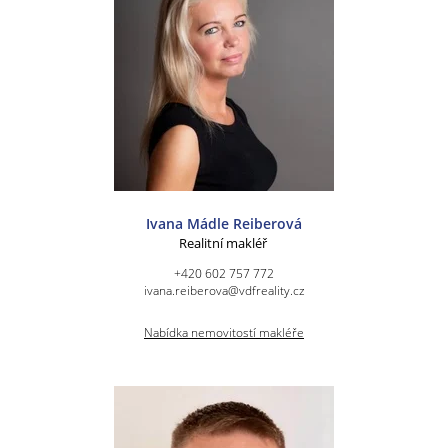
Ivana Mádle Reiberová
Realitní makléř
+420 602 757 772
ivana.reiberova@vdfreality.cz
Nabídka nemovitostí makléře