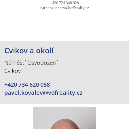
+420 724 348 028
barbora.pencova@vdfreality.cz
Cvikov a okolí
Náměstí Osvobození
Cvikov
+420 734 620 088
pavel.kovalev@vdfreality.cz