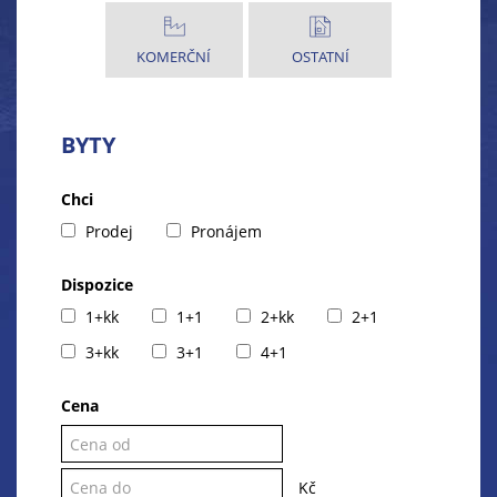
KOMERČNÍ
OSTATNÍ
BYTY
Chci
Prodej
Pronájem
Dispozice
1+kk
1+1
2+kk
2+1
3+kk
3+1
4+1
Cena
Kč