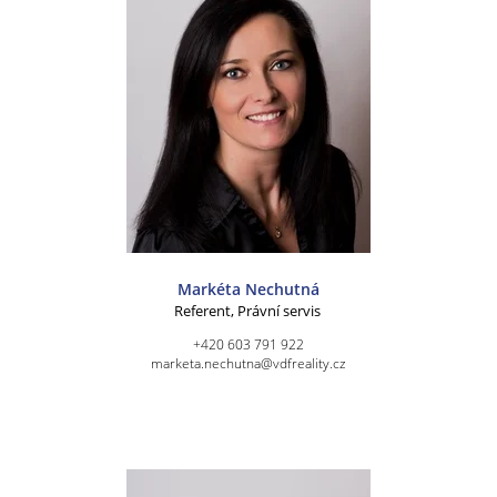
Markéta Nechutná
Referent, Právní servis
+420 603 791 922
marketa.nechutna@vdfreality.cz