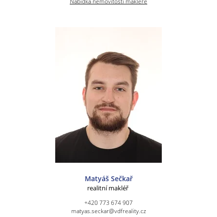
Nabídka nemovitostí makléře
Matyáš Sečkař
realitní makléř
+420 773 674 907
matyas.seckar@vdfreality.cz