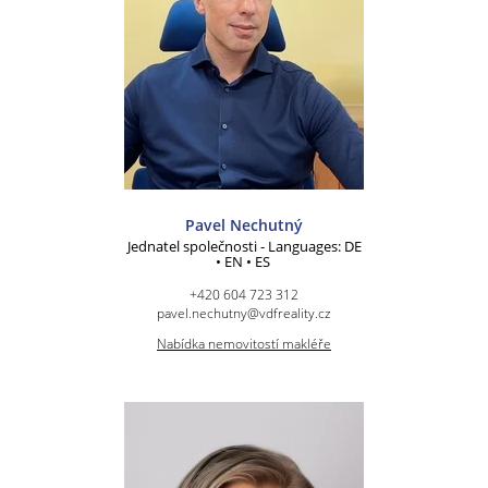
Pavel Nechutný
Jednatel společnosti - Languages: DE
• EN • ES
+420 604 723 312
pavel.nechutny@vdfreality.cz
Nabídka nemovitostí makléře