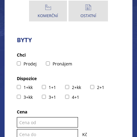
KOMERČNÍ
OSTATNÍ
BYTY
Chci
Prodej
Pronájem
Dispozice
1+kk
1+1
2+kk
2+1
3+kk
3+1
4+1
Cena
Kč