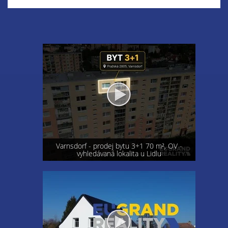
Varnsdorf - prodej bytu 3+1 70 m², OV -
vyhledávaná lokalita u Lidlu