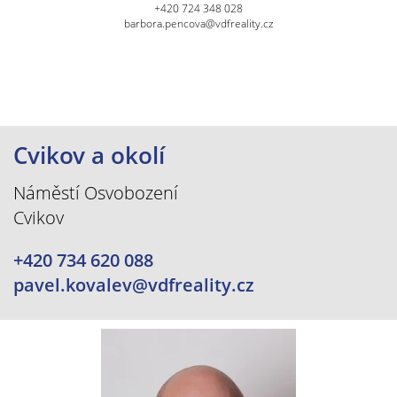
+420 724 348 028
barbora.pencova@vdfreality.cz
Cvikov a okolí
Náměstí Osvobození
Cvikov
+420 734 620 088
pavel.kovalev@vdfreality.cz