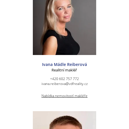
Ivana Mádle Reiberová
Realitní makléř
+420 602 757 772
ivana.reiberova@vdfreality.cz
Nabídka nemovitostí makléře