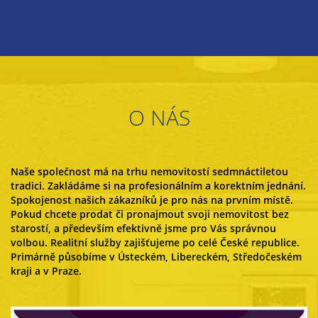
O NÁS
Naše společnost má na trhu nemovitostí sedmnáctiletou
tradici. Zakládáme si na profesionálním a korektním jednání.
Spokojenost našich zákazníků je pro nás na prvním místě.
Pokud chcete prodat či pronajmout svoji nemovitost bez
starostí, a především efektivně jsme pro Vás správnou
volbou. Realitní služby zajišťujeme po celé České republice.
Primárně působíme v Ústeckém, Libereckém, Středočeském
kraji a v Praze.