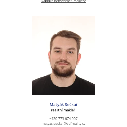
Nabídka nemovitostí makléře
Matyáš Sečkař
realitní makléř
+420 773 674 907
matyas.seckar@vdfreality.cz