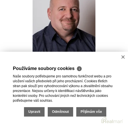
×
Pavel Kovalev
Používáme soubory cookies
ℹ
Realitní makléř
Naše soubory potřebujeme pro samotnou funkčnost webu a pro
+420 723 491 625
uložení vašich předvoleb při jeho procházení. Cookies třetích
pavel.kovalev@vdfreality.cz
stran pak slouží pro vyhodnocování výkonu a zkvalitnění obsahu
prezentace. Nejsou určeny k identifikaci návštěvníka jako
konkrétní osoby. Pro uchování jiných než technických cookies
potřebujeme váš souhlas.
Upravit
Odmítnout
Přijímám vše