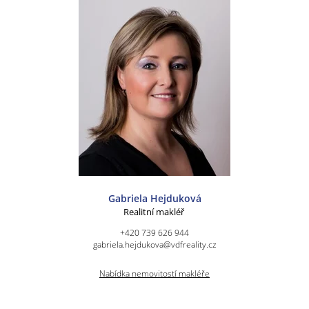
Gabriela Hejduková
Realitní makléř
+420 739 626 944
gabriela.hejdukova@vdfreality.cz
Nabídka nemovitostí makléře