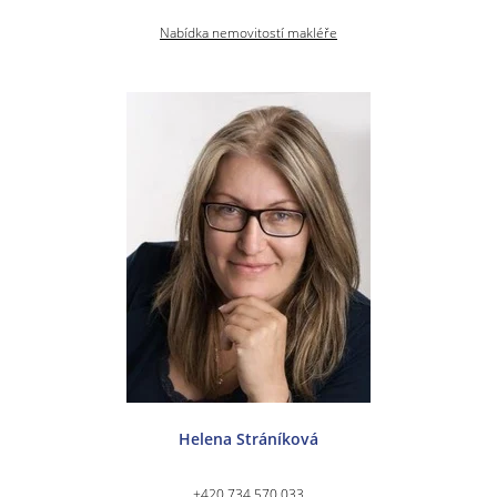
Nabídka nemovitostí makléře
Helena Stráníková
+420 734 570 033