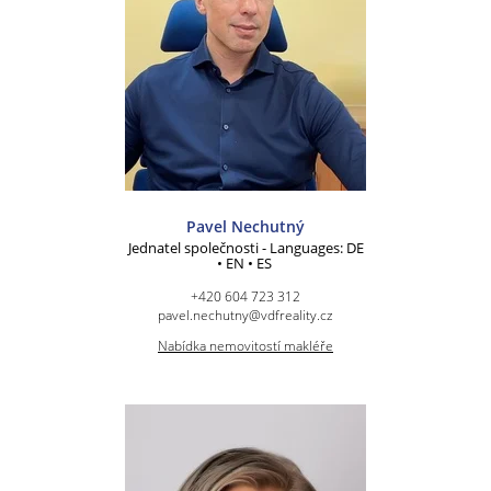
Pavel Nechutný
Jednatel společnosti - Languages: DE
• EN • ES
+420 604 723 312
pavel.nechutny@vdfreality.cz
Nabídka nemovitostí makléře