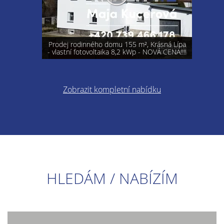
Prodej rodinného domu 155 m², Krásná Lípa
- vlastní fotovoltaika 8,2 kWp - NOVÁ CENA!!!!
Zobrazit kompletní nabídku
HLEDÁM / NABÍZÍM