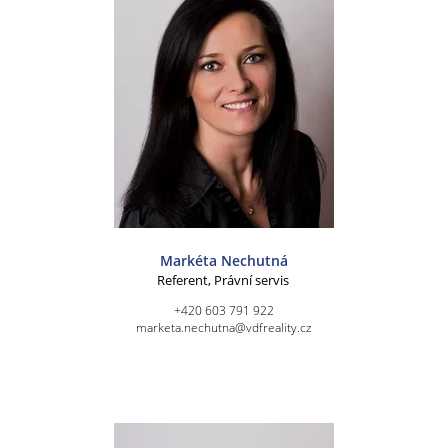
Markéta Nechutná
Referent, Právní servis
+420 603 791 922
marketa.nechutna@vdfreality.cz