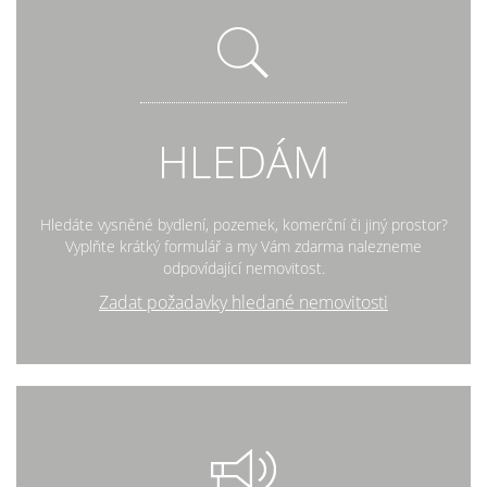
HLEDÁM
Hledáte vysněné bydlení, pozemek, komerční či jiný prostor?
Vyplňte krátký formulář a my Vám zdarma nalezneme
odpovídající nemovitost.
Zadat požadavky hledané nemovitosti