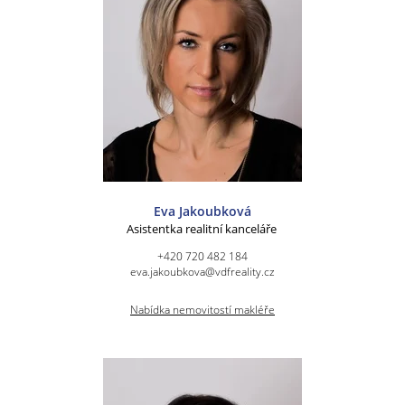
Eva Jakoubková
Asistentka realitní kanceláře
+420 720 482 184
eva.jakoubkova@vdfreality.cz
Nabídka nemovitostí makléře