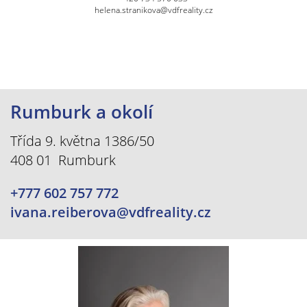
helena.stranikova@vdfreality.cz
Rumburk a okolí
Třída 9. května 1386/50
408 01 Rumburk
+777 602 757 772
ivana.reiberova@vdfreality.cz