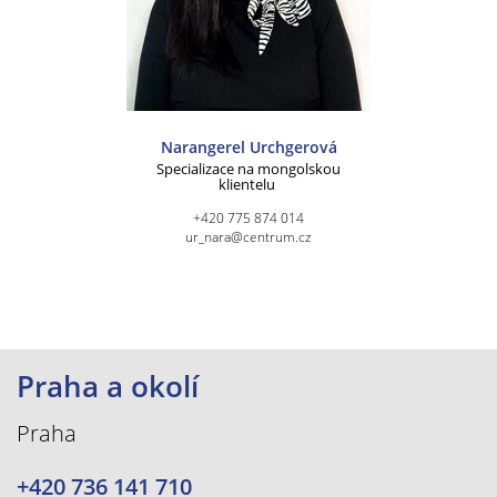
Narangerel Urchgerová
Specializace na mongolskou
klientelu
+420 775 874 014
ur_nara@centrum.cz
Praha a okolí
Praha
+420 736 141 710