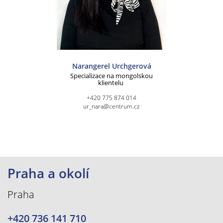
Narangerel Urchgerová
Specializace na mongolskou
klientelu
+420 775 874 014
ur_nara@centrum.cz
Praha a okolí
Praha
+420 736 141 710