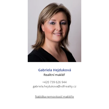
Gabriela Hejduková
Realitní makléř
+420 739 626 944
gabriela.hejdukova@vdfreality.cz
Nabídka nemovitostí makléře