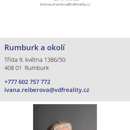
helena.stranikova@vdfreality.cz
Rumburk a okolí
Třída 9. května 1386/50
408 01 Rumburk
+777 602 757 772
ivana.reiberova@vdfreality.cz