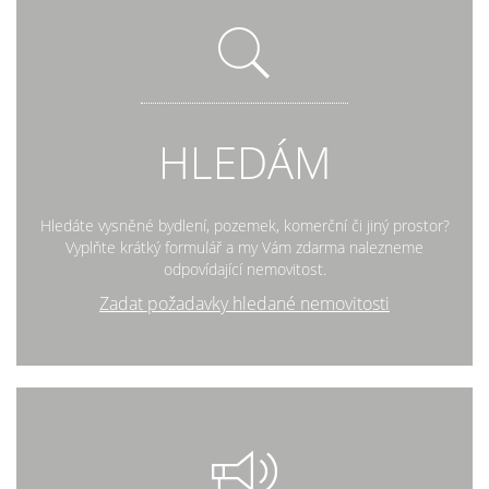
HLEDÁM
Hledáte vysněné bydlení, pozemek, komerční či jiný prostor?
Vyplňte krátký formulář a my Vám zdarma nalezneme
odpovídající nemovitost.
Zadat požadavky hledané nemovitosti