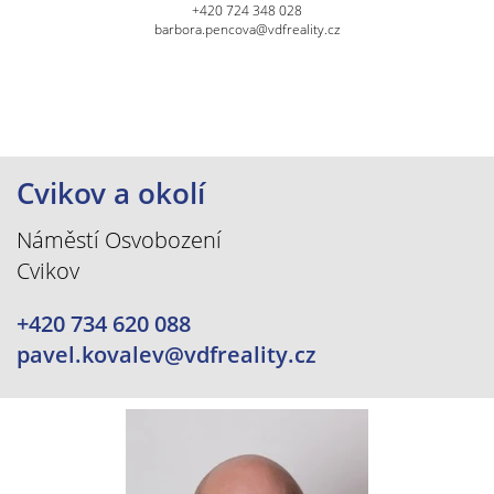
+420 724 348 028
barbora.pencova@vdfreality.cz
Cvikov a okolí
Náměstí Osvobození
Cvikov
+420 734 620 088
pavel.kovalev@vdfreality.cz