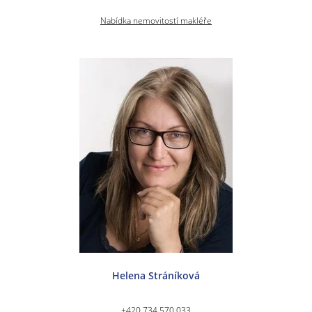
Nabídka nemovitostí makléře
Helena Stráníková
+420 734 570 033