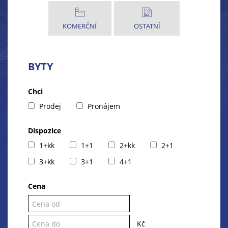
KOMERČNÍ
OSTATNÍ
BYTY
Chci
Prodej
Pronájem
Dispozice
1+kk
1+1
2+kk
2+1
3+kk
3+1
4+1
Cena
Kč