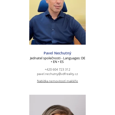
Pavel Nechutný
Jednatel společnosti - Languages: DE
• EN • ES
+420 604 723 312
pavel.nechutny@vdfreality.cz
Nabídka nemovitostí makléře