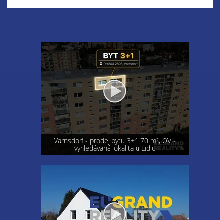
Varnsdorf - prodej bytu 3+1 70 m², OV -
vyhledávaná lokalita u Lidlu