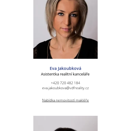
Eva Jakoubková
Asistentka realitní kanceláře
+420 720 482 184
eva.jakoubkova@vdfreality.cz
Nabídka nemovitostí makléře