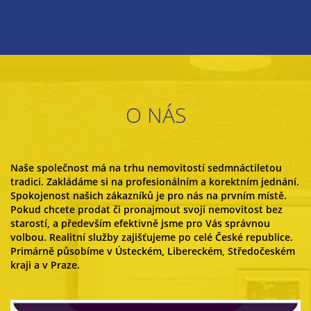
O NÁS
Naše společnost má na trhu nemovitostí sedmnáctiletou
tradici. Zakládáme si na profesionálním a korektním jednání.
Spokojenost našich zákazníků je pro nás na prvním místě.
Pokud chcete prodat či pronajmout svoji nemovitost bez
starostí, a především efektivně jsme pro Vás správnou
volbou. Realitní služby zajišťujeme po celé České republice.
Primárně působíme v Ústeckém, Libereckém, Středočeském
kraji a v Praze.