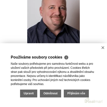
×
Pavel Kovalev
Používáme soubory cookies
ℹ
Realitní makléř
Naše soubory potřebujeme pro samotnou funkčnost webu a pro
+420 723 491 625
uložení vašich předvoleb při jeho procházení. Cookies třetích
pavel.kovalev@vdfreality.cz
stran pak slouží pro vyhodnocování výkonu a zkvalitnění obsahu
prezentace. Nejsou určeny k identifikaci návštěvníka jako
konkrétní osoby. Pro uchování jiných než technických cookies
potřebujeme váš souhlas.
Upravit
Odmítnout
Přijímám vše