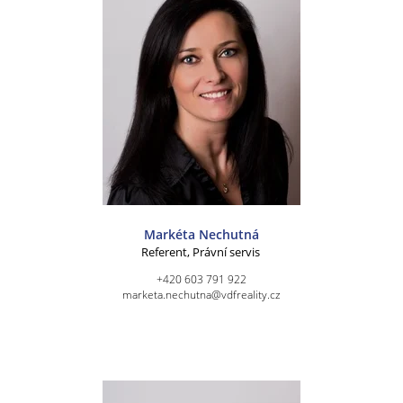
Markéta Nechutná
Referent, Právní servis
+420 603 791 922
marketa.nechutna@vdfreality.cz