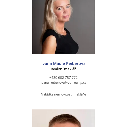
Ivana Mádle Reiberová
Realitní makléř
+420 602 757 772
ivana.reiberova@vdfreality.cz
Nabídka nemovitostí makléře