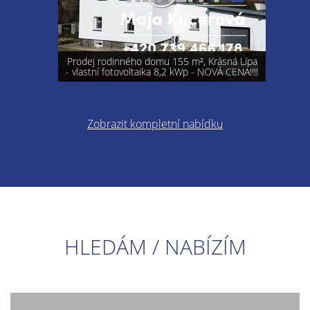
Prodej rodinného domu 155 m², Krásná Lípa
- vlastní fotovoltaika 8,2 kWp - NOVÁ CENA!!!!
Zobrazit kompletní nabídku
HLEDÁM / NABÍZÍM