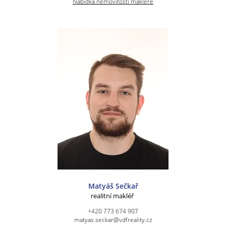
Nabídka nemovitostí makléře
Matyáš Sečkař
realitní makléř
+420 773 674 907
matyas.seckar@vdfreality.cz