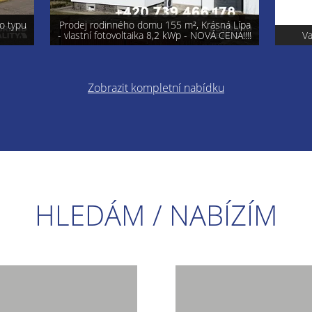
á Lípa
ENA!!!!
Varnsdorf - prodej pozemku 740 m²
Pro
Zobrazit kompletní nabídku
HLEDÁM / NABÍZÍM