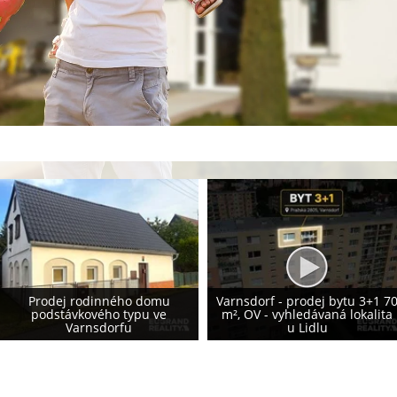
Prodej rodinného domu 155
Varnsdorf - prodej bytu 3+1 70
m², Krásná Lípa - vlastní
m², OV - vyhledávaná lokalita
fotovoltaika 8,2 kWp - NOVÁ
u Lidlu
CENA!!!!