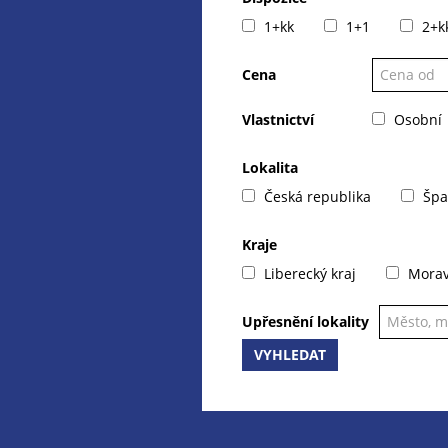
1+kk
1+1
2+k
Cena
Vlastnictví
Osobní
Lokalita
Česká republika
Špa
Kraje
Liberecký kraj
Moravs
Upřesnění lokality
VYHLEDAT