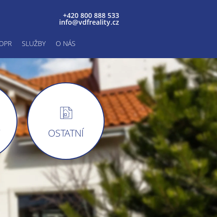
+420 800 888 533
info@vdfreality.cz
DPR
SLUŽBY
O NÁS
Y
OSTATNÍ