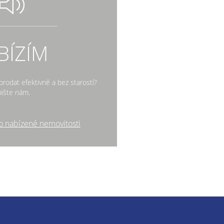
BÍZÍM
rodat efektivně a bez starostí?
ište nám.
o nabízené nemovitosti