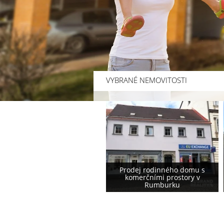
VYBRANÉ NEMOVITOSTI
Prodej rodinného domu s
Prodej rodinného domu
komerčními prostory v
podstávkového typu ve
Rumburku
Varnsdorfu