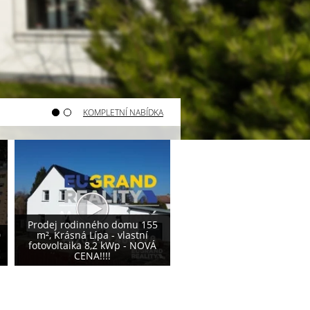
KOMPLETNÍ NABÍDKA
Varnsdorf - prodej pozemku
Varnsdorf - prodej poze
800 m²
740 m²