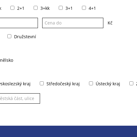
k
2+1
3+kk
3+1
4+1
Kč
Družstevní
nělsko
koslezský kraj
Středočeský kraj
Ústecký kraj
Z