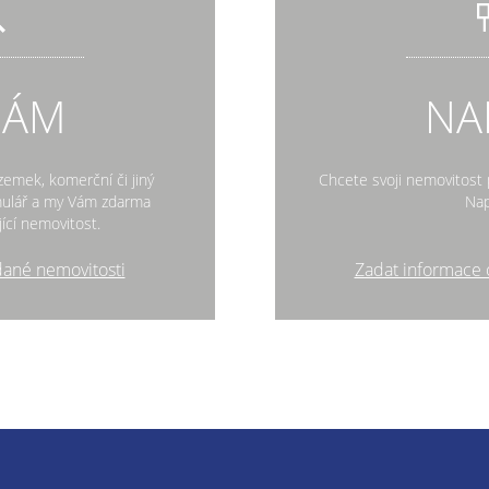
DÁM
NA
zemek, komerční či jiný
Chcete svoji nemovitost p
rmulář a my Vám zdarma
Nap
ící nemovitost.
dané nemovitosti
Zadat informace 