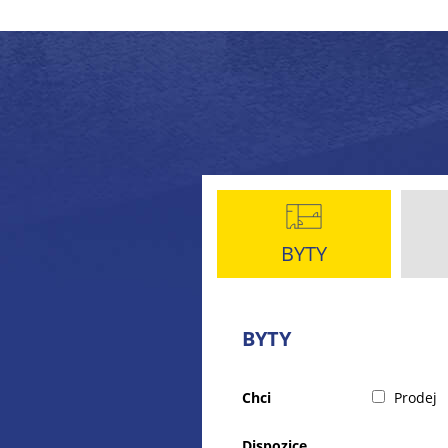
BYTY
BYTY
Chci
Prodej
Dispozice