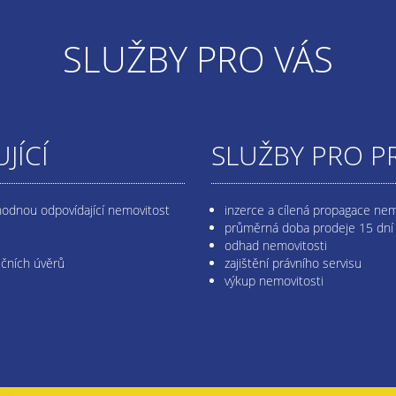
SLUŽBY PRO VÁS
JÍCÍ
SLUŽBY PRO P
hodnou odpovídající nemovitost
inzerce a cílená propagace nem
průměrná doba prodeje 15 dní
odhad nemovitosti
ečních úvěrů
zajištění právního servisu
výkup nemovitosti