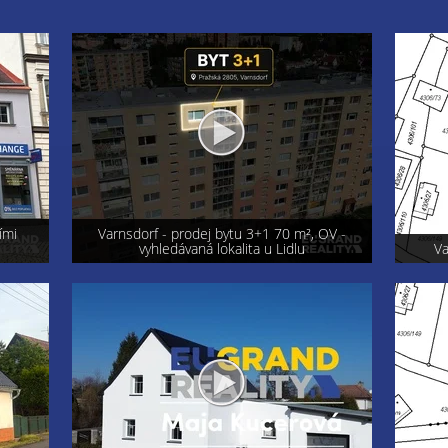
OV -
Exkluzi
Varnsdorf - prodej pozemku 800 m²