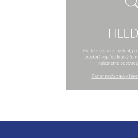
HLE
Hledáte vysněné bydlení, po
prostor? Vyplňte krátký fo
nalezneme odpovídaj
Zadat požadavky hle