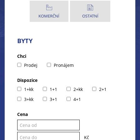
KOMERČNÍ
OSTATNÍ
BYTY
Chci
Prodej
Pronájem
Dispozice
1+kk
1+1
2+kk
2+1
3+kk
3+1
4+1
Cena
Kč