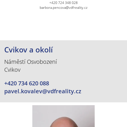
+420 724 348 028
barbora.pencova@vdfreality.cz
Cvikov a okolí
Náměstí Osvobození
Cvikov
+420 734 620 088
pavel.kovalev@vdfreality.cz