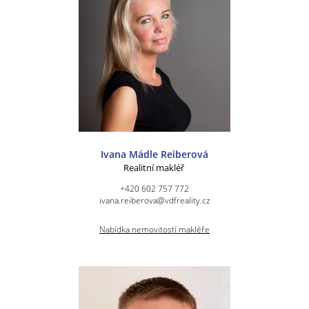
Ivana Mádle Reiberová
Realitní makléř
+420 602 757 772
ivana.reiberova@vdfreality.cz
Nabídka nemovitostí makléře