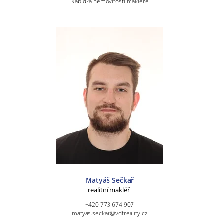
Nabídka nemovitostí makléře
Matyáš Sečkař
realitní makléř
+420 773 674 907
matyas.seckar@vdfreality.cz