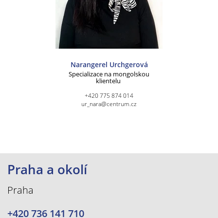
Narangerel Urchgerová
Specializace na mongolskou
klientelu
+420 775 874 014
ur_nara@centrum.cz
Praha a okolí
Praha
+420 736 141 710