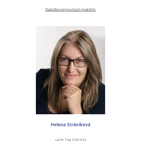
Nabídka nemovitostí makléře
Helena Stráníková
+420 734 570 033