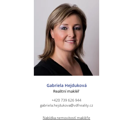
Gabriela Hejduková
Realitní makléř
+420 739 626 944
gabriela.hejdukova@vdfreality.cz
Nabídka nemovitostí makléře