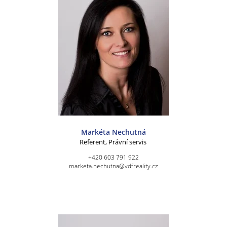
Markéta Nechutná
Referent, Právní servis
+420 603 791 922
marketa.nechutna@vdfreality.cz