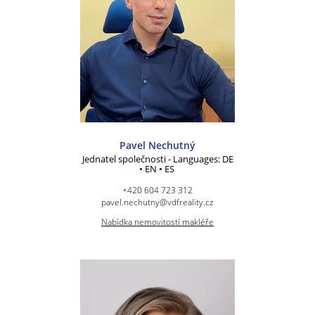
Pavel Nechutný
Jednatel společnosti - Languages: DE
• EN • ES
+420 604 723 312
pavel.nechutny@vdfreality.cz
Nabídka nemovitostí makléře