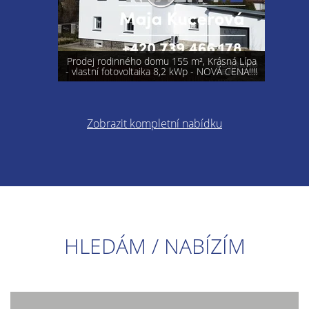
Prodej rodinného domu 155 m², Krásná Lípa
- vlastní fotovoltaika 8,2 kWp - NOVÁ CENA!!!!
Zobrazit kompletní nabídku
HLEDÁM / NABÍZÍM