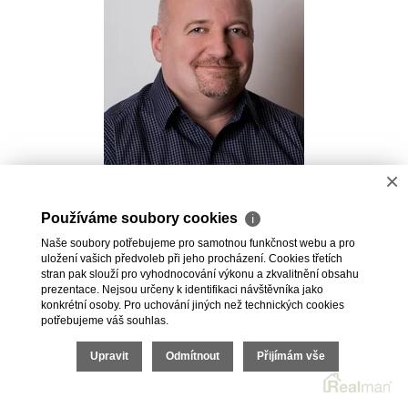
×
Pavel Kovalev
Používáme soubory cookies
ℹ
Realitní makléř
Naše soubory potřebujeme pro samotnou funkčnost webu a pro
+420 723 491 625
uložení vašich předvoleb při jeho procházení. Cookies třetích
pavel.kovalev@vdfreality.cz
stran pak slouží pro vyhodnocování výkonu a zkvalitnění obsahu
prezentace. Nejsou určeny k identifikaci návštěvníka jako
konkrétní osoby. Pro uchování jiných než technických cookies
potřebujeme váš souhlas.
Upravit
Odmítnout
Přijímám vše