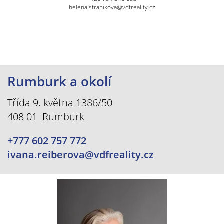
helena.stranikova@vdfreality.cz
Rumburk a okolí
Třída 9. května 1386/50
408 01 Rumburk
+777 602 757 772
ivana.reiberova@vdfreality.cz