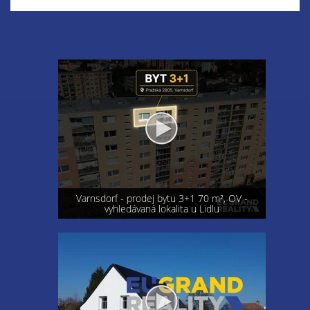
Varnsdorf - prodej bytu 3+1 70 m², OV -
vyhledávaná lokalita u Lidlu