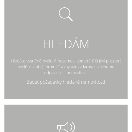
HLEDÁM
Hledáte vysněné bydlení, pozemek, komerční či jiný prostor?
Vyplňte krátký formulář a my Vám zdarma nalezneme
odpovídající nemovitost.
Zadat požadavky hledané nemovitosti