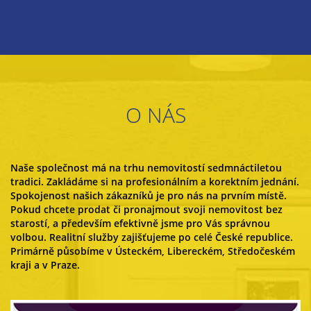
O NÁS
Naše společnost má na trhu nemovitostí sedmnáctiletou
tradici. Zakládáme si na profesionálním a korektním jednání.
Spokojenost našich zákazníků je pro nás na prvním místě.
Pokud chcete prodat či pronajmout svoji nemovitost bez
starostí, a především efektivně jsme pro Vás správnou
volbou. Realitní služby zajišťujeme po celé České republice.
Primárně působíme v Ústeckém, Libereckém, Středočeském
kraji a v Praze.