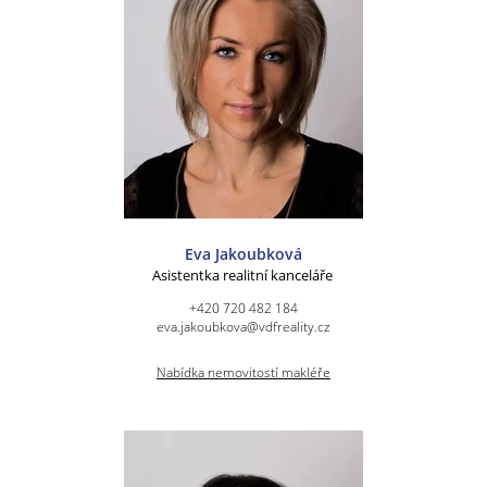
Eva Jakoubková
Asistentka realitní kanceláře
+420 720 482 184
eva.jakoubkova@vdfreality.cz
Nabídka nemovitostí makléře