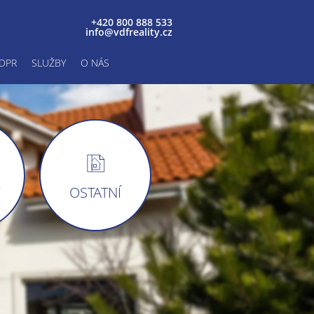
+420 800 888 533
info@vdfreality.cz
DPR
SLUŽBY
O NÁS
Y
OSTATNÍ