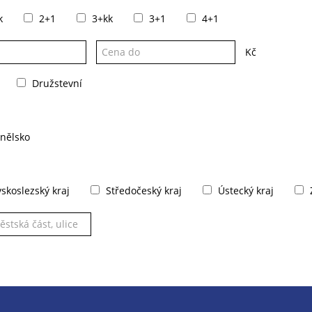
k
2+1
3+kk
3+1
4+1
Kč
Družstevní
nělsko
koslezský kraj
Středočeský kraj
Ústecký kraj
Z