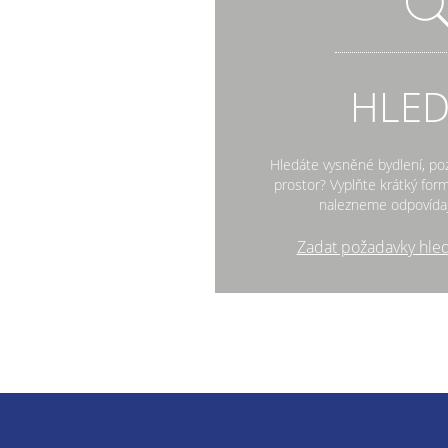
HLE
Hledáte vysněné bydlení, po
prostor? Vyplňte krátký fo
nalezneme odpovídaj
Zadat požadavky hle