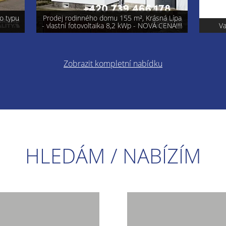
á Lípa
ENA!!!!
Varnsdorf - prodej pozemku 740 m²
Pro
Zobrazit kompletní nabídku
HLEDÁM / NABÍZÍM