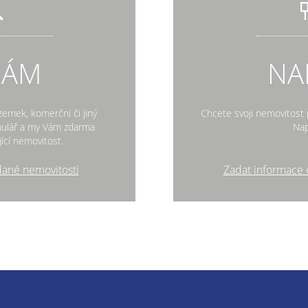
DÁM
NA
zemek, komerční či jiný
Chcete svoji nemovitost p
rmulář a my Vám zdarma
Nap
ící nemovitost.
dané nemovitosti
Zadat informace 