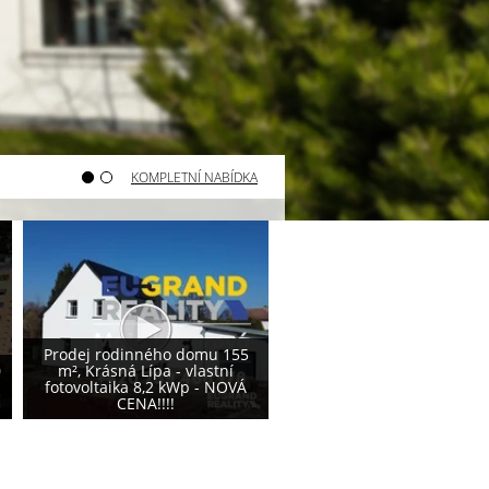
KOMPLETNÍ NABÍDKA
Varnsdorf - prodej pozemku
Varnsdorf - prodej poze
800 m²
740 m²