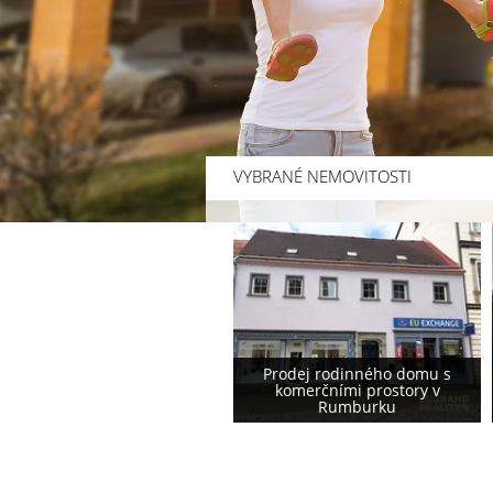
VYBRANÉ NEMOVITOSTI
Prodej rodinného domu s
Prodej rodinného domu
komerčními prostory v
podstávkového typu ve
Rumburku
Varnsdorfu