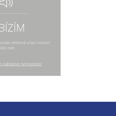
BÍZÍM
rodat efektivně a bez starostí?
ište nám.
o nabízené nemovitosti