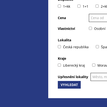
1+kk
1+1
2+k
Cena
Vlastnictví
Osobní
Lokalita
Česká republika
Špa
Kraje
Liberecký kraj
Moravs
Upřesnění lokality
VYHLEDAT