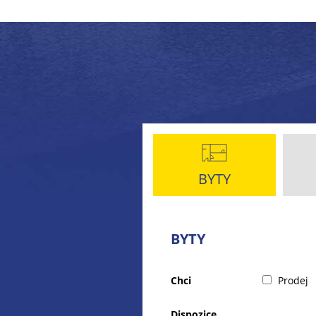
BYTY
BYTY
Chci
Prodej
Dispozice