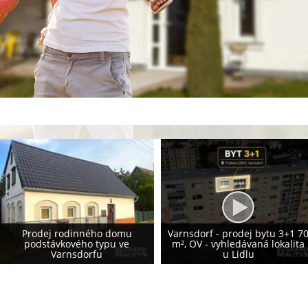
Prodej rodinného domu 155
Varnsdorf - prodej bytu 3+1 70
m², Krásná Lípa - vlastní
m², OV - vyhledávaná lokalita
fotovoltaika 8,2 kWp - NOVÁ
u Lidlu
CENA!!!!