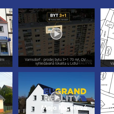
OV -
Exkluzi
Varnsdorf - prodej pozemku 800 m²