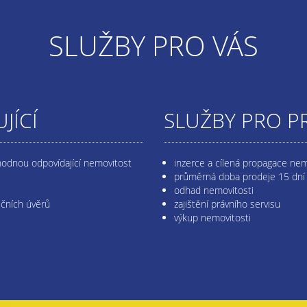
SLUŽBY PRO VÁS
JÍCÍ
SLUŽBY PRO P
hodnou odpovídající nemovitost
inzerce a cílená propagace nem
průměrná doba prodeje 15 dní
odhad nemovitosti
ečních úvěrů
zajištění právního servisu
výkup nemovitosti