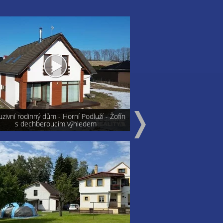
vní rodinný dům - Horní Podluží - Žofín
Varnsdorf - prodej bytu 
s dechberoucím výhledem
vlastnictv