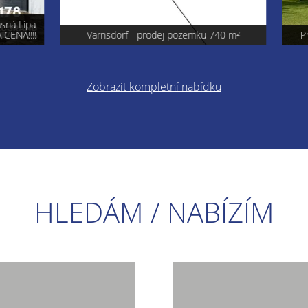
á Lípa
ENA!!!!
Varnsdorf - prodej pozemku 740 m²
Pro
Zobrazit kompletní nabídku
HLEDÁM / NABÍZÍM