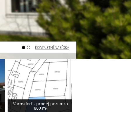
KOMPLETNÍ NABÍDKA
Varnsdorf - prodej pozemku
Varnsdorf - prodej poze
800 m²
740 m²