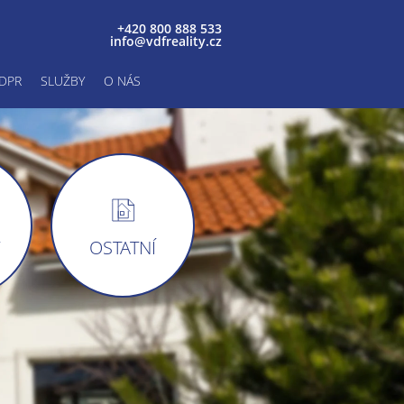
+420 800 888 533
info@vdfreality.cz
DPR
SLUŽBY
O NÁS
Y
OSTATNÍ