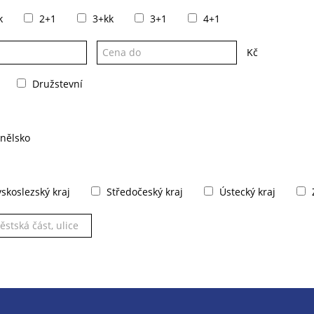
k
2+1
3+kk
3+1
4+1
Kč
Družstevní
nělsko
koslezský kraj
Středočeský kraj
Ústecký kraj
Z