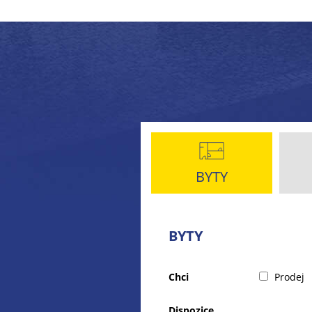
BYTY
BYTY
Chci
Prodej
Dispozice