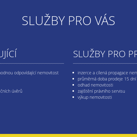
SLUŽBY PRO VÁS
JÍCÍ
SLUŽBY PRO P
hodnou odpovídající nemovitost
inzerce a cílená propagace nem
průměrná doba prodeje 15 dní
odhad nemovitosti
ečních úvěrů
zajištění právního servisu
výkup nemovitosti