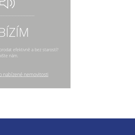
BÍZÍM
rodat efektivně a bez starostí?
ište nám.
o nabízené nemovitosti