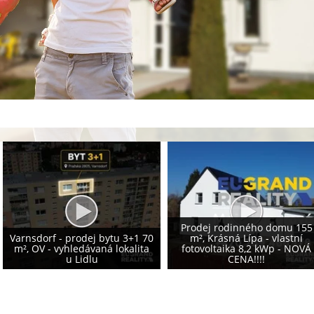
Prodej rodinného domu 155
Varnsdorf - prodej bytu 3+1 70
m², Krásná Lípa - vlastní
m², OV - vyhledávaná lokalita
fotovoltaika 8,2 kWp - NOVÁ
u Lidlu
CENA!!!!