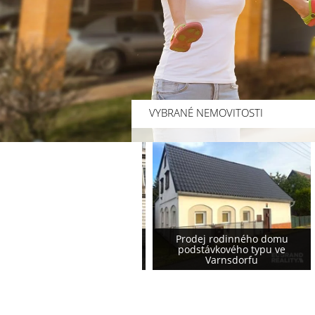
VYBRANÉ NEMOVITOSTI
Prodej rodinného domu s
Prodej rodinného domu
komerčními prostory v
podstávkového typu ve
Rumburku
Varnsdorfu