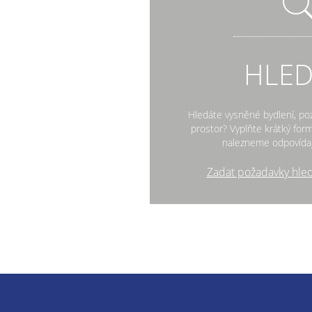
HLE
Hledáte vysněné bydlení, po
prostor? Vyplňte krátký fo
nalezneme odpovídaj
Zadat požadavky hle