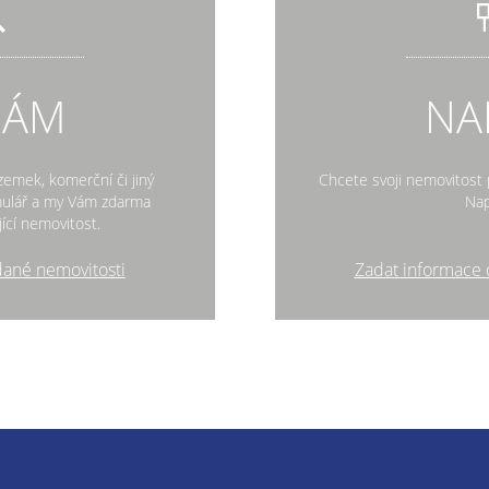
DÁM
NA
zemek, komerční či jiný
Chcete svoji nemovitost p
rmulář a my Vám zdarma
Nap
ící nemovitost.
dané nemovitosti
Zadat informace 