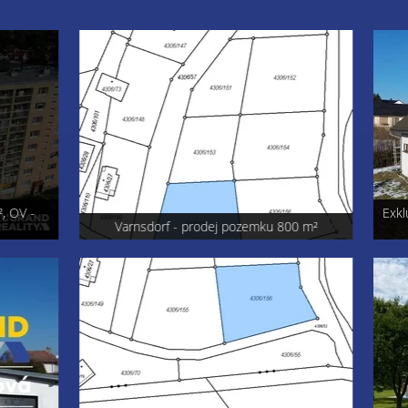
OV -
Exkluzi
Varnsdorf - prodej pozemku 800 m²