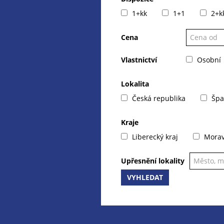
1+kk
1+1
2+k
Cena
Vlastnictví
Osobní
Lokalita
Česká republika
Špa
Kraje
Liberecký kraj
Moravs
Upřesnění lokality
VYHLEDAT