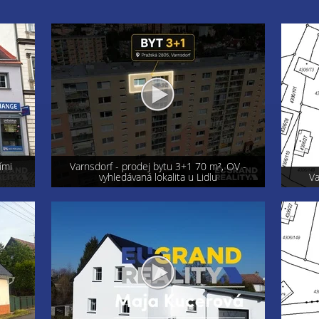
OV -
Exkluzi
Varnsdorf - prodej pozemku 800 m²