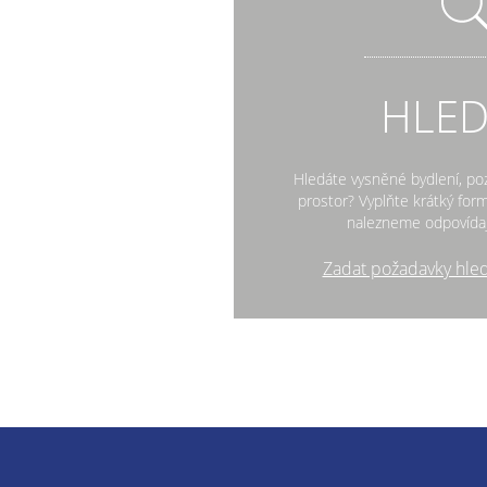
HLE
Hledáte vysněné bydlení, po
prostor? Vyplňte krátký fo
nalezneme odpovídaj
Zadat požadavky hle