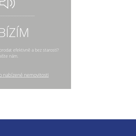
BÍZÍM
rodat efektivně a bez starostí?
ište nám.
o nabízené nemovitosti