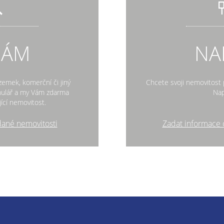
DÁM
NA
zemek, komerční či jiný
Chcete svoji nemovitost p
rmulář a my Vám zdarma
Nap
ící nemovitost.
dané nemovitosti
Zadat informace 