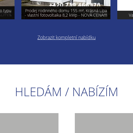
á Lípa
ENA!!!!
Varnsdorf - prodej pozemku 740 m²
Pro
Zobrazit kompletní nabídku
HLEDÁM / NABÍZÍM