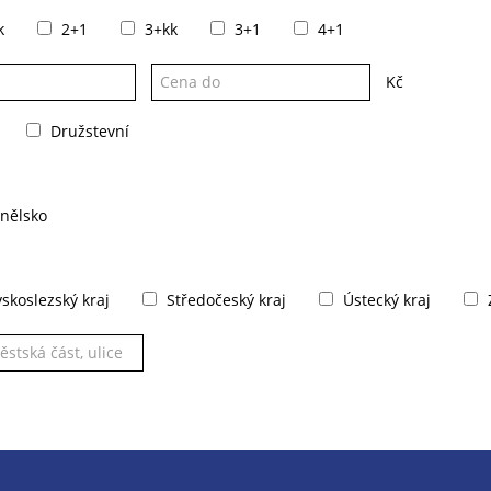
k
2+1
3+kk
3+1
4+1
Kč
Družstevní
nělsko
koslezský kraj
Středočeský kraj
Ústecký kraj
Z