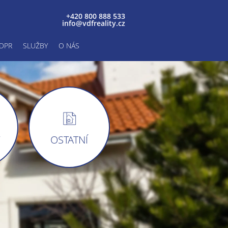
+420 800 888 533
info@vdfreality.cz
DPR
SLUŽBY
O NÁS
Y
OSTATNÍ