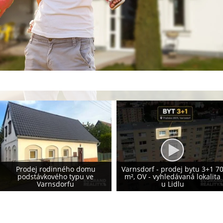
Prodej rodinného domu 155
Varnsdorf - prodej bytu 3+1 70
m², Krásná Lípa - vlastní
m², OV - vyhledávaná lokalita
fotovoltaika 8,2 kWp - NOVÁ
u Lidlu
CENA!!!!