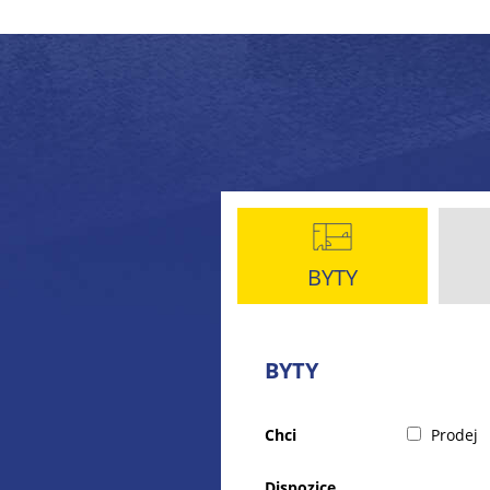
BYTY
BYTY
Chci
Prodej
Dispozice