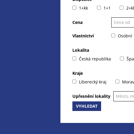
1+kk
1+1
2+k
Cena
Vlastnictví
Osobní
Lokalita
Česká republika
Špa
Kraje
Liberecký kraj
Moravs
Upřesnění lokality
VYHLEDAT