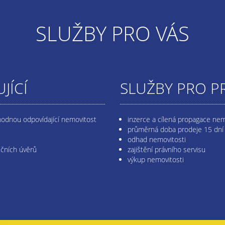
SLUŽBY PRO VÁS
JÍCÍ
SLUŽBY PRO P
hodnou odpovídající nemovitost
inzerce a cílená propagace nem
průměrná doba prodeje 15 dní
odhad nemovitosti
ečních úvěrů
zajištění právního servisu
výkup nemovitosti