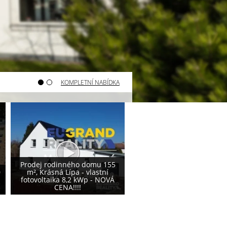
KOMPLETNÍ NABÍDKA
Varnsdorf - prodej pozemku
Varnsdorf - prodej poze
800 m²
740 m²