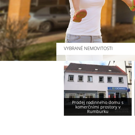
VYBRANÉ NEMOVITOSTI
Prodej rodinného domu s
Prodej rodinného domu
komerčními prostory v
podstávkového typu ve
Rumburku
Varnsdorfu