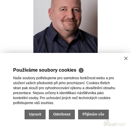
×
Pavel Kovalev
Používáme soubory cookies
ℹ
Realitní makléř
Naše soubory potřebujeme pro samotnou funkčnost webu a pro
+420 723 491 625
uložení vašich předvoleb při jeho procházení. Cookies třetích
pavel.kovalev@vdfreality.cz
stran pak slouží pro vyhodnocování výkonu a zkvalitnění obsahu
prezentace. Nejsou určeny k identifikaci návštěvníka jako
konkrétní osoby. Pro uchování jiných než technických cookies
potřebujeme váš souhlas.
Upravit
Odmítnout
Přijímám vše