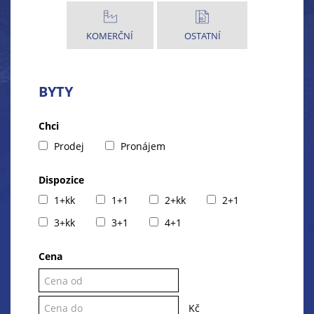
KOMERČNÍ
OSTATNÍ
BYTY
Chci
Prodej
Pronájem
Dispozice
1+kk
1+1
2+kk
2+1
3+kk
3+1
4+1
Cena
Kč