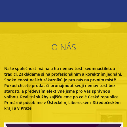
O NÁS
Naše společnost má na trhu nemovitostí sedmnáctiletou
tradici. Zakládáme si na profesionálním a korektním jednání.
Spokojenost našich zákazníků je pro nás na prvním místě.
Pokud chcete prodat či pronajmout svoji nemovitost bez
starostí, a především efektivně jsme pro Vás správnou
volbou. Realitní služby zajišťujeme po celé České republice.
Primárně působíme v Ústeckém, Libereckém, Středočeském
kraji a v Praze.