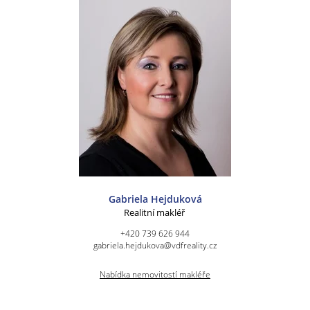
Gabriela Hejduková
Realitní makléř
+420 739 626 944
gabriela.hejdukova@vdfreality.cz
Nabídka nemovitostí makléře