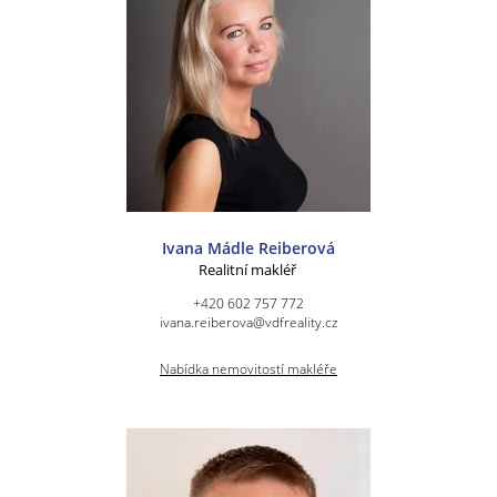
Ivana Mádle Reiberová
Realitní makléř
+420 602 757 772
ivana.reiberova@vdfreality.cz
Nabídka nemovitostí makléře