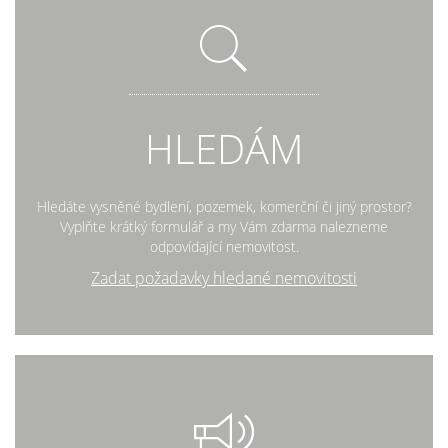
HLEDÁM
Hledáte vysněné bydlení, pozemek, komerční či jiný prostor?
Vyplňte krátký formulář a my Vám zdarma nalezneme
odpovídající nemovitost.
Zadat požadavky hledané nemovitosti