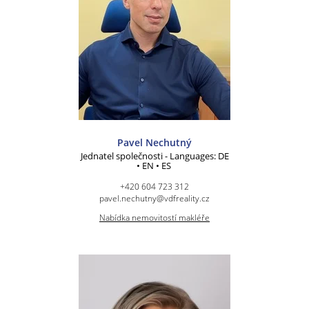
Pavel Nechutný
Jednatel společnosti - Languages: DE
• EN • ES
+420 604 723 312
pavel.nechutny@vdfreality.cz
Nabídka nemovitostí makléře