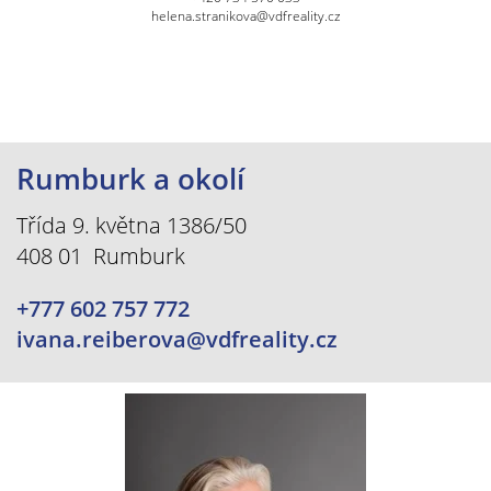
helena.stranikova@vdfreality.cz
Rumburk a okolí
Třída 9. května 1386/50
408 01 Rumburk
+777 602 757 772
ivana.reiberova@vdfreality.cz