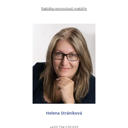
Nabídka nemovitostí makléře
Helena Stráníková
+420 734 570 033