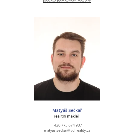
Nabídka nemovitostí makléře
Matyáš Sečkař
realitní makléř
+420 773 674 907
matyas.seckar@vdfreality.cz