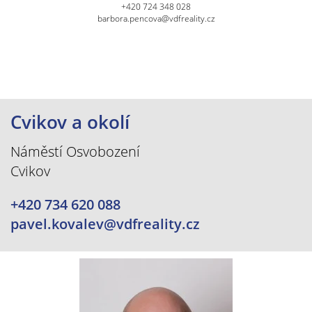
+420 724 348 028
barbora.pencova@vdfreality.cz
Cvikov a okolí
Náměstí Osvobození
Cvikov
+420 734 620 088
pavel.kovalev@vdfreality.cz