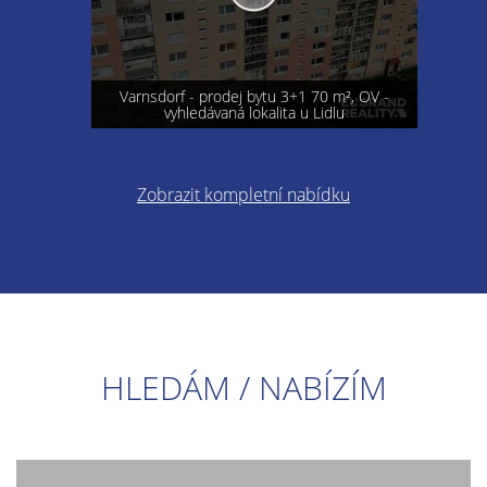
Varnsdorf - prodej bytu 3+1 70 m², OV -
vyhledávaná lokalita u Lidlu
Zobrazit kompletní nabídku
HLEDÁM / NABÍZÍM