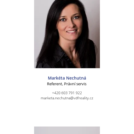
Markéta Nechutná
Referent, Právní servis
+420 603 791 922
marketa.nechutna@vdfreality.cz