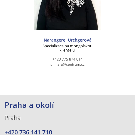
Narangerel Urchgerová
Specializace na mongolskou
klientelu
+420 775 874 014
ur_nara@centrum.cz
Praha a okolí
Praha
+420 736 141 710