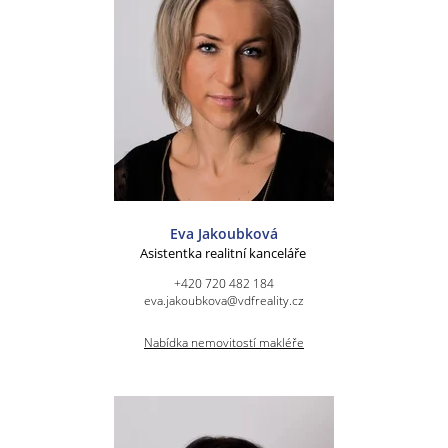
Eva Jakoubková
Asistentka realitní kanceláře
+420 720 482 184
eva.jakoubkova@vdfreality.cz
Nabídka nemovitostí makléře