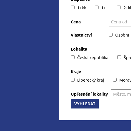
1+kk
1+1
2+k
Cena
Vlastnictví
Osobní
Lokalita
Česká republika
Špa
Kraje
Liberecký kraj
Moravs
Upřesnění lokality
VYHLEDAT