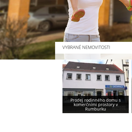
VYBRANÉ NEMOVITOSTI
Prodej rodinného domu s
Prodej rodinného domu
komerčními prostory v
podstávkového typu ve
Rumburku
Varnsdorfu