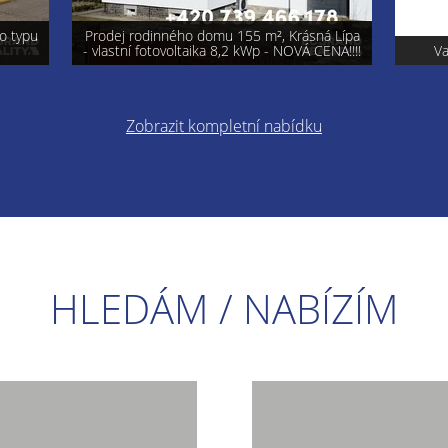
á Lípa
ENA!!!!
Varnsdorf - prodej pozemku 740 m²
Pro
Zobrazit kompletní nabídku
HLEDÁM / NABÍZÍM