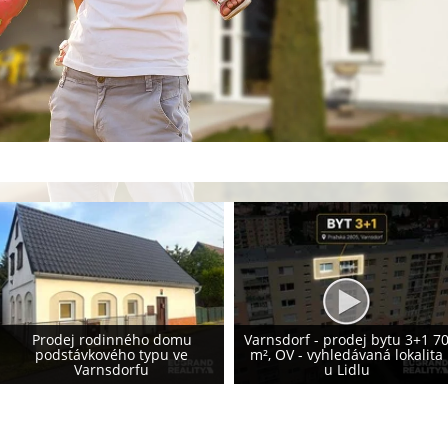
Prodej rodinného domu 155
Varnsdorf - prodej bytu 3+1 70
m², Krásná Lípa - vlastní
m², OV - vyhledávaná lokalita
fotovoltaika 8,2 kWp - NOVÁ
u Lidlu
CENA!!!!