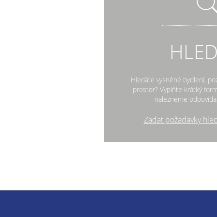
HLE
Hledáte vysněné bydlení, po
prostor? Vyplňte krátký fo
nalezneme odpovídaj
Zadat požadavky hle