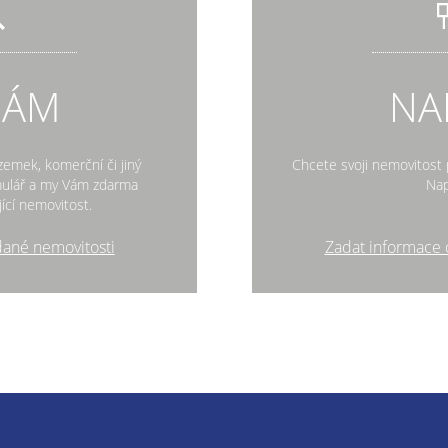
DÁM
NA
zemek, komerční či jiný
Chcete svoji nemovitost p
rmulář a my Vám zdarma
Nap
ící nemovitost.
dané nemovitosti
Zadat informace 