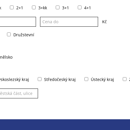
k
2+1
3+kk
3+1
4+1
Kč
Družstevní
nělsko
koslezský kraj
Středočeský kraj
Ústecký kraj
Z