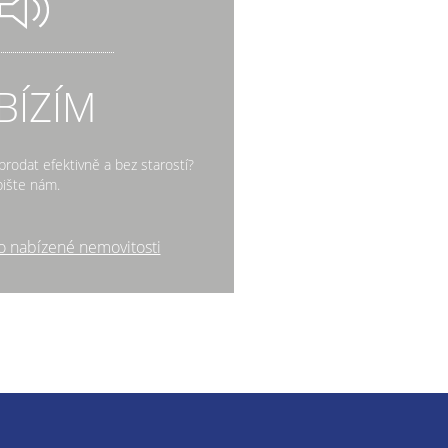
BÍZÍM
rodat efektivně a bez starostí?
ište nám.
o nabízené nemovitosti