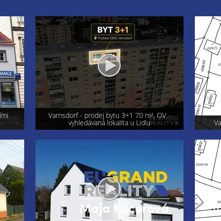
OV -
Exkluzi
Varnsdorf - prodej pozemku 800 m²