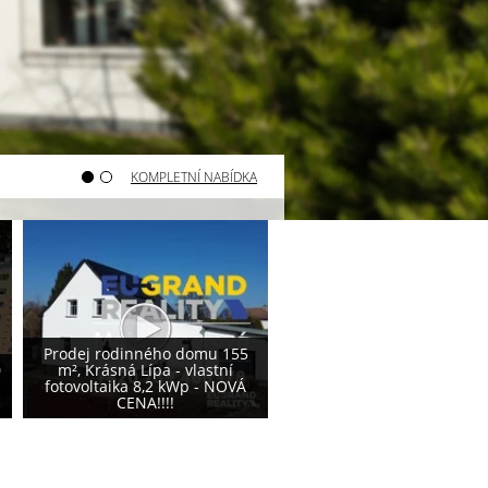
KOMPLETNÍ NABÍDKA
Varnsdorf - prodej pozemku
Varnsdorf - prodej poze
800 m²
740 m²