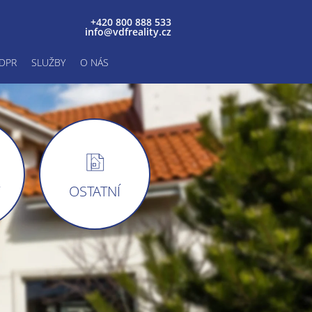
+420 800 888 533
info@vdfreality.cz
DPR
SLUŽBY
O NÁS
Y
OSTATNÍ