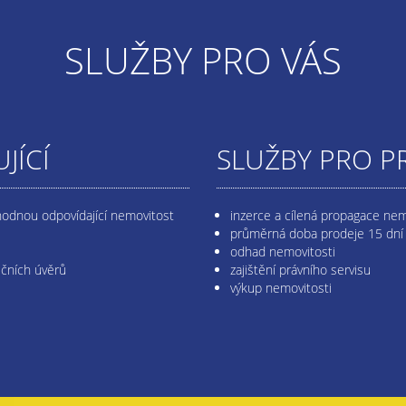
SLUŽBY PRO VÁS
JÍCÍ
SLUŽBY PRO P
hodnou odpovídající nemovitost
inzerce a cílená propagace nem
průměrná doba prodeje 15 dní
odhad nemovitosti
ečních úvěrů
zajištění právního servisu
výkup nemovitosti