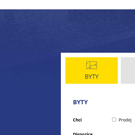
BYTY
BYTY
Chci
Prodej
Dispozice