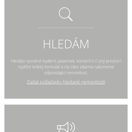
HLEDÁM
Hledáte vysněné bydlení, pozemek, komerční či jiný prostor?
Vyplňte krátký formulář a my Vám zdarma nalezneme
odpovídající nemovitost.
Zadat požadavky hledané nemovitosti