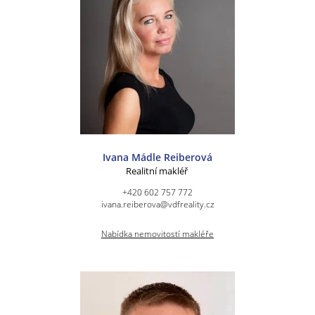
Ivana Mádle Reiberová
Realitní makléř
+420 602 757 772
ivana.reiberova@vdfreality.cz
Nabídka nemovitostí makléře