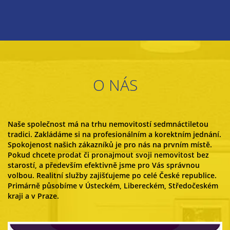
O NÁS
Naše společnost má na trhu nemovitostí sedmnáctiletou
tradici. Zakládáme si na profesionálním a korektním jednání.
Spokojenost našich zákazníků je pro nás na prvním místě.
Pokud chcete prodat či pronajmout svoji nemovitost bez
starostí, a především efektivně jsme pro Vás správnou
volbou. Realitní služby zajišťujeme po celé České republice.
Primárně působíme v Ústeckém, Libereckém, Středočeském
kraji a v Praze.