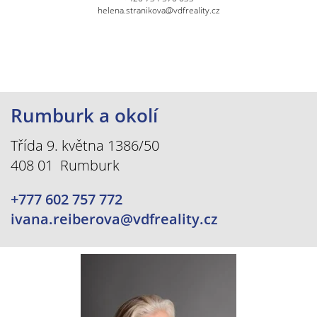
helena.stranikova@vdfreality.cz
Rumburk a okolí
Třída 9. května 1386/50
408 01 Rumburk
+777 602 757 772
ivana.reiberova@vdfreality.cz