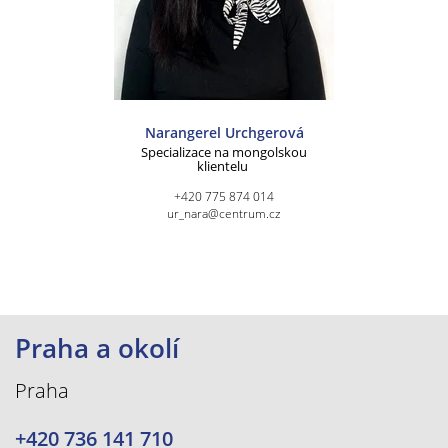
Narangerel Urchgerová
Specializace na mongolskou
klientelu
+420 775 874 014
ur_nara@centrum.cz
Praha a okolí
Praha
+420 736 141 710