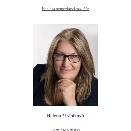
Nabídka nemovitostí makléře
Helena Stráníková
+420 734 570 033