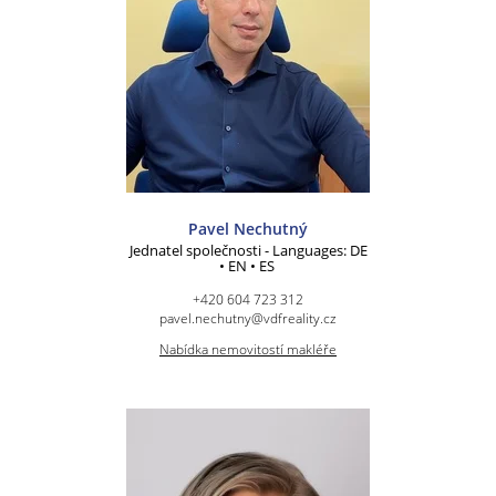
Pavel Nechutný
Jednatel společnosti - Languages: DE
• EN • ES
+420 604 723 312
pavel.nechutny@vdfreality.cz
Nabídka nemovitostí makléře