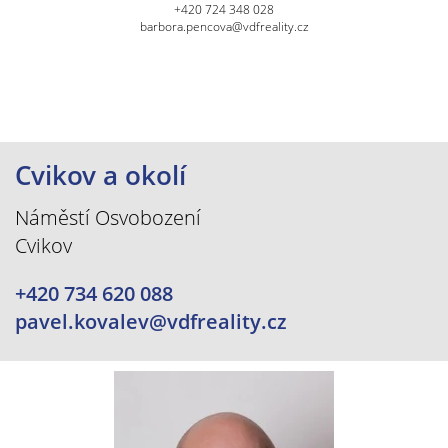
+420 724 348 028
barbora.pencova@vdfreality.cz
Cvikov a okolí
Náměstí Osvobození
Cvikov
+420 734 620 088
pavel.kovalev@vdfreality.cz