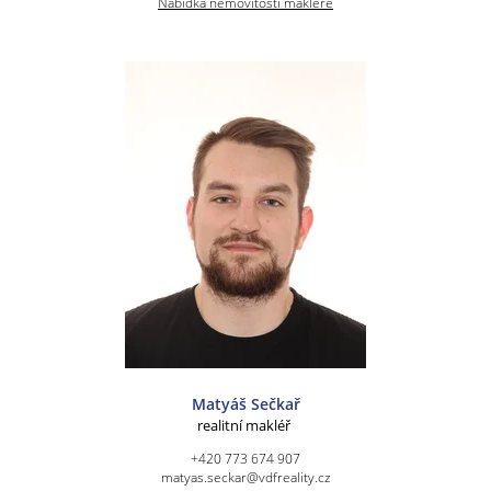
Nabídka nemovitostí makléře
Matyáš Sečkař
realitní makléř
+420 773 674 907
matyas.seckar@vdfreality.cz