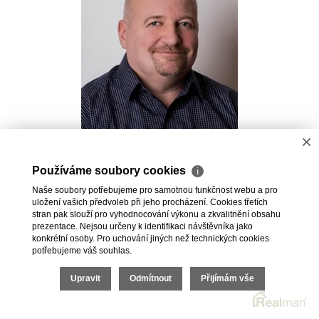
×
Pavel Kovalev
Používáme soubory cookies
ℹ
Realitní makléř
Naše soubory potřebujeme pro samotnou funkčnost webu a pro
+420 723 491 625
uložení vašich předvoleb při jeho procházení. Cookies třetích
pavel.kovalev@vdfreality.cz
stran pak slouží pro vyhodnocování výkonu a zkvalitnění obsahu
prezentace. Nejsou určeny k identifikaci návštěvníka jako
konkrétní osoby. Pro uchování jiných než technických cookies
potřebujeme váš souhlas.
Upravit
Odmítnout
Přijímám vše