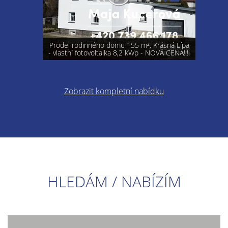
Prodej rodinného domu 155 m², Krásná Lípa
- vlastní fotovoltaika 8,2 kWp - NOVÁ CENA!!!!
Zobrazit kompletní nabídku
HLEDÁM / NABÍZÍM