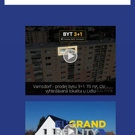
Varnsdorf - prodej bytu 3+1 70 m², OV -
vyhledávaná lokalita u Lidlu