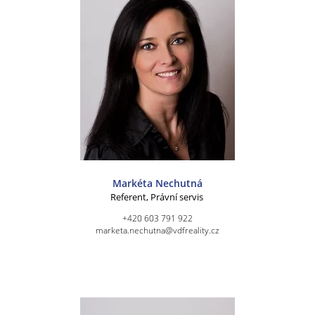
Markéta Nechutná
Referent, Právní servis
+420 603 791 922
marketa.nechutna@vdfreality.cz