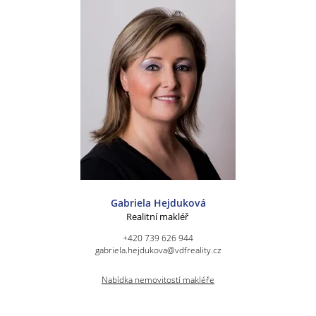
Gabriela Hejduková
Realitní makléř
+420 739 626 944
gabriela.hejdukova@vdfreality.cz
Nabídka nemovitostí makléře