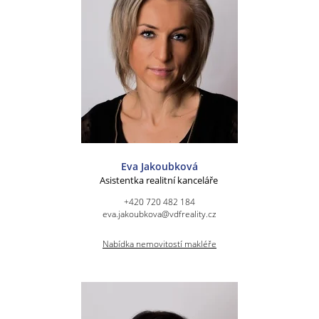
Eva Jakoubková
Asistentka realitní kanceláře
+420 720 482 184
eva.jakoubkova@vdfreality.cz
Nabídka nemovitostí makléře