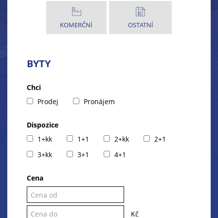
KOMERČNÍ
OSTATNÍ
BYTY
Chci
Prodej
Pronájem
Dispozice
1+kk
1+1
2+kk
2+1
3+kk
3+1
4+1
Cena
Kč