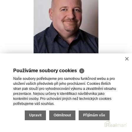
×
Pavel Kovalev
Používáme soubory cookies
ℹ
Realitní makléř
Naše soubory potřebujeme pro samotnou funkčnost webu a pro
+420 723 491 625
uložení vašich předvoleb při jeho procházení. Cookies třetích
pavel.kovalev@vdfreality.cz
stran pak slouží pro vyhodnocování výkonu a zkvalitnění obsahu
prezentace. Nejsou určeny k identifikaci návštěvníka jako
konkrétní osoby. Pro uchování jiných než technických cookies
potřebujeme váš souhlas.
Upravit
Odmítnout
Přijímám vše