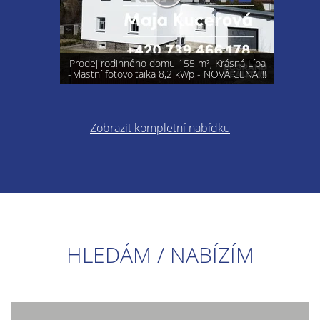
Prodej rodinného domu 155 m², Krásná Lípa
- vlastní fotovoltaika 8,2 kWp - NOVÁ CENA!!!!
Zobrazit kompletní nabídku
HLEDÁM / NABÍZÍM