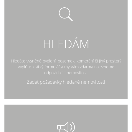
HLEDÁM
Hledáte vysněné bydlení, pozemek, komerční či jiný prostor?
Vyplňte krátký formulář a my Vám zdarma nalezneme
odpovídající nemovitost.
Zadat požadavky hledané nemovitosti