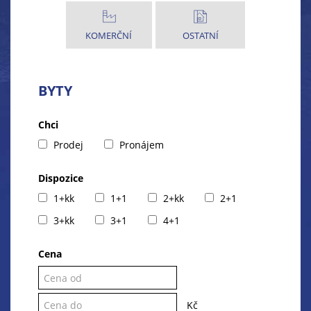
KOMERČNÍ
OSTATNÍ
BYTY
Chci
Prodej
Pronájem
Dispozice
1+kk
1+1
2+kk
2+1
3+kk
3+1
4+1
Cena
Kč