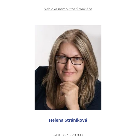
Nabídka nemovitostí makléře
Helena Stráníková
+420 734 570 033