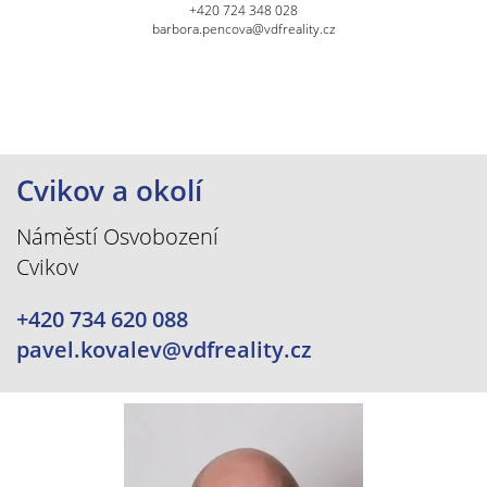
+420 724 348 028
barbora.pencova@vdfreality.cz
Cvikov a okolí
Náměstí Osvobození
Cvikov
+420 734 620 088
pavel.kovalev@vdfreality.cz