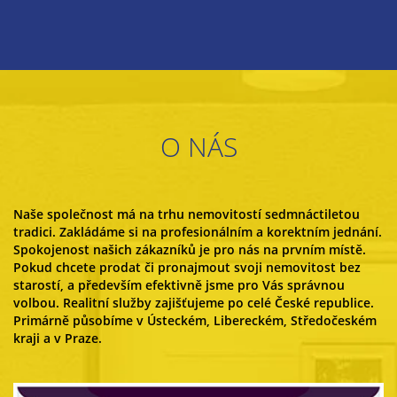
O NÁS
Naše společnost má na trhu nemovitostí sedmnáctiletou
tradici. Zakládáme si na profesionálním a korektním jednání.
Spokojenost našich zákazníků je pro nás na prvním místě.
Pokud chcete prodat či pronajmout svoji nemovitost bez
starostí, a především efektivně jsme pro Vás správnou
volbou. Realitní služby zajišťujeme po celé České republice.
Primárně působíme v Ústeckém, Libereckém, Středočeském
kraji a v Praze.