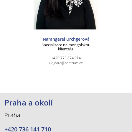
Narangerel Urchgerová
Specializace na mongolskou
klientelu
+420 775 874 014
ur_nara@centrum.cz
Praha a okolí
Praha
+420 736 141 710