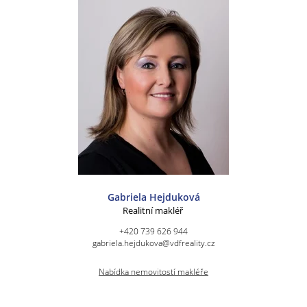
Gabriela Hejduková
Realitní makléř
+420 739 626 944
gabriela.hejdukova@vdfreality.cz
Nabídka nemovitostí makléře