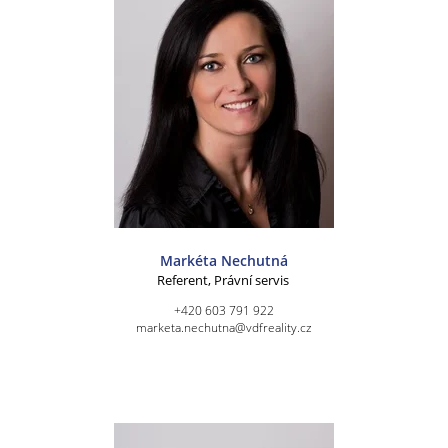
Markéta Nechutná
Referent, Právní servis
+420 603 791 922
marketa.nechutna@vdfreality.cz