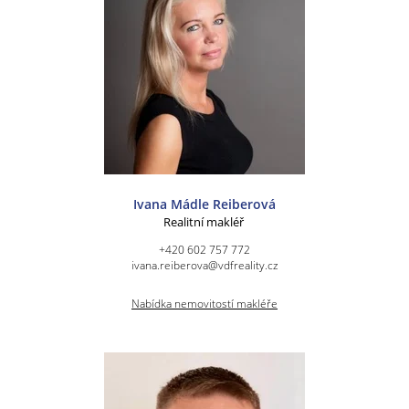
Ivana Mádle Reiberová
Realitní makléř
+420 602 757 772
ivana.reiberova@vdfreality.cz
Nabídka nemovitostí makléře