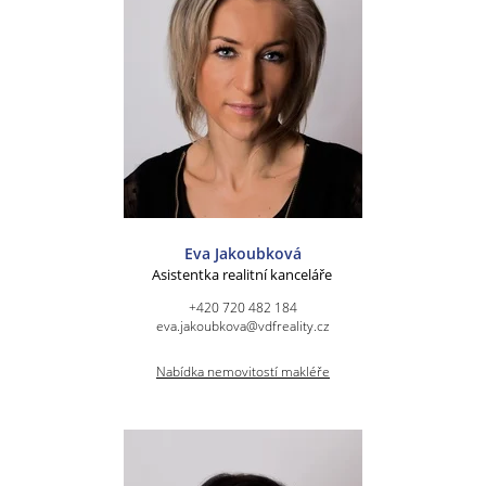
Eva Jakoubková
Asistentka realitní kanceláře
+420 720 482 184
eva.jakoubkova@vdfreality.cz
Nabídka nemovitostí makléře