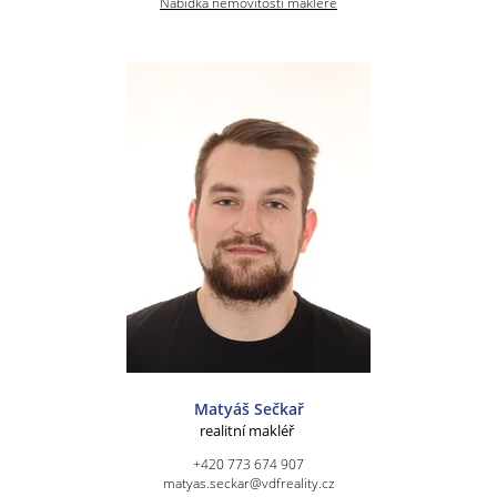
Nabídka nemovitostí makléře
Matyáš Sečkař
realitní makléř
+420 773 674 907
matyas.seckar@vdfreality.cz