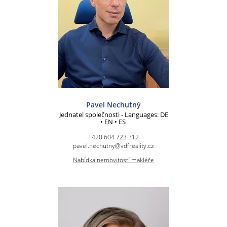
Pavel Nechutný
Jednatel společnosti - Languages: DE
• EN • ES
+420 604 723 312
pavel.nechutny@vdfreality.cz
Nabídka nemovitostí makléře