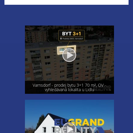
Varnsdorf - prodej bytu 3+1 70 m², OV -
vyhledávaná lokalita u Lidlu