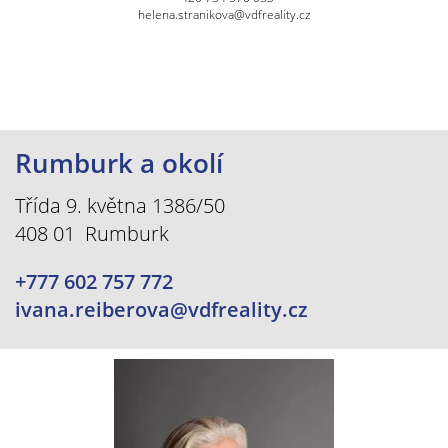
helena.stranikova@vdfreality.cz
Rumburk a okolí
Třída 9. května 1386/50
408 01 Rumburk
+777 602 757 772
ivana.reiberova@vdfreality.cz