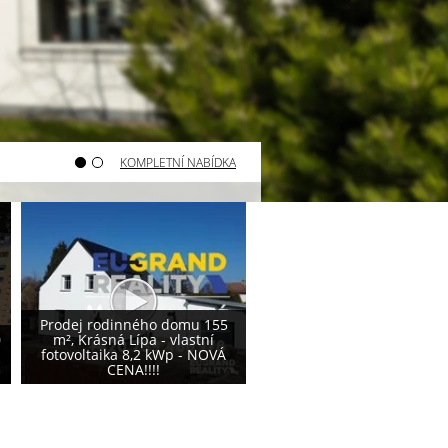
KOMPLETNÍ NABÍDKA
Varnsdorf - prodej pozemku
Varnsdorf - prodej poze
800 m²
740 m²