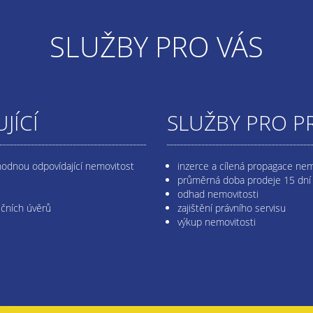
SLUŽBY PRO VÁS
JÍCÍ
SLUŽBY PRO P
hodnou odpovídající nemovitost
inzerce a cílená propagace nem
průměrná doba prodeje 15 dní
odhad nemovitosti
ečních úvěrů
zajištění právního servisu
výkup nemovitosti