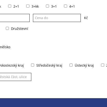
k
2+1
3+kk
3+1
4+1
Kč
Družstevní
nělsko
koslezský kraj
Středočeský kraj
Ústecký kraj
Z