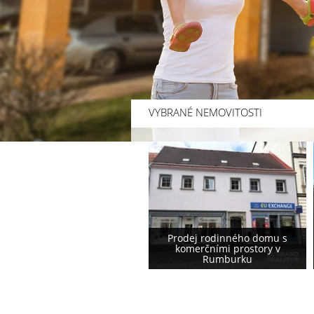
VYBRANÉ NEMOVITOSTI
Prodej rodinného domu s
Prodej rodinného domu
komerčními prostory v
podstávkového typu ve
Rumburku
Varnsdorfu