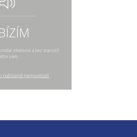
BÍZÍM
rodat efektivně a bez starostí?
ište nám.
o nabízené nemovitosti