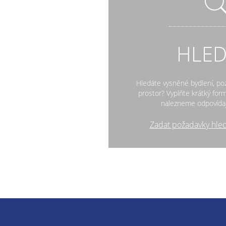
HLE
Hledáte vysněné bydlení, po
prostor? Vyplňte krátký fo
nalezneme odpovídaj
Zadat požadavky hle