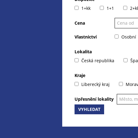
1+kk
1+1
2+k
Cena
Vlastnictví
Osobní
Lokalita
Česká republika
Špa
Kraje
Liberecký kraj
Moravs
Upřesnění lokality
VYHLEDAT