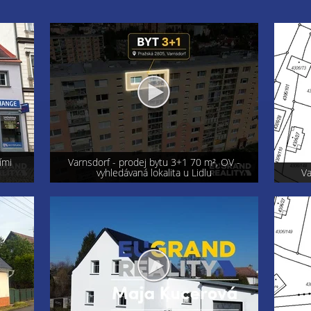
OV -
Exkluzi
Varnsdorf - prodej pozemku 800 m²