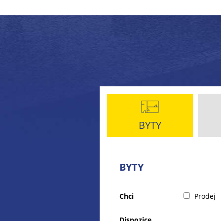
BYTY
BYTY
Chci
Prodej
Dispozice