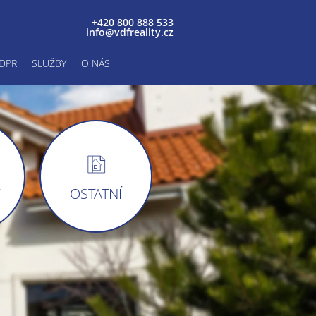
+420 800 888 533
info@vdfreality.cz
DPR
SLUŽBY
O NÁS
Y
OSTATNÍ