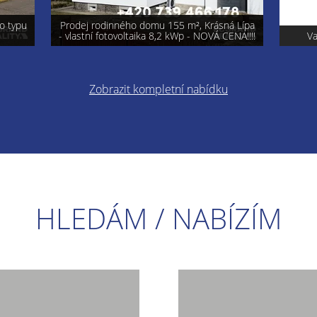
á Lípa
ENA!!!!
Varnsdorf - prodej pozemku 740 m²
Pro
Zobrazit kompletní nabídku
HLEDÁM / NABÍZÍM