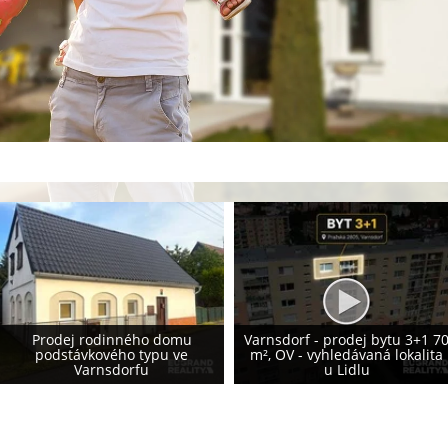
Prodej rodinného domu 155
Varnsdorf - prodej bytu 3+1 70
m², Krásná Lípa - vlastní
m², OV - vyhledávaná lokalita
fotovoltaika 8,2 kWp - NOVÁ
u Lidlu
CENA!!!!