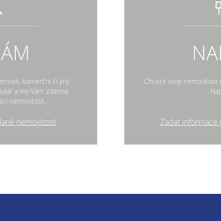
DÁM
NA
zemek, komerční či jiný
Chcete svoji nemovitost p
rmulář a my Vám zdarma
Nap
ící nemovitost.
dané nemovitosti
Zadat informace 