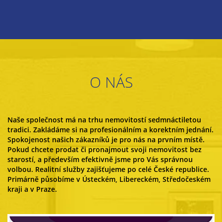
O NÁS
Naše společnost má na trhu nemovitostí sedmnáctiletou
tradici. Zakládáme si na profesionálním a korektním jednání.
Spokojenost našich zákazníků je pro nás na prvním místě.
Pokud chcete prodat či pronajmout svoji nemovitost bez
starostí, a především efektivně jsme pro Vás správnou
volbou. Realitní služby zajišťujeme po celé České republice.
Primárně působíme v Ústeckém, Libereckém, Středočeském
kraji a v Praze.