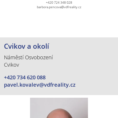
+420 724 348 028
barbora.pencova@vdfreality.cz
Cvikov a okolí
Náměstí Osvobození
Cvikov
+420 734 620 088
pavel.kovalev@vdfreality.cz