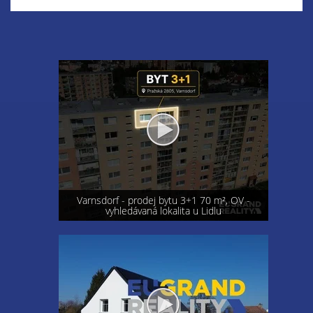
Varnsdorf - prodej bytu 3+1 70 m², OV -
vyhledávaná lokalita u Lidlu