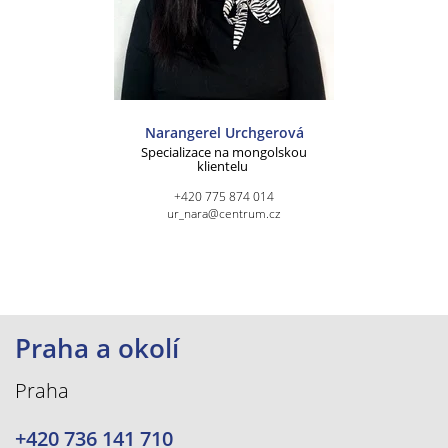
Narangerel Urchgerová
Specializace na mongolskou
klientelu
+420 775 874 014
ur_nara@centrum.cz
Praha a okolí
Praha
+420 736 141 710