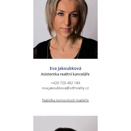
Eva Jakoubková
Asistentka realitní kanceláře
+420 720 482 184
eva.jakoubkova@vdfreality.cz
Nabídka nemovitostí makléře