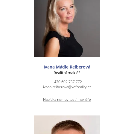
Ivana Mádle Reiberová
Realitní makléř
+420 602 757 772
ivana.reiberova@vdfreality.cz
Nabídka nemovitostí makléře