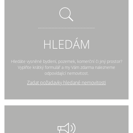
HLEDÁM
Hledáte vysněné bydlení, pozemek, komerční či jiný prostor?
Vyplňte krátký formulář a my Vám zdarma nalezneme
odpovídající nemovitost.
Zadat požadavky hledané nemovitosti