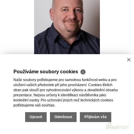
×
Pavel Kovalev
Používáme soubory cookies
ℹ
Realitní makléř
Naše soubory potřebujeme pro samotnou funkčnost webu a pro
+420 723 491 625
uložení vašich předvoleb při jeho procházení. Cookies třetích
pavel.kovalev@vdfreality.cz
stran pak slouží pro vyhodnocování výkonu a zkvalitnění obsahu
prezentace. Nejsou určeny k identifikaci návštěvníka jako
konkrétní osoby. Pro uchování jiných než technických cookies
potřebujeme váš souhlas.
Upravit
Odmítnout
Přijímám vše