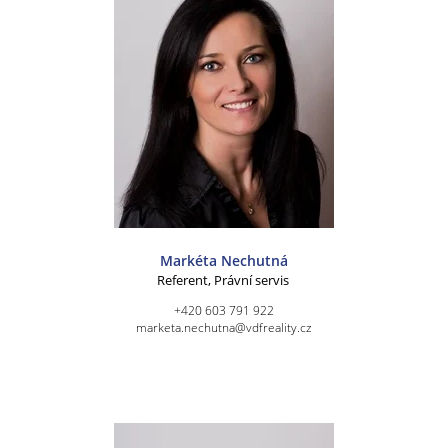
Markéta Nechutná
Referent, Právní servis
+420 603 791 922
marketa.nechutna@vdfreality.cz