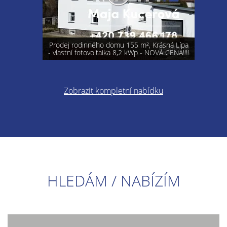
Prodej rodinného domu 155 m², Krásná Lípa
- vlastní fotovoltaika 8,2 kWp - NOVÁ CENA!!!!
Zobrazit kompletní nabídku
HLEDÁM / NABÍZÍM