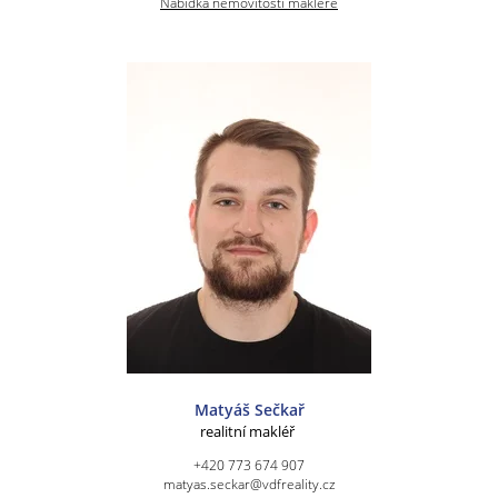
Nabídka nemovitostí makléře
Matyáš Sečkař
realitní makléř
+420 773 674 907
matyas.seckar@vdfreality.cz