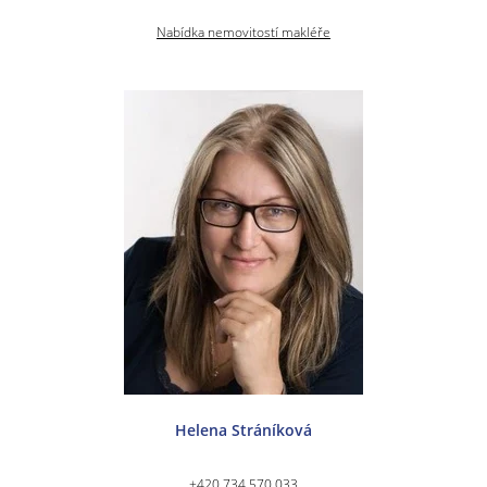
Nabídka nemovitostí makléře
Helena Stráníková
+420 734 570 033