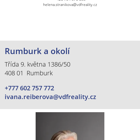
helena.stranikova@vdfreality.cz
Rumburk a okolí
Třída 9. května 1386/50
408 01 Rumburk
+777 602 757 772
ivana.reiberova@vdfreality.cz