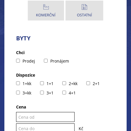
KOMERČNÍ
OSTATNÍ
BYTY
Chci
Prodej
Pronájem
Dispozice
1+kk
1+1
2+kk
2+1
3+kk
3+1
4+1
Cena
Kč