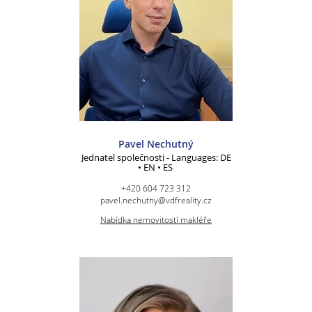
Pavel Nechutný
Jednatel společnosti - Languages: DE
• EN • ES
+420 604 723 312
pavel.nechutny@vdfreality.cz
Nabídka nemovitostí makléře