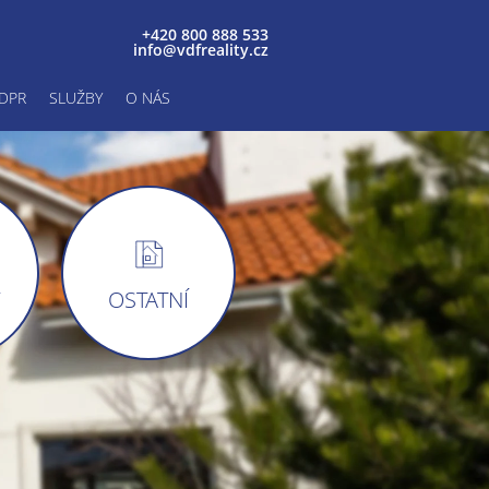
+420 800 888 533
info@vdfreality.cz
DPR
SLUŽBY
O NÁS
Y
OSTATNÍ