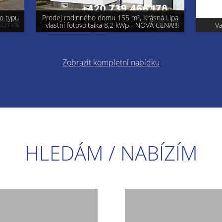
á Lípa
ENA!!!!
Varnsdorf - prodej pozemku 740 m²
Pro
Zobrazit kompletní nabídku
HLEDÁM / NABÍZÍM