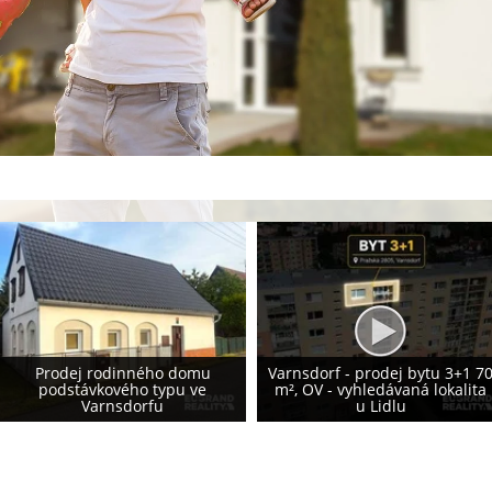
Prodej rodinného domu 155
Varnsdorf - prodej bytu 3+1 70
m², Krásná Lípa - vlastní
m², OV - vyhledávaná lokalita
fotovoltaika 8,2 kWp - NOVÁ
u Lidlu
CENA!!!!