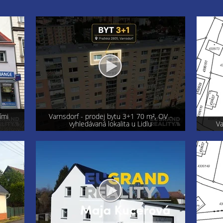
OV -
Exkluzi
Varnsdorf - prodej pozemku 800 m²