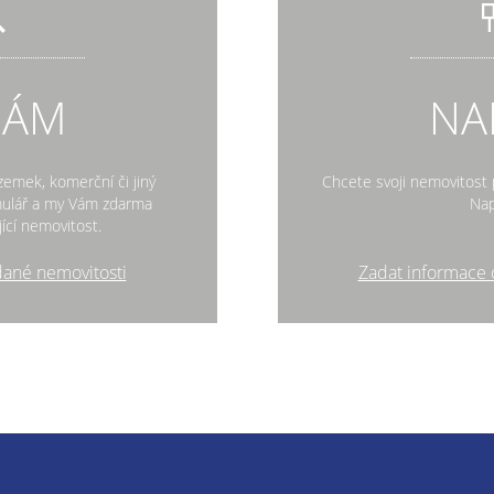
DÁM
NA
zemek, komerční či jiný
Chcete svoji nemovitost p
rmulář a my Vám zdarma
Nap
ící nemovitost.
dané nemovitosti
Zadat informace 