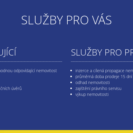
SLUŽBY PRO VÁS
JÍCÍ
SLUŽBY PRO P
hodnou odpovídající nemovitost
inzerce a cílená propagace nem
průměrná doba prodeje 15 dní
odhad nemovitosti
ečních úvěrů
zajištění právního servisu
výkup nemovitosti