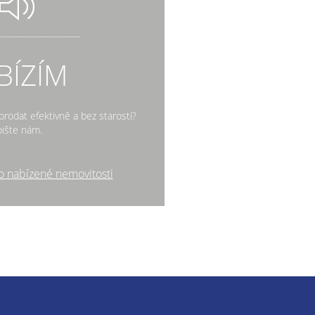
BÍZÍM
rodat efektivně a bez starostí?
ište nám.
o nabízené nemovitosti