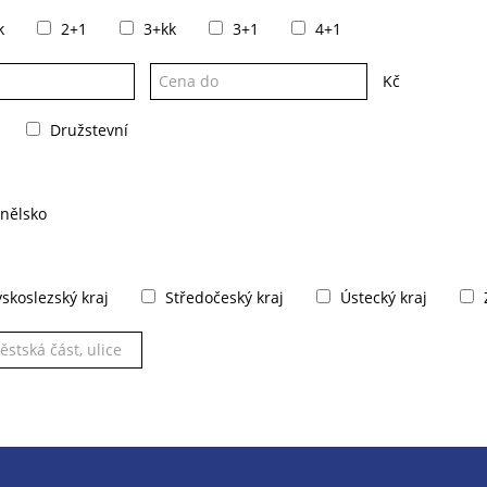
k
2+1
3+kk
3+1
4+1
Kč
Družstevní
nělsko
koslezský kraj
Středočeský kraj
Ústecký kraj
Z