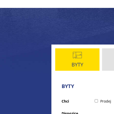
BYTY
BYTY
Chci
Prodej
Dispozice