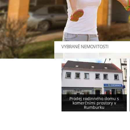
VYBRANÉ NEMOVITOSTI
Prodej rodinného domu s
Prodej rodinného domu
komerčními prostory v
podstávkového typu ve
Rumburku
Varnsdorfu