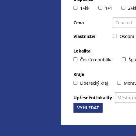
1+kk
1+1
2+k
Cena
Vlastnictví
Osobní
Lokalita
Česká republika
Špa
Kraje
Liberecký kraj
Moravs
Upřesnění lokality
VYHLEDAT