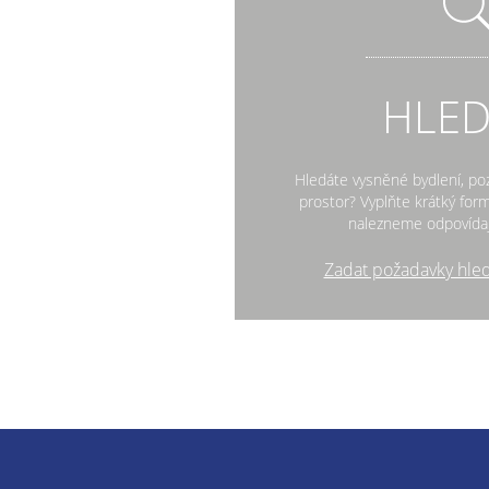
HLE
Hledáte vysněné bydlení, po
prostor? Vyplňte krátký fo
nalezneme odpovídaj
Zadat požadavky hle