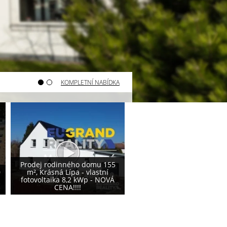
KOMPLETNÍ NABÍDKA
Varnsdorf - prodej pozemku
Varnsdorf - prodej poze
800 m²
740 m²