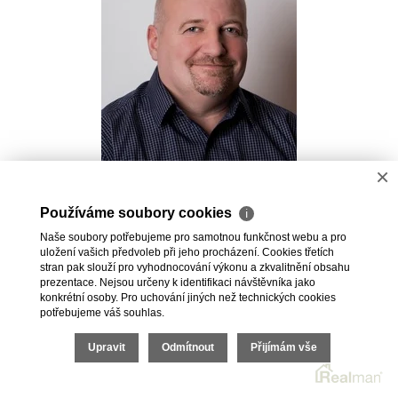
×
Pavel Kovalev
Používáme soubory cookies
ℹ
Realitní makléř
Naše soubory potřebujeme pro samotnou funkčnost webu a pro
+420 723 491 625
uložení vašich předvoleb při jeho procházení. Cookies třetích
pavel.kovalev@vdfreality.cz
stran pak slouží pro vyhodnocování výkonu a zkvalitnění obsahu
prezentace. Nejsou určeny k identifikaci návštěvníka jako
konkrétní osoby. Pro uchování jiných než technických cookies
potřebujeme váš souhlas.
Upravit
Odmítnout
Přijímám vše