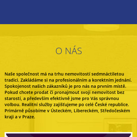
O NÁS
Naše společnost má na trhu nemovitostí sedmnáctiletou
tradici. Zakládáme si na profesionálním a korektním jednání.
Spokojenost našich zákazníků je pro nás na prvním místě.
Pokud chcete prodat či pronajmout svoji nemovitost bez
starostí, a především efektivně jsme pro Vás správnou
volbou. Realitní služby zajišťujeme po celé České republice.
Primárně působíme v Ústeckém, Libereckém, Středočeském
kraji a v Praze.