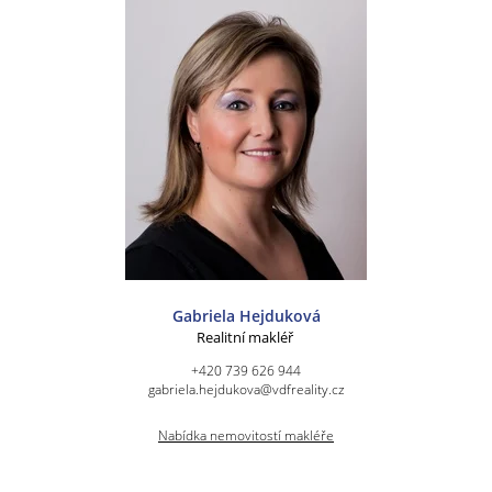
Gabriela Hejduková
Realitní makléř
+420 739 626 944
gabriela.hejdukova@vdfreality.cz
Nabídka nemovitostí makléře