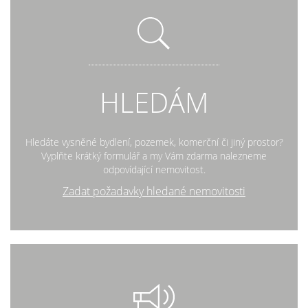
HLEDÁM
Hledáte vysněné bydlení, pozemek, komerční či jiný prostor?
Vyplňte krátký formulář a my Vám zdarma nalezneme
odpovídající nemovitost.
Zadat požadavky hledané nemovitosti