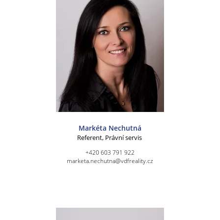
Markéta Nechutná
Referent, Právní servis
+420 603 791 922
marketa.nechutna@vdfreality.cz