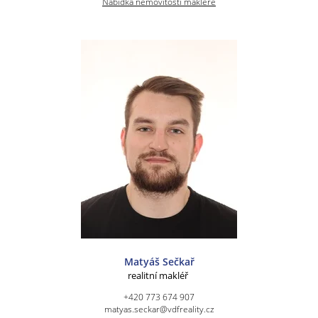
Nabídka nemovitostí makléře
Matyáš Sečkař
realitní makléř
+420 773 674 907
matyas.seckar@vdfreality.cz