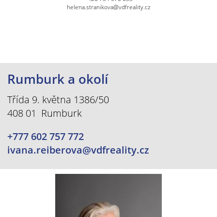
helena.stranikova@vdfreality.cz
Rumburk a okolí
Třída 9. května 1386/50
408 01 Rumburk
+777 602 757 772
ivana.reiberova@vdfreality.cz