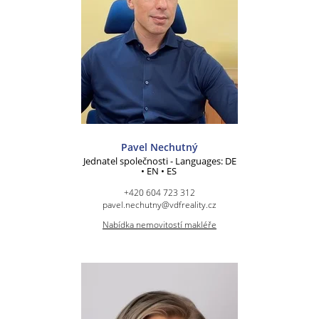
Pavel Nechutný
Jednatel společnosti - Languages: DE
• EN • ES
+420 604 723 312
pavel.nechutny@vdfreality.cz
Nabídka nemovitostí makléře