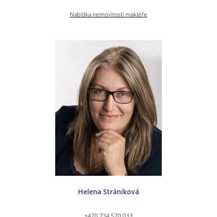
Nabídka nemovitostí makléře
Helena Stráníková
+420 734 570 033