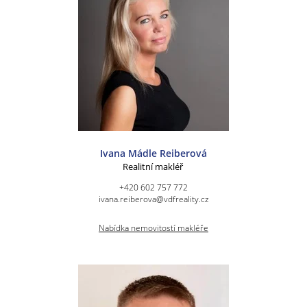
Ivana Mádle Reiberová
Realitní makléř
+420 602 757 772
ivana.reiberova@vdfreality.cz
Nabídka nemovitostí makléře