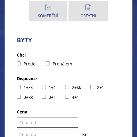
KOMERČNÍ
OSTATNÍ
BYTY
Chci
Prodej
Pronájem
Dispozice
1+kk
1+1
2+kk
2+1
3+kk
3+1
4+1
Cena
Kč