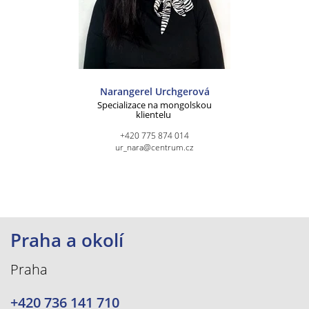
Narangerel Urchgerová
Specializace na mongolskou
klientelu
+420 775 874 014
ur_nara@centrum.cz
Praha a okolí
Praha
+420 736 141 710