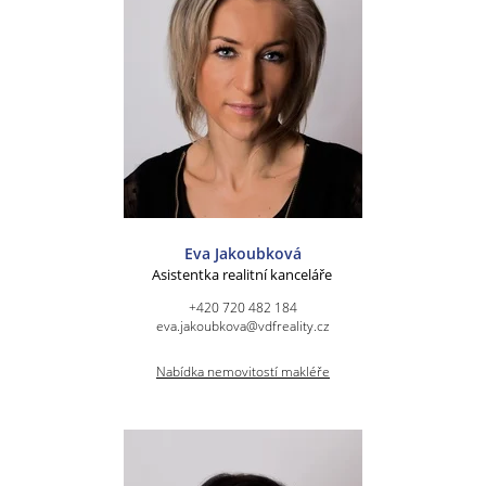
Eva Jakoubková
Asistentka realitní kanceláře
+420 720 482 184
eva.jakoubkova@vdfreality.cz
Nabídka nemovitostí makléře