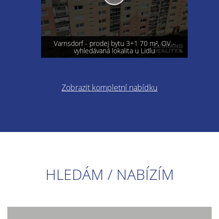
Varnsdorf - prodej bytu 3+1 70 m², OV -
vyhledávaná lokalita u Lidlu
Zobrazit kompletní nabídku
HLEDÁM / NABÍZÍM