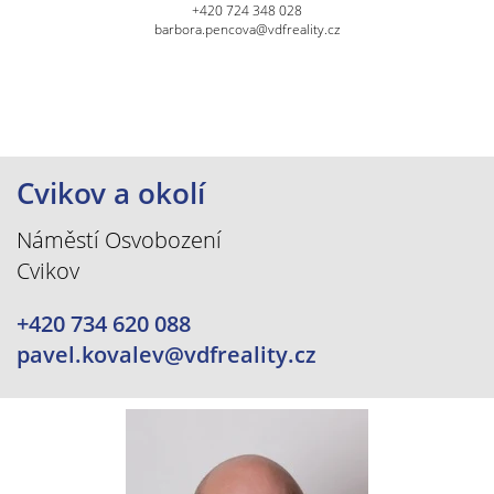
+420 724 348 028
barbora.pencova@vdfreality.cz
Cvikov a okolí
Náměstí Osvobození
Cvikov
+420 734 620 088
pavel.kovalev@vdfreality.cz