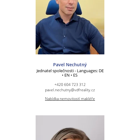
Pavel Nechutný
Jednatel společnosti - Languages: DE
• EN • ES
+420 604 723 312
pavel.nechutny@vdfreality.cz
Nabídka nemovitostí makléře