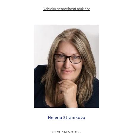
Nabídka nemovitostí makléře
Helena Stráníková
+420 734 570 033