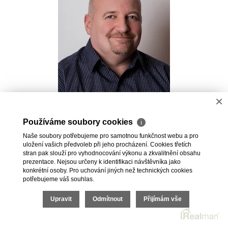
×
Pavel Kovalev
Používáme soubory cookies
ℹ
Realitní makléř
Naše soubory potřebujeme pro samotnou funkčnost webu a pro
+420 723 491 625
uložení vašich předvoleb při jeho procházení. Cookies třetích
pavel.kovalev@vdfreality.cz
stran pak slouží pro vyhodnocování výkonu a zkvalitnění obsahu
prezentace. Nejsou určeny k identifikaci návštěvníka jako
konkrétní osoby. Pro uchování jiných než technických cookies
potřebujeme váš souhlas.
Upravit
Odmítnout
Přijímám vše