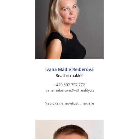
Ivana Mádle Reiberová
Realitní makléř
+420 602 757 772
ivana.reiberova@vdfreality.cz
Nabídka nemovitostí makléře