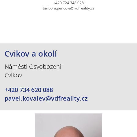
+420 724 348 028
barbora.pencova@vdfreality.cz
Cvikov a okolí
Náměstí Osvobození
Cvikov
+420 734 620 088
pavel.kovalev@vdfreality.cz