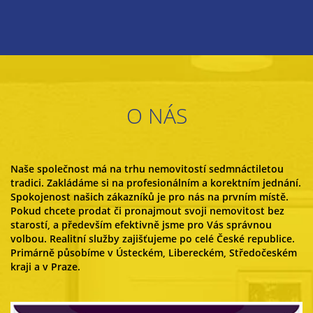
O NÁS
Naše společnost má na trhu nemovitostí sedmnáctiletou
tradici. Zakládáme si na profesionálním a korektním jednání.
Spokojenost našich zákazníků je pro nás na prvním místě.
Pokud chcete prodat či pronajmout svoji nemovitost bez
starostí, a především efektivně jsme pro Vás správnou
volbou. Realitní služby zajišťujeme po celé České republice.
Primárně působíme v Ústeckém, Libereckém, Středočeském
kraji a v Praze.