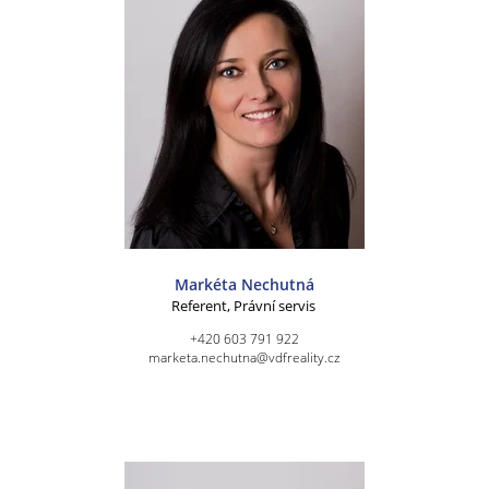
Markéta Nechutná
Referent, Právní servis
+420 603 791 922
marketa.nechutna@vdfreality.cz