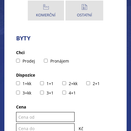
KOMERČNÍ
OSTATNÍ
BYTY
Chci
Prodej
Pronájem
Dispozice
1+kk
1+1
2+kk
2+1
3+kk
3+1
4+1
Cena
Kč