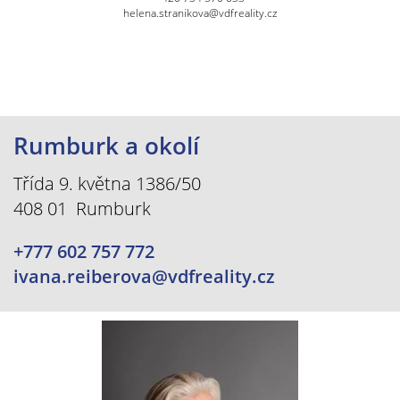
helena.stranikova@vdfreality.cz
Rumburk a okolí
Třída 9. května 1386/50
408 01 Rumburk
+777 602 757 772
ivana.reiberova@vdfreality.cz