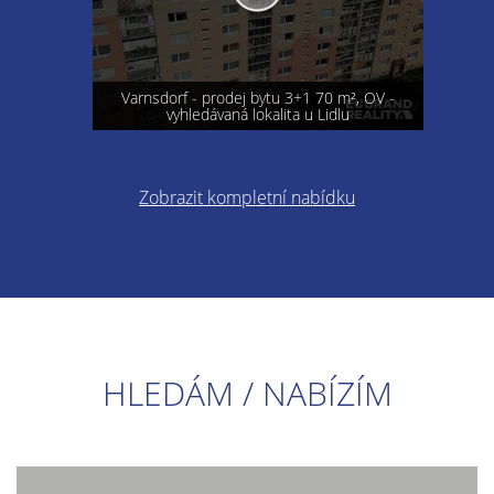
Varnsdorf - prodej bytu 3+1 70 m², OV -
vyhledávaná lokalita u Lidlu
Zobrazit kompletní nabídku
HLEDÁM / NABÍZÍM