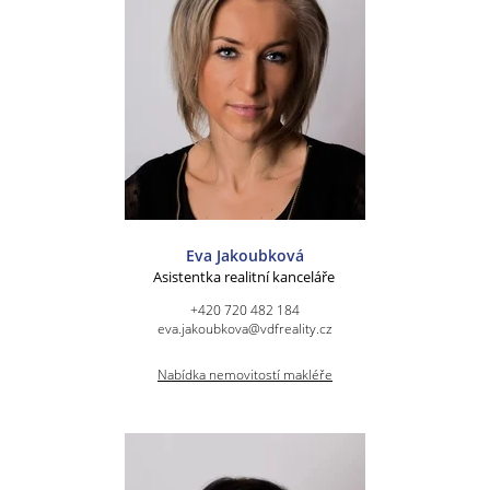
Eva Jakoubková
Asistentka realitní kanceláře
+420 720 482 184
eva.jakoubkova@vdfreality.cz
Nabídka nemovitostí makléře