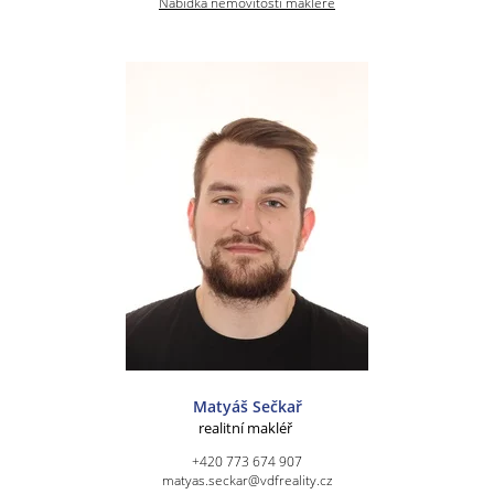
Nabídka nemovitostí makléře
Matyáš Sečkař
realitní makléř
+420 773 674 907
matyas.seckar@vdfreality.cz