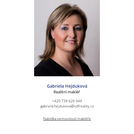
Gabriela Hejduková
Realitní makléř
+420 739 626 944
gabriela.hejdukova@vdfreality.cz
Nabídka nemovitostí makléře