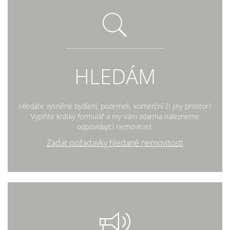
HLEDÁM
Hledáte vysněné bydlení, pozemek, komerční či jiný prostor?
Vyplňte krátký formulář a my Vám zdarma nalezneme
odpovídající nemovitost.
Zadat požadavky hledané nemovitosti