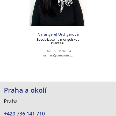
Narangerel Urchgerová
Specializace na mongolskou
klientelu
+420 775 874 014
ur_nara@centrum.cz
Praha a okolí
Praha
+420 736 141 710