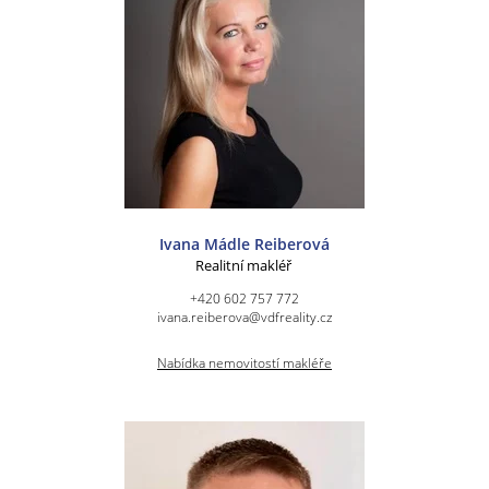
Ivana Mádle Reiberová
Realitní makléř
+420 602 757 772
ivana.reiberova@vdfreality.cz
Nabídka nemovitostí makléře