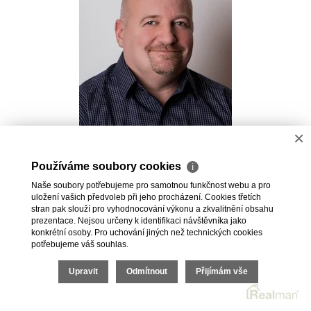
×
Pavel Kovalev
Používáme soubory cookies
ℹ
Realitní makléř
Naše soubory potřebujeme pro samotnou funkčnost webu a pro
+420 723 491 625
uložení vašich předvoleb při jeho procházení. Cookies třetích
pavel.kovalev@vdfreality.cz
stran pak slouží pro vyhodnocování výkonu a zkvalitnění obsahu
prezentace. Nejsou určeny k identifikaci návštěvníka jako
konkrétní osoby. Pro uchování jiných než technických cookies
potřebujeme váš souhlas.
Upravit
Odmítnout
Přijímám vše