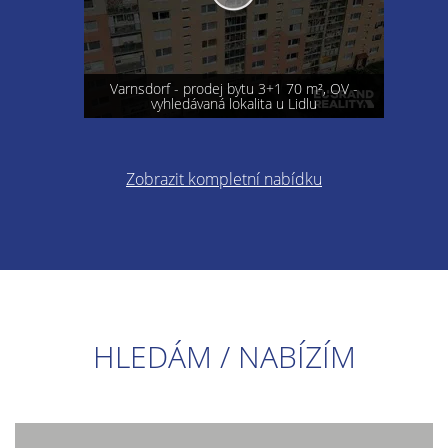
Varnsdorf - prodej bytu 3+1 70 m², OV -
vyhledávaná lokalita u Lidlu
Zobrazit kompletní nabídku
HLEDÁM / NABÍZÍM