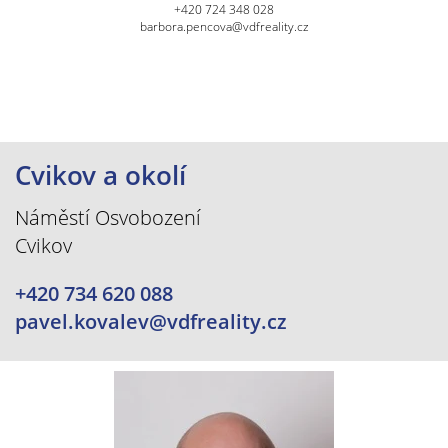
+420 724 348 028
barbora.pencova@vdfreality.cz
Cvikov a okolí
Náměstí Osvobození
Cvikov
+420 734 620 088
pavel.kovalev@vdfreality.cz