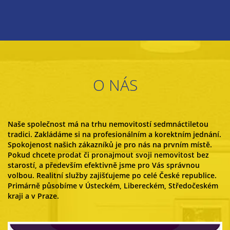
O NÁS
Naše společnost má na trhu nemovitostí sedmnáctiletou
tradici. Zakládáme si na profesionálním a korektním jednání.
Spokojenost našich zákazníků je pro nás na prvním místě.
Pokud chcete prodat či pronajmout svoji nemovitost bez
starostí, a především efektivně jsme pro Vás správnou
volbou. Realitní služby zajišťujeme po celé České republice.
Primárně působíme v Ústeckém, Libereckém, Středočeském
kraji a v Praze.