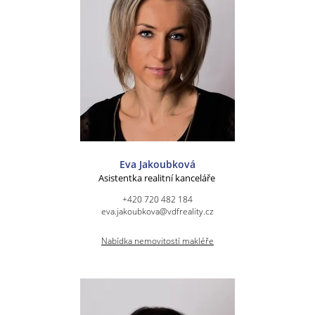
Eva Jakoubková
Asistentka realitní kanceláře
+420 720 482 184
eva.jakoubkova@vdfreality.cz
Nabídka nemovitostí makléře