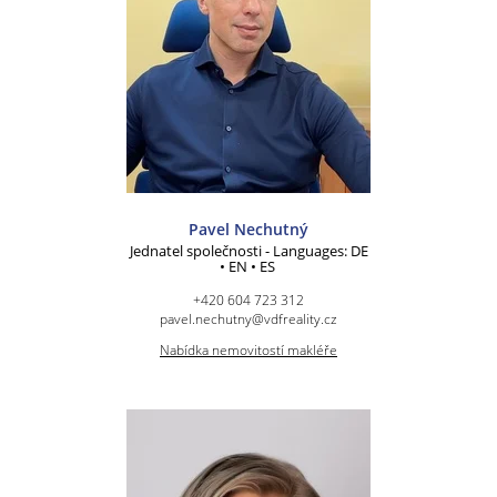
Pavel Nechutný
Jednatel společnosti - Languages: DE
• EN • ES
+420 604 723 312
pavel.nechutny@vdfreality.cz
Nabídka nemovitostí makléře