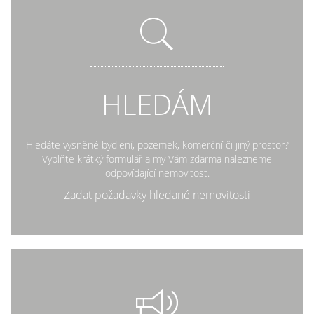
HLEDÁM
Hledáte vysněné bydlení, pozemek, komerční či jiný prostor?
Vyplňte krátký formulář a my Vám zdarma nalezneme
odpovídající nemovitost.
Zadat požadavky hledané nemovitosti