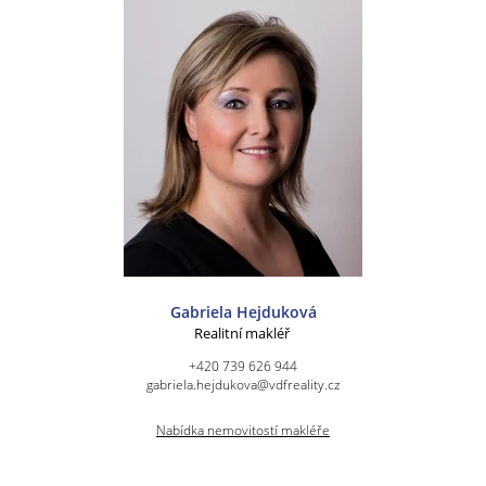
Gabriela Hejduková
Realitní makléř
+420 739 626 944
gabriela.hejdukova@vdfreality.cz
Nabídka nemovitostí makléře