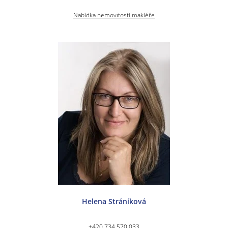
Nabídka nemovitostí makléře
Helena Stráníková
+420 734 570 033