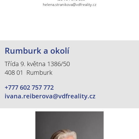
helena.stranikova@vdfreality.cz
Rumburk a okolí
Třída 9. května 1386/50
408 01 Rumburk
+777 602 757 772
ivana.reiberova@vdfreality.cz