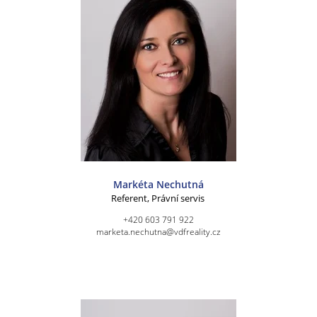
Markéta Nechutná
Referent, Právní servis
+420 603 791 922
marketa.nechutna@vdfreality.cz