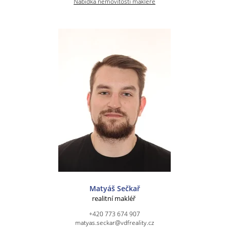
Nabídka nemovitostí makléře
Matyáš Sečkař
realitní makléř
+420 773 674 907
matyas.seckar@vdfreality.cz