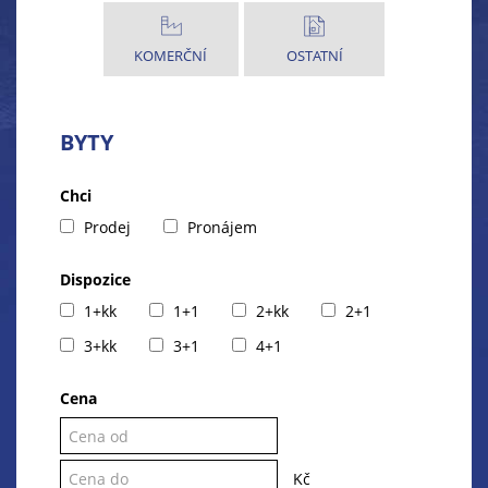
KOMERČNÍ
OSTATNÍ
BYTY
Chci
Prodej
Pronájem
Dispozice
1+kk
1+1
2+kk
2+1
3+kk
3+1
4+1
Cena
Kč