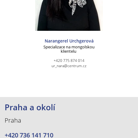
Narangerel Urchgerová
Specializace na mongolskou
klientelu
+420 775 874 014
ur_nara@centrum.cz
Praha a okolí
Praha
+420 736 141 710