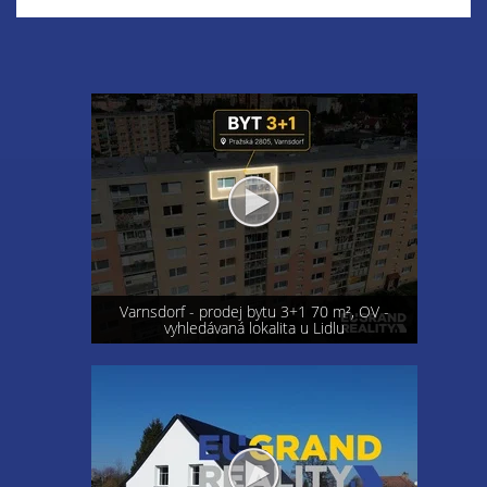
Varnsdorf - prodej bytu 3+1 70 m², OV -
vyhledávaná lokalita u Lidlu