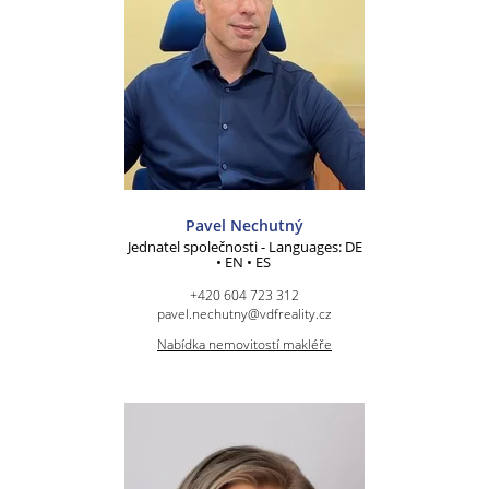
Pavel Nechutný
Jednatel společnosti - Languages: DE
• EN • ES
+420 604 723 312
pavel.nechutny@vdfreality.cz
Nabídka nemovitostí makléře