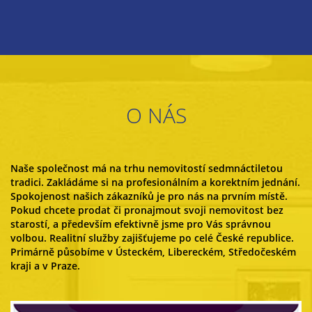
O NÁS
Naše společnost má na trhu nemovitostí sedmnáctiletou
tradici. Zakládáme si na profesionálním a korektním jednání.
Spokojenost našich zákazníků je pro nás na prvním místě.
Pokud chcete prodat či pronajmout svoji nemovitost bez
starostí, a především efektivně jsme pro Vás správnou
volbou. Realitní služby zajišťujeme po celé České republice.
Primárně působíme v Ústeckém, Libereckém, Středočeském
kraji a v Praze.