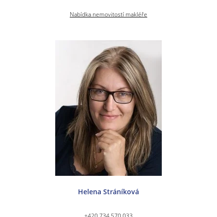
Nabídka nemovitostí makléře
Helena Stráníková
+420 734 570 033