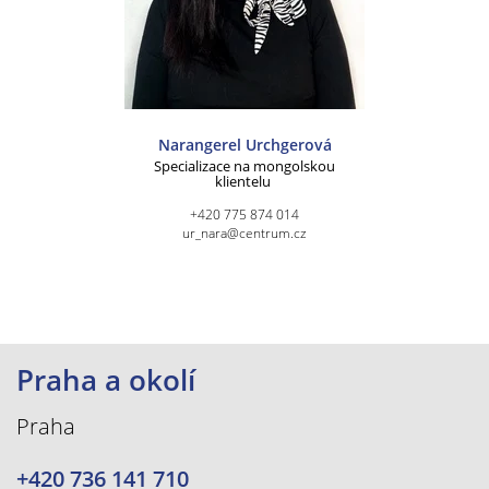
Narangerel Urchgerová
Specializace na mongolskou
klientelu
+420 775 874 014
ur_nara@centrum.cz
Praha a okolí
Praha
+420 736 141 710