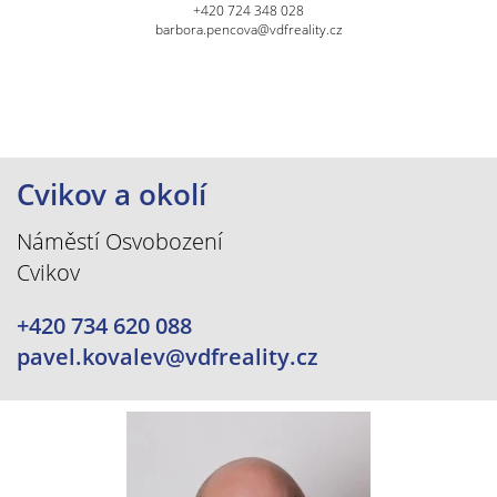
+420 724 348 028
barbora.pencova@vdfreality.cz
Cvikov a okolí
Náměstí Osvobození
Cvikov
+420 734 620 088
pavel.kovalev@vdfreality.cz