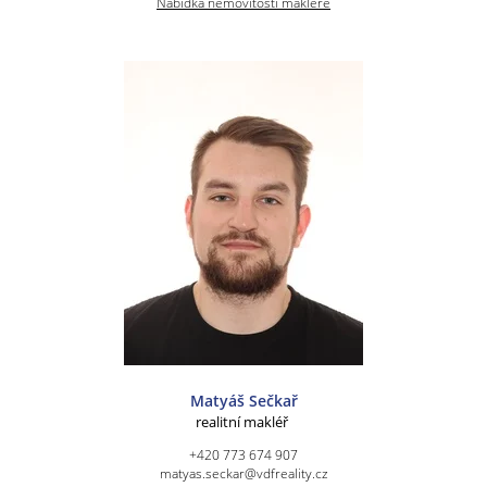
Nabídka nemovitostí makléře
Matyáš Sečkař
realitní makléř
+420 773 674 907
matyas.seckar@vdfreality.cz