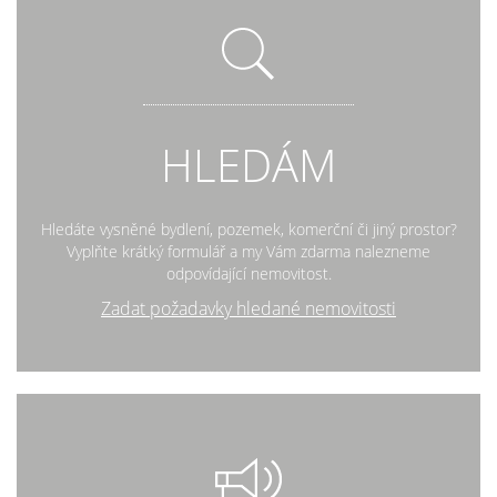
HLEDÁM
Hledáte vysněné bydlení, pozemek, komerční či jiný prostor?
Vyplňte krátký formulář a my Vám zdarma nalezneme
odpovídající nemovitost.
Zadat požadavky hledané nemovitosti