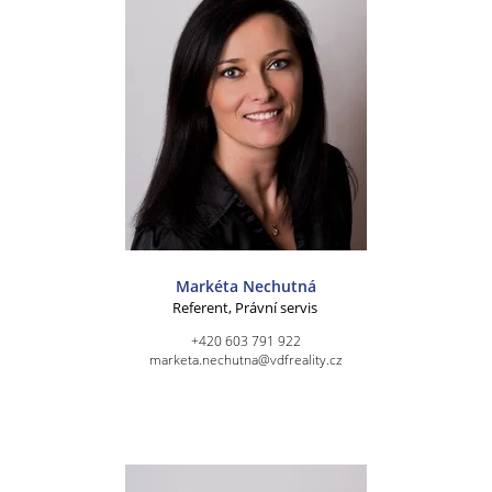
Markéta Nechutná
Referent, Právní servis
+420 603 791 922
marketa.nechutna@vdfreality.cz