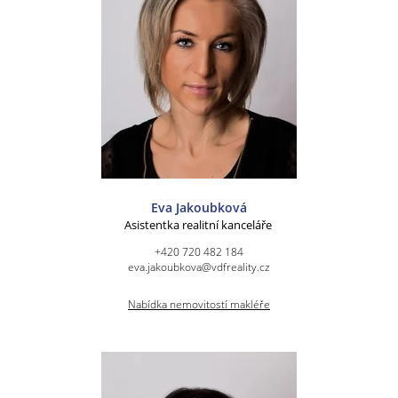
Eva Jakoubková
Asistentka realitní kanceláře
+420 720 482 184
eva.jakoubkova@vdfreality.cz
Nabídka nemovitostí makléře