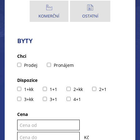
KOMERČNÍ
OSTATNÍ
BYTY
Chci
Prodej
Pronájem
Dispozice
1+kk
1+1
2+kk
2+1
3+kk
3+1
4+1
Cena
Kč