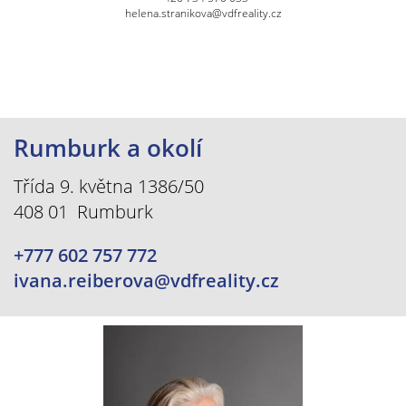
helena.stranikova@vdfreality.cz
Rumburk a okolí
Třída 9. května 1386/50
408 01 Rumburk
+777 602 757 772
ivana.reiberova@vdfreality.cz