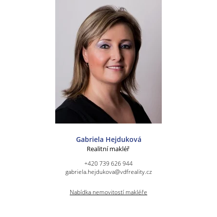
Gabriela Hejduková
Realitní makléř
+420 739 626 944
gabriela.hejdukova@vdfreality.cz
Nabídka nemovitostí makléře