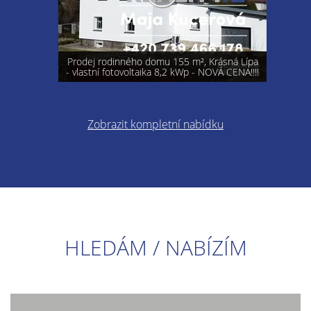
Prodej rodinného domu 155 m², Krásná Lípa
- vlastní fotovoltaika 8,2 kWp - NOVÁ CENA!!!!
Zobrazit kompletní nabídku
HLEDÁM / NABÍZÍM