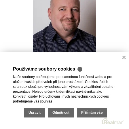
×
Pavel Kovalev
Používáme soubory cookies
ℹ
Realitní makléř
Naše soubory potřebujeme pro samotnou funkčnost webu a pro
+420 723 491 625
uložení vašich předvoleb při jeho procházení. Cookies třetích
pavel.kovalev@vdfreality.cz
stran pak slouží pro vyhodnocování výkonu a zkvalitnění obsahu
prezentace. Nejsou určeny k identifikaci návštěvníka jako
konkrétní osoby. Pro uchování jiných než technických cookies
potřebujeme váš souhlas.
Upravit
Odmítnout
Přijímám vše