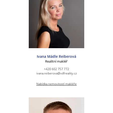
Ivana Mádle Reiberová
Realitní makléř
+420 602 757 772
ivana.reiberova@vdfreality.cz
Nabídka nemovitostí makléře