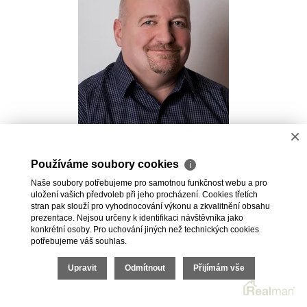
×
Pavel Kovalev
Používáme soubory cookies
ℹ
Realitní makléř
Naše soubory potřebujeme pro samotnou funkčnost webu a pro
+420 723 491 625
uložení vašich předvoleb při jeho procházení. Cookies třetích
pavel.kovalev@vdfreality.cz
stran pak slouží pro vyhodnocování výkonu a zkvalitnění obsahu
prezentace. Nejsou určeny k identifikaci návštěvníka jako
konkrétní osoby. Pro uchování jiných než technických cookies
potřebujeme váš souhlas.
Upravit
Odmítnout
Přijímám vše