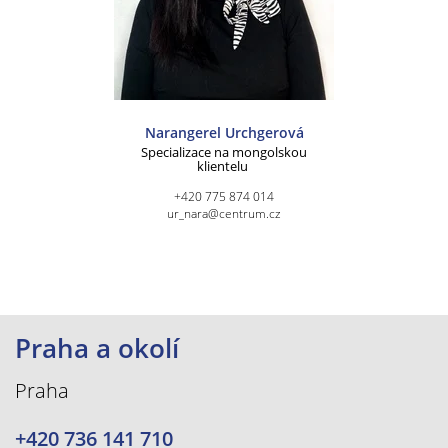
Narangerel Urchgerová
Specializace na mongolskou
klientelu
+420 775 874 014
ur_nara@centrum.cz
Praha a okolí
Praha
+420 736 141 710