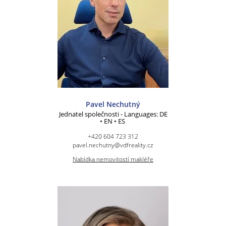
Pavel Nechutný
Jednatel společnosti - Languages: DE
• EN • ES
+420 604 723 312
pavel.nechutny@vdfreality.cz
Nabídka nemovitostí makléře