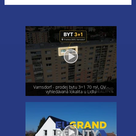
Varnsdorf - prodej bytu 3+1 70 m², OV -
vyhledávaná lokalita u Lidlu