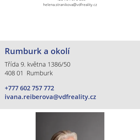
helena.stranikova@vdfreality.cz
Rumburk a okolí
Třída 9. května 1386/50
408 01 Rumburk
+777 602 757 772
ivana.reiberova@vdfreality.cz