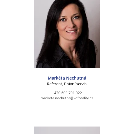
Markéta Nechutná
Referent, Právní servis
+420 603 791 922
marketa.nechutna@vdfreality.cz