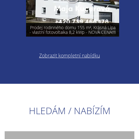
Prodej rodinného domu 155 m², Krásná Lípa
- vlastní fotovoltaika 8,2 kWp - NOVÁ CENA!!!!
Zobrazit kompletní nabídku
HLEDÁM / NABÍZÍM