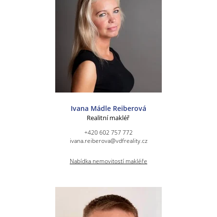
Ivana Mádle Reiberová
Realitní makléř
+420 602 757 772
ivana.reiberova@vdfreality.cz
Nabídka nemovitostí makléře