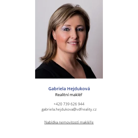
Gabriela Hejduková
Realitní makléř
+420 739 626 944
gabriela.hejdukova@vdfreality.cz
Nabídka nemovitostí makléře