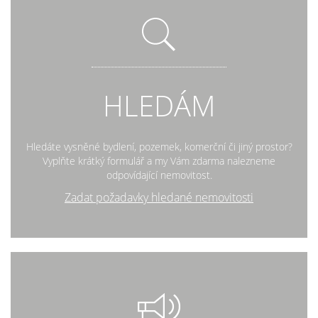
HLEDÁM
Hledáte vysněné bydlení, pozemek, komerční či jiný prostor?
Vyplňte krátký formulář a my Vám zdarma nalezneme
odpovídající nemovitost.
Zadat požadavky hledané nemovitosti