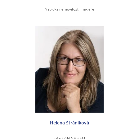
Nabídka nemovitostí makléře
Helena Stráníková
+420 734 570 033