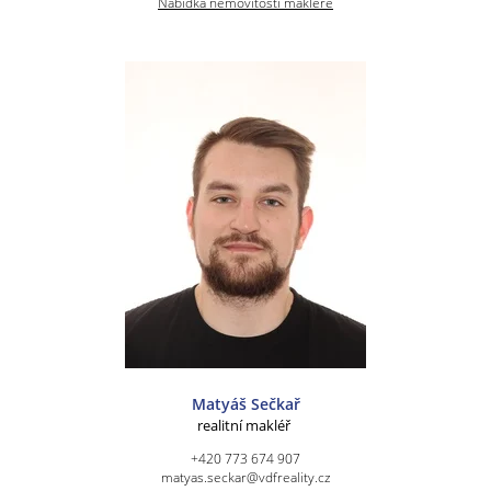
Nabídka nemovitostí makléře
Matyáš Sečkař
realitní makléř
+420 773 674 907
matyas.seckar@vdfreality.cz