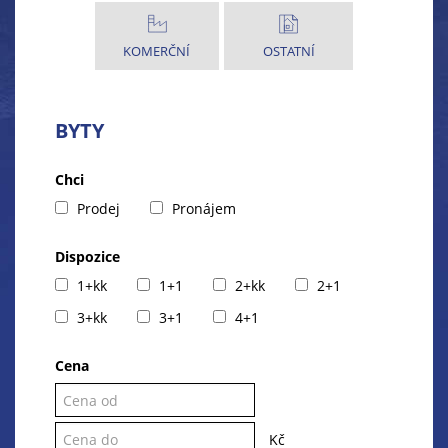
KOMERČNÍ
OSTATNÍ
BYTY
Chci
Prodej
Pronájem
Dispozice
1+kk
1+1
2+kk
2+1
3+kk
3+1
4+1
Cena
Kč