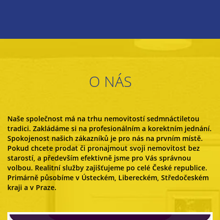
O NÁS
Naše společnost má na trhu nemovitostí sedmnáctiletou
tradici. Zakládáme si na profesionálním a korektním jednání.
Spokojenost našich zákazníků je pro nás na prvním místě.
Pokud chcete prodat či pronajmout svoji nemovitost bez
starostí, a především efektivně jsme pro Vás správnou
volbou. Realitní služby zajišťujeme po celé České republice.
Primárně působíme v Ústeckém, Libereckém, Středočeském
kraji a v Praze.