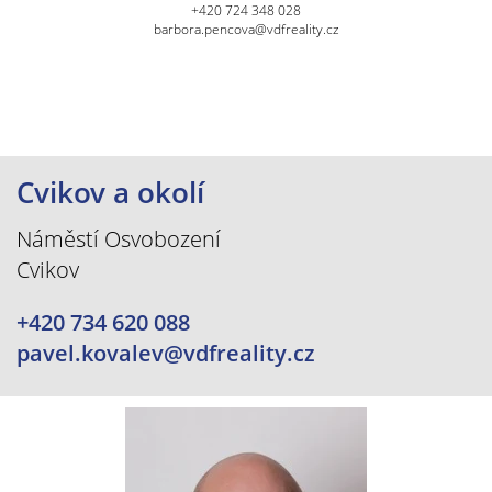
+420 724 348 028
barbora.pencova@vdfreality.cz
Cvikov a okolí
Náměstí Osvobození
Cvikov
+420 734 620 088
pavel.kovalev@vdfreality.cz