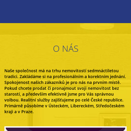
O NÁS
Naše společnost má na trhu nemovitostí sedmnáctiletou
tradici. Zakládáme si na profesionálním a korektním jednání.
Spokojenost našich zákazníků je pro nás na prvním místě.
Pokud chcete prodat či pronajmout svoji nemovitost bez
starostí, a především efektivně jsme pro Vás správnou
volbou. Realitní služby zajišťujeme po celé České republice.
Primárně působíme v Ústeckém, Libereckém, Středočeském
kraji a v Praze.