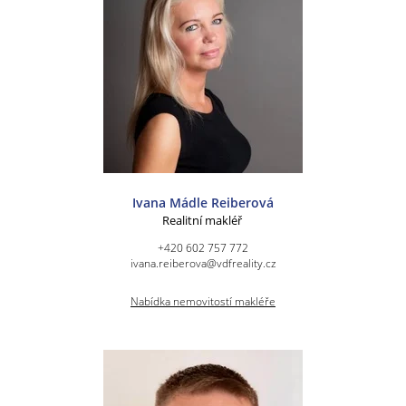
Ivana Mádle Reiberová
Realitní makléř
+420 602 757 772
ivana.reiberova@vdfreality.cz
Nabídka nemovitostí makléře