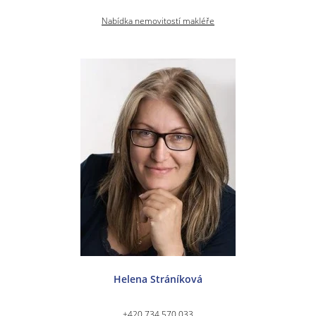
Nabídka nemovitostí makléře
Helena Stráníková
+420 734 570 033