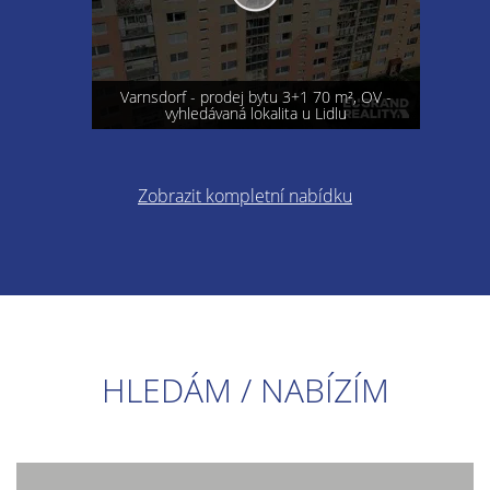
Varnsdorf - prodej bytu 3+1 70 m², OV -
vyhledávaná lokalita u Lidlu
Zobrazit kompletní nabídku
HLEDÁM / NABÍZÍM