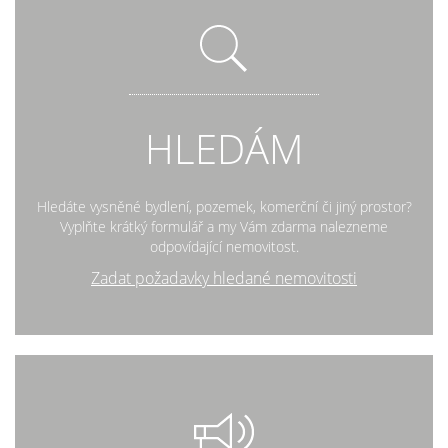
HLEDÁM
Hledáte vysněné bydlení, pozemek, komerční či jiný prostor?
Vyplňte krátký formulář a my Vám zdarma nalezneme
odpovídající nemovitost.
Zadat požadavky hledané nemovitosti