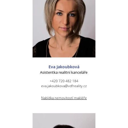
Eva Jakoubková
Asistentka realitní kanceláře
+420 720 482 184
eva.jakoubkova@vdfreality.cz
Nabídka nemovitostí makléře