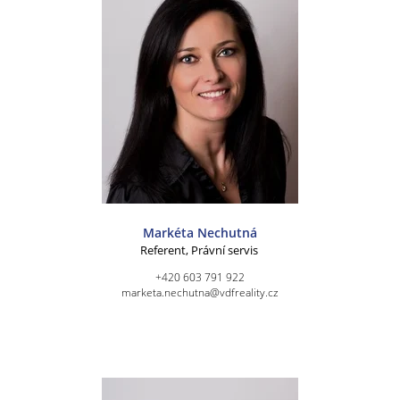
Markéta Nechutná
Referent, Právní servis
+420 603 791 922
marketa.nechutna@vdfreality.cz