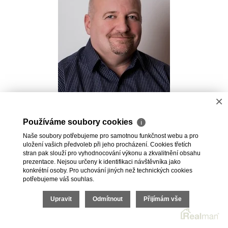
×
Pavel Kovalev
Používáme soubory cookies
ℹ
Realitní makléř
Naše soubory potřebujeme pro samotnou funkčnost webu a pro
+420 723 491 625
uložení vašich předvoleb při jeho procházení. Cookies třetích
pavel.kovalev@vdfreality.cz
stran pak slouží pro vyhodnocování výkonu a zkvalitnění obsahu
prezentace. Nejsou určeny k identifikaci návštěvníka jako
konkrétní osoby. Pro uchování jiných než technických cookies
potřebujeme váš souhlas.
Upravit
Odmítnout
Přijímám vše