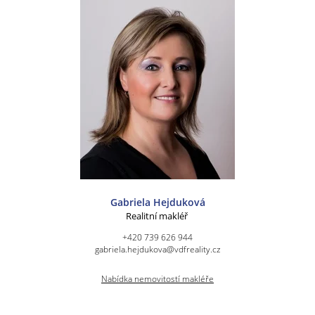
Gabriela Hejduková
Realitní makléř
+420 739 626 944
gabriela.hejdukova@vdfreality.cz
Nabídka nemovitostí makléře