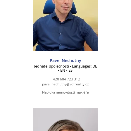
Pavel Nechutný
Jednatel společnosti - Languages: DE
• EN • ES
+420 604 723 312
pavel.nechutny@vdfreality.cz
Nabídka nemovitostí makléře