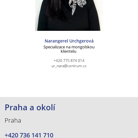
Narangerel Urchgerová
Specializace na mongolskou
klientelu
+420 775 874 014
ur_nara@centrum.cz
Praha a okolí
Praha
+420 736 141 710