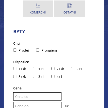
KOMERČNÍ
OSTATNÍ
BYTY
Chci
Prodej
Pronájem
Dispozice
1+kk
1+1
2+kk
2+1
3+kk
3+1
4+1
Cena
Kč