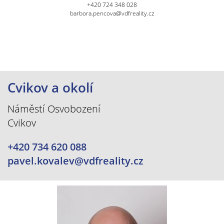
+420 724 348 028
barbora.pencova@vdfreality.cz
Cvikov a okolí
Náměstí Osvobození
Cvikov
+420 734 620 088
pavel.kovalev@vdfreality.cz