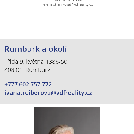
helena.stranikova@vdfreality.cz
Rumburk a okolí
Třída 9. května 1386/50
408 01 Rumburk
+777 602 757 772
ivana.reiberova@vdfreality.cz