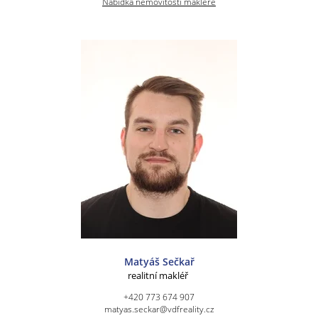
Nabídka nemovitostí makléře
Matyáš Sečkař
realitní makléř
+420 773 674 907
matyas.seckar@vdfreality.cz